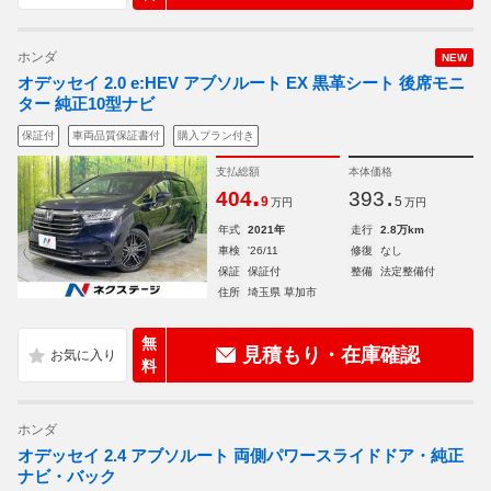
ホンダ
NEW
オデッセイ 2.0 e:HEV アブソルート EX 黒革シート 後席モニ
ター 純正10型ナビ
保証付
車両品質保証書付
購入プラン付き
支払総額
本体価格
.
.
404
393
9
5
万円
万円
年式
2021年
走行
2.8万km
車検
'26/11
修復
なし
保証
保証付
整備
法定整備付
住所
埼玉県 草加市
無
見積もり・在庫確認
料
ホンダ
オデッセイ 2.4 アブソルート 両側パワースライドドア・純正
ナビ・バック