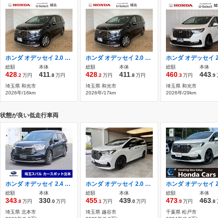
ホンダ オデッセイ 2.0 e:HEV アブソルート 未登録 外装キズ・シミ有 外装保証なし
ホンダ オデッセイ 2.0 e:HEV アブソルート 未登録車 外装キズ・シミ有 外装保証なし
総額
本体
総額
本体
総額
本体
428
411
428
411
460
443
.2
万円
.8
万円
.2
万円
.8
万円
.3
万円
.9
埼玉県 和光市
埼玉県 和光市
埼玉県 和光市
2026年/16km
2026年/17km
2026年/29km
状態が良い低走行車両
ホンダ オデッセイ 2.4 アブソルート ナビ ETC 全周囲カメラ フリップダウン
ホンダ オデッセイ 2.0 e:HEV アブソルート EX ブラックエディション 純正コネクトナビ フルセグTV
総額
本体
総額
本体
総額
本体
343
330
455
439
473
463
.8
万円
.0
万円
.1
万円
.0
万円
.9
万円
.8
埼玉県 北本市
埼玉県 越谷市
千葉県 松戸市