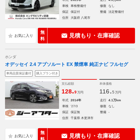
車検
車検整備付
修復
なし
保証
保証付
整備
法定整備付
住所
大阪府 八尾市
無
見積もり・在庫確認
料
ホンダ
オデッセイ 2.4 アブソルート EX 禁煙車 純正ナビ フルセグ
車両品質保証書付
購入プラン付き
支払総額
本体価格
.
.
128
116
9
5
万円
万円
年式
2014年
走行
4.1万km
車検
'27/3
修復
なし
保証
保証無
整備
-
住所
千葉県 木更津市
無
見積もり・在庫確認
料