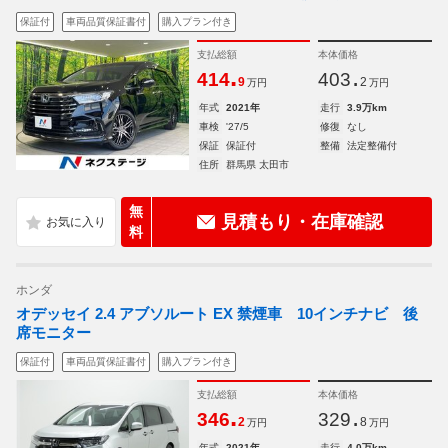
保証付
車両品質保証書付
購入プラン付き
支払総額
本体価格
.
.
414
403
9
2
万円
万円
年式
2021年
走行
3.9万km
車検
'27/5
修復
なし
保証
保証付
整備
法定整備付
住所
群馬県 太田市
無
見積もり・在庫確認
料
ホンダ
オデッセイ 2.4 アブソルート EX 禁煙車 10インチナビ 後
席モニター
保証付
車両品質保証書付
購入プラン付き
支払総額
本体価格
.
.
346
329
2
8
万円
万円
年式
2021年
走行
4.0万km