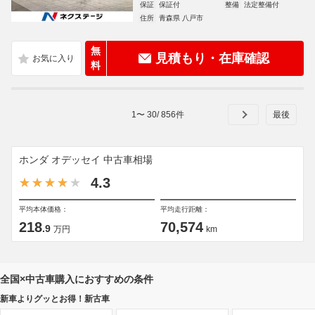
保証
保証付
整備
法定整備付
住所
青森県 八戸市
無
見積もり・在庫確認
料
1
〜
30
/
856
件
ホンダ オデッセイ 中古車相場
4.3
平均本体価格：
平均走行距離：
218
70,574
.9
万円
km
全国×中古車購入におすすめの条件
新車よりグッとお得！新古車