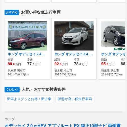
お買い得な低走行車両
おすすめ
ホンダ オデッセイ 2.4 G 4WD 両側パワースライドドア/CTBA/純正Gathers
ホンダ オデッセイ 2.4 G 純正ナビTV Bカメ 左Pスラ クルコン
総額
本体
総額
本体
総額
本体
89
77
92
78
95
88
.8
万円
.9
万円
.4
万円
.0
万円
.9
万円
.
兵庫県 明石市
栃木県 小山市
埼玉県 狭山市
2014年/6.4万km
2015年/6.7万km
2014年/6.7万km
人気・おすすめ検索条件
くわしく!
新車よりグッとお得！新古車
状態が良い低走行車両
ホンダ
オデッセイ 2.0 e:HEV アブソルート EX 純正10型ナビ 両側電