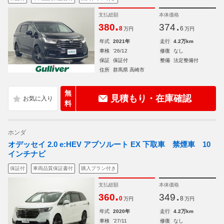
支払総額
本体価格
.
.
380
374
8
6
万円
万円
年式
2021年
走行
4.2万km
車検
'26/12
修復
なし
保証
保証付
整備
法定整備付
住所
群馬県 高崎市
無
見積もり・在庫確認
料
ホンダ
オデッセイ 2.0 e:HEV アブソルート EX 下取車 禁煙車 10
インチナビ
保証付
車両品質保証書付
購入プラン付き
支払総額
本体価格
.
.
360
349
0
8
万円
万円
年式
2020年
走行
4.2万km
車検
'27/11
修復
なし