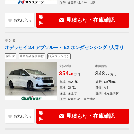
住所
静岡県 浜松市中央区
無
見積もり・在庫確認
料
ホンダ
オデッセイ 2.4 アブソルート EX ホンダセンシング 7人乗り
保証付
車両品質保証書付
購入プラン付き
支払総額
本体価格
.
.
354
348
8
2
万円
万円
年式
2021年
走行
4.5万km
車検
'26/11
修復
なし
保証
保証付
整備
法定整備付
住所
愛知県 名古屋市港区
無
見積もり・在庫確認
料