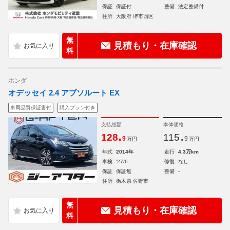
保証
保証付
整備
法定整備付
住所
大阪府 堺市西区
無
見積もり・在庫確認
料
ホンダ
オデッセイ 2.4 アブソルート EX
車両品質保証書付
購入プラン付き
支払総額
本体価格
.
.
128
115
9
9
万円
万円
年式
2014年
走行
4.3万km
車検
'27/6
修復
なし
保証
保証無
整備
-
住所
栃木県 佐野市
無
見積もり・在庫確認
料