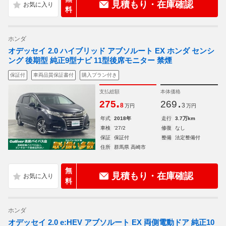
見積もり・在庫確認
料
ホンダ
オデッセイ 2.0 ハイブリッド アブソルート EX ホンダ センシ
ング 後期型 純正9型ナビ 11型後席モニター 禁煙
保証付
車両品質保証書付
購入プラン付き
支払総額
本体価格
.
.
275
269
8
3
万円
万円
年式
2018年
走行
3.7万km
車検
'27/2
修復
なし
保証
保証付
整備
法定整備付
住所
群馬県 高崎市
無
見積もり・在庫確認
料
ホンダ
オデッセイ 2.0 e:HEV アブソルート EX 両側電動ドア 純正10