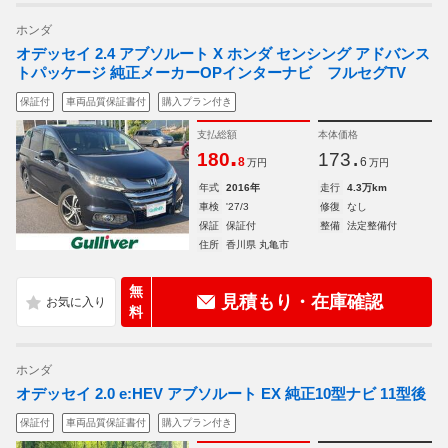
ホンダ
オデッセイ 2.4 アブソルート X ホンダ センシング アドバンス
トパッケージ 純正メーカーOPインターナビ フルセグTV
保証付
車両品質保証書付
購入プラン付き
支払総額
本体価格
.
.
180
173
8
6
万円
万円
年式
2016年
走行
4.3万km
車検
'27/3
修復
なし
保証
保証付
整備
法定整備付
住所
香川県 丸亀市
無
見積もり・在庫確認
料
ホンダ
オデッセイ 2.0 e:HEV アブソルート EX 純正10型ナビ 11型後
保証付
車両品質保証書付
購入プラン付き