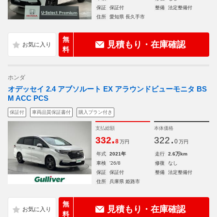
保証
保証付
整備
法定整備付
住所
愛知県 長久手市
無
見積もり・在庫確認
料
ホンダ
オデッセイ 2.4 アブソルート EX アラウンドビューモニタ BS
M ACC PCS
保証付
車両品質保証書付
購入プラン付き
支払総額
本体価格
.
.
332
322
8
0
万円
万円
年式
2021年
走行
2.6万km
車検
'26/8
修復
なし
保証
保証付
整備
法定整備付
住所
兵庫県 姫路市
無
見積もり・在庫確認
料