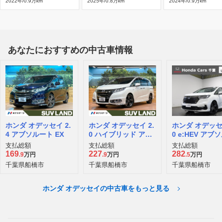
2022年/0.9万km
2025年/0.8万km
2024年/0.9万km
あなたにおすすめの中古車情報
ホンダ オデッセイ 2.
ホンダ オデッセイ 2.
ホンダ オデッセイ
4 アブソルート EX
0 ハイブリッド アブ
0 e:HEV アブ
ソルート ホンダセン
ト EX
支払総額
支払総額
支払総額
シング EXパッケージ
169
227
282
.9
万円
.9
万円
.5
万円
千葉県船橋市
千葉県船橋市
千葉県船橋市
ホンダ オデッセイの中古車をもっと見る