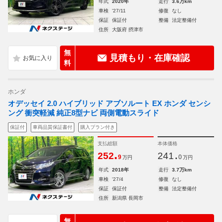
年式
2020年
走行
3.6万km
車検
'27/11
修復
なし
保証
保証付
整備
法定整備付
住所
大阪府 摂津市
無
見積もり・在庫確認
料
ホンダ
オデッセイ 2.0 ハイブリッド アブソルート EX ホンダ センシ
ング 衝突軽減 純正8型ナビ 両側電動スライド
保証付
車両品質保証書付
購入プラン付き
支払総額
本体価格
.
.
252
241
9
0
万円
万円
年式
2018年
走行
3.7万km
車検
'27/4
修復
なし
保証
保証付
整備
法定整備付
住所
新潟県 長岡市
無