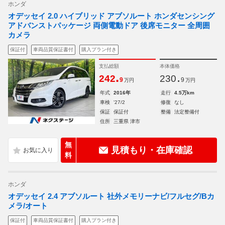
ホンダ
オデッセイ 2.0 ハイブリッド アブソルート ホンダセンシング
アドバンストパッケージ 両側電動ドア 後席モニター 全周囲
カメラ
保証付
車両品質保証書付
購入プラン付き
支払総額
本体価格
.
.
242
230
9
9
万円
万円
年式
2016年
走行
4.5万km
車検
'27/2
修復
なし
保証
保証付
整備
法定整備付
住所
三重県 津市
無
見積もり・在庫確認
料
ホンダ
オデッセイ 2.4 アブソルート 社外メモリーナビ/フルセグ/Bカ
メラ/オート
保証付
車両品質保証書付
購入プラン付き