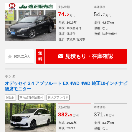
支払総額
本体価格
.
.
74
54
2
7
万円
万円
年式
2010年
走行
4.6万km
車検
車検整備付
修復
なし
保証
保証付
整備
法定整備付
住所
茨城県 古河市
無
見積もり・在庫確認
料
ホンダ
オデッセイ 2.4 アブソルート EX 4WD 4WD 純正10インチナビ
後席モニター
保証付
車両品質保証書付
購入プラン付き
支払総額
本体価格
.
.
382
371
9
0
万円
万円
年式
2021年
走行
4.6万km
車検
'26/12
修復
なし