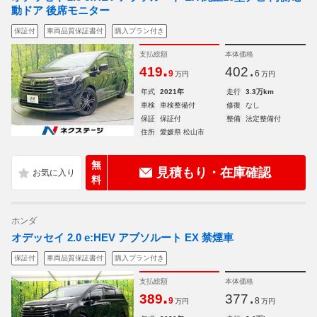
動ドア 後席モニター
保証付
車両品質保証書付
購入プラン付き
支払総額
本体価格
.
.
419
402
9
6
万円
万円
年式
2021年
走行
3.3万km
車検
車検整備付
修復
なし
保証
保証付
整備
法定整備付
住所
愛媛県 松山市
無
見積もり・在庫確認
料
ホンダ
オデッセイ 2.0 e:HEV アブソルート EX 禁煙車
保証付
車両品質保証書付
購入プラン付き
支払総額
本体価格
.
.
389
377
9
8
万円
万円