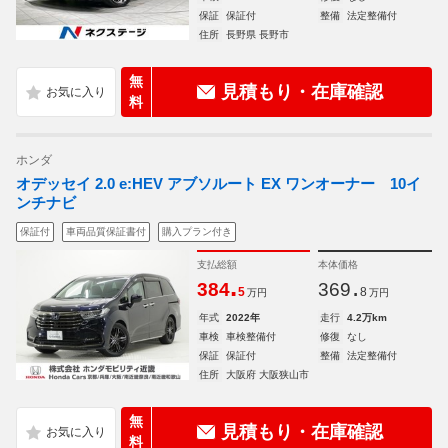
保証
保証付
整備
法定整備付
住所
長野県 長野市
無
見積もり・在庫確認
料
ホンダ
オデッセイ 2.0 e:HEV アブソルート EX ワンオーナー 10イ
ンチナビ
保証付
車両品質保証書付
購入プラン付き
支払総額
本体価格
.
.
384
369
5
8
万円
万円
年式
2022年
走行
4.2万km
車検
車検整備付
修復
なし
保証
保証付
整備
法定整備付
住所
大阪府 大阪狭山市
無
見積もり・在庫確認
料