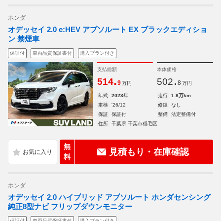
ホンダ
オデッセイ 2.0 e:HEV アブソルート EX ブラックエディショ
ン 禁煙車
保証付
車両品質保証書付
購入プラン付き
支払総額
本体価格
.
.
514
502
9
8
万円
万円
年式
2023年
走行
1.8万km
車検
'26/12
修復
なし
保証
保証付
整備
法定整備付
住所
千葉県 千葉市稲毛区
無
見積もり・在庫確認
料
ホンダ
オデッセイ 2.0 ハイブリッド アブソルート ホンダセンシング
純正8型ナビ フリップダウンモニター
保証付
車両品質保証書付
購入プラン付き