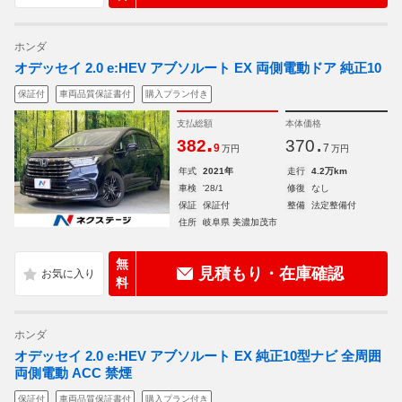
ホンダ
オデッセイ 2.0 e:HEV アブソルート EX 両側電動ドア 純正10
保証付
車両品質保証書付
購入プラン付き
支払総額
本体価格
.
.
382
370
9
7
万円
万円
年式
2021年
走行
4.2万km
車検
'28/1
修復
なし
保証
保証付
整備
法定整備付
住所
岐阜県 美濃加茂市
無
見積もり・在庫確認
料
ホンダ
オデッセイ 2.0 e:HEV アブソルート EX 純正10型ナビ 全周囲
両側電動 ACC 禁煙
保証付
車両品質保証書付
購入プラン付き