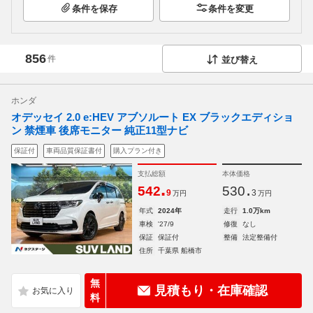
条件を保存
条件を変更
856
件
並び替え
ホンダ
オデッセイ 2.0 e:HEV アブソルート EX ブラックエディショ
ン 禁煙車 後席モニター 純正11型ナビ
保証付
車両品質保証書付
購入プラン付き
支払総額
本体価格
.
.
542
530
9
3
万円
万円
年式
2024年
走行
1.0万km
車検
'27/9
修復
なし
保証
保証付
整備
法定整備付
住所
千葉県 船橋市
無
見積もり・在庫確認
料