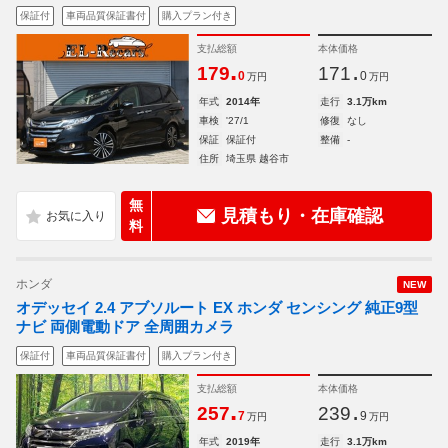
保証付
車両品質保証書付
購入プラン付き
支払総額
本体価格
.
.
179
171
0
0
万円
万円
年式
2014年
走行
3.1万km
車検
'27/1
修復
なし
保証
保証付
整備
-
住所
埼玉県 越谷市
無
見積もり・在庫確認
料
ホンダ
NEW
オデッセイ 2.4 アブソルート EX ホンダ センシング 純正9型
ナビ 両側電動ドア 全周囲カメラ
保証付
車両品質保証書付
購入プラン付き
支払総額
本体価格
.
.
257
239
7
9
万円
万円
年式
2019年
走行
3.1万km