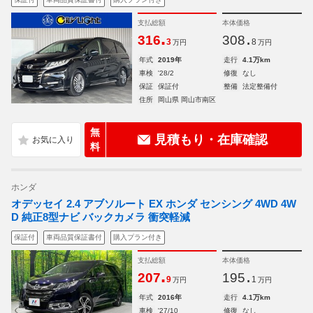
支払総額
本体価格
.
.
316
308
3
8
万円
万円
年式
2019年
走行
4.1万km
車検
'28/2
修復
なし
保証
保証付
整備
法定整備付
住所
岡山県 岡山市南区
無
見積もり・在庫確認
料
ホンダ
オデッセイ 2.4 アブソルート EX ホンダ センシング 4WD 4W
D 純正8型ナビ バックカメラ 衝突軽減
保証付
車両品質保証書付
購入プラン付き
支払総額
本体価格
.
.
207
195
9
1
万円
万円
年式
2016年
走行
4.1万km
車検
'27/10
修復
なし