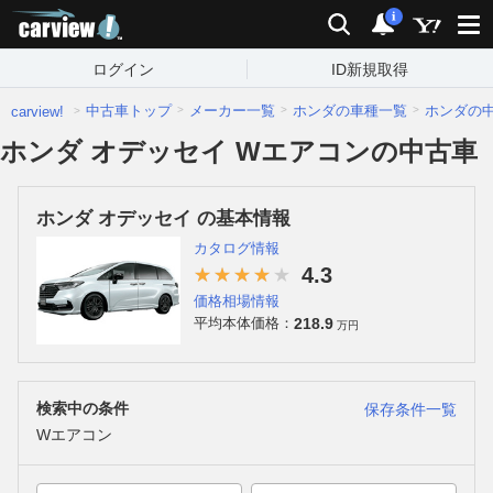
carview!
検索
通知
i
ログイン
ID新規取得
中古車トップ
メーカー一覧
ホンダの車種一覧
ホンダの
carview!
ホンダ オデッセイ Wエアコンの中古車
ホンダ オデッセイ の基本情報
カタログ情報
4.3
価格相場情報
218.9
平均本体価格：
万円
検索中の条件
保存条件一覧
Wエアコン