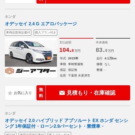
ホンダ
オデッセイ 2.4 G エアロパッケージ
車両品質保証書付
購入プラン付き
支払総額
本体価格
.
.
104
83
8
9
万円
万円
年式
2015年
走行
4.1万km
車検
車検整備無
修復
なし
保証
保証無
整備
-
住所
千葉県 木更津市
無
見積もり・在庫確認
料
ホンダ
オデッセイ 2.0 ハイブリッド アブソルート EX ホンダ センシ
ング 1年保証付・ローン2.9パーセント・禁煙車・
保証付
車両品質保証書付
購入プラン付き