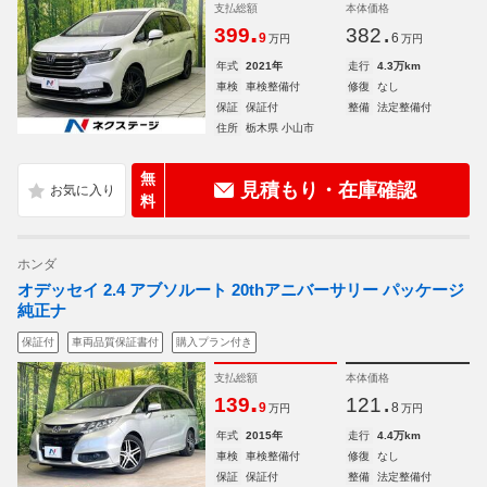
支払総額
本体価格
.
.
399
382
9
6
万円
万円
年式
2021年
走行
4.3万km
車検
車検整備付
修復
なし
保証
保証付
整備
法定整備付
住所
栃木県 小山市
無
見積もり・在庫確認
料
ホンダ
オデッセイ 2.4 アブソルート 20thアニバーサリー パッケージ
純正ナ
保証付
車両品質保証書付
購入プラン付き
支払総額
本体価格
.
.
139
121
9
8
万円
万円
年式
2015年
走行
4.4万km
車検
車検整備付
修復
なし
保証
保証付
整備
法定整備付