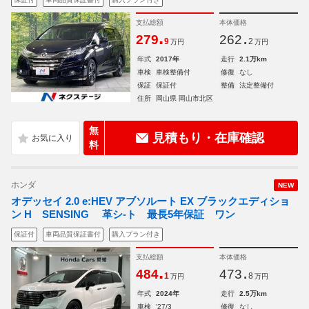
支払総額
本体価格
.
.
279
262
9
2
万円
万円
年式
2017年
走行
2.1万km
車検
車検整備付
修復
なし
保証
保証付
整備
法定整備付
住所
岡山県 岡山市北区
無
見積もり・在庫確認
料
ホンダ
NEW
オデッセイ 2.0 e:HEV アブソルート EX ブラックエディショ
ン H SENSING 革シ-ト 最長5年保証 ワン
保証付
車両品質保証書付
購入プラン付き
支払総額
本体価格
.
.
484
473
1
8
万円
万円
年式
2024年
走行
2.5万km
車検
'27/3
修復
なし