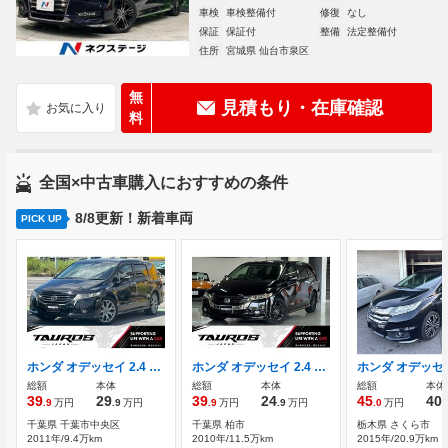
車検
車検整備付
修復
なし
保証
保証付
整備
法定整備付
住所
宮城県 仙台市泉区
無
見積もり・在庫確認
料
全国×中古車購入におすすめの条件
8/8更新！新着車両
PICK UP
ホンダ オデッセイ 2.4 アブソルート ユーザー買取車/全方位カメラ
ホンダ オデッセイ 2.4 M ファインスピリット エアロパッケージ ユーザー買取車
総額
本体
総額
本体
総額
本体
39
29
39
24
45
40
.9
万円
.9
万円
.9
万円
.9
万円
.0
万円
.
千葉県 千葉市中央区
千葉県 柏市
栃木県 さくら市
2011年/9.4万km
2010年/11.5万km
2015年/20.9万km