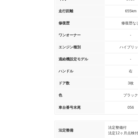
走行距離
655km
修復歴
修復歴な
ワンオーナー
-
エンジン種別
ハイブリッ
過給機設定モデル
-
ハンドル
右
ドア数
3枚
色
ブラック
車台番号末尾
056
法定整備付
法定整備
法定12ヶ月点検