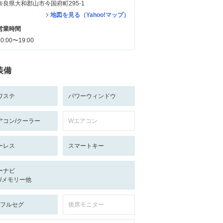
奈良県大和郡山市今国府町295-1
地図を見る（Yahoo!マップ）
営業時間
10:00〜19:00
装備
ワステ
パワーウィンドウ
アコン/クーラー
Wエアコン
ーレス
スマートキー
ーナビ
-/-/メモリー他
V:フルセグ
後席モニター