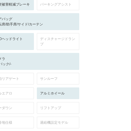
突被害軽減ブレーキ
パーキングアシスト
アバッグ
転席/助手席/サイド/カーテン
EDヘッドライト
ディスチャージドラン
プ
メラ
-/バック/-
動リアゲート
サンルーフ
ルエアロ
アルミホイール
ーダウン
リフトアップ
冷地仕様
過給機設定モデル