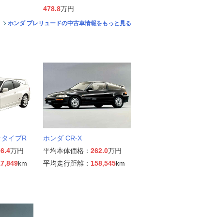
478.8
万円
ホンダ プレリュードの中古車情報をもっと見る
ラタイプR
ホンダ CR-X
6.4
万円
平均本体価格：
262.0
万円
7,849
km
平均走行距離：
158,545
km