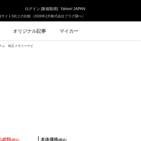
ログイン
[
新規取得
]
Yahoo! JAPAN
サイト5社との比較（2026年2月株式会社プラグ調べ）
オリジナル記事
マイカー
ステム 純正メモリーナビ
払総額
本体価格
(税込)
(税込)