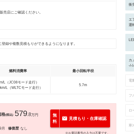
衝
販売店にご確認ください。
エ
運
L
に登録や複数見積もりができるようになります。
カ
-/
燃料消費率
最小回転半径
電
km/L（JC08モード走行）
5.7m
.6km/L（WLTCモード走行）
フ
ロ
579
価格
.8
万円
無
(税込)
見積もり・在庫確認
料
寒
年9月
修復歴
なし
※お電話番号の入力は不要です。