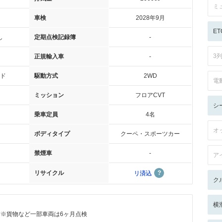
ミ
車検
2028年9月
ET
し
定期点検記録簿
-
3
正規輸入車
-
ド
駆動方式
2WD
電
ミッション
フロアCVT
シ
乗車定員
4名
オ
ボディタイプ
クーペ・スポーツカー
禁煙車
-
ア
リサイクル
リ済込
ク
横
付※貨物など一部車両は6ヶ月点検