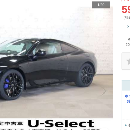
1
/
20
5
（諸
2
ホ
（