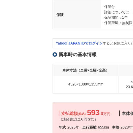
保証付
詳細については、
保証
保証期間：1年
保証距離：無制限
Yahoo! JAPAN IDでログイン
するとお気に入り
新車時の基本情報
車体寸法（全長×全幅×全高）
-
4520×1880×1355mm
23
593
支払総額
.0
本体
万円
(税込)
（諸経費13.2万円含む）
年式
2025年
走行距離
655km
車検
2028