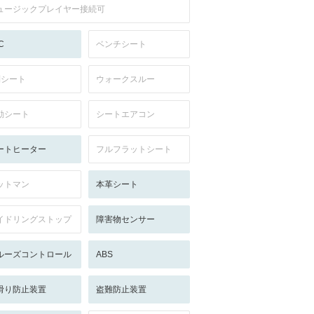
ュージックプレイヤー接続可
C
ベンチシート
列シート
ウォークスルー
動シート
シートエアコン
ートヒーター
フルフラットシート
ットマン
本革シート
イドリングストップ
障害物センサー
ルーズコントロール
ABS
滑り防止装置
盗難防止装置