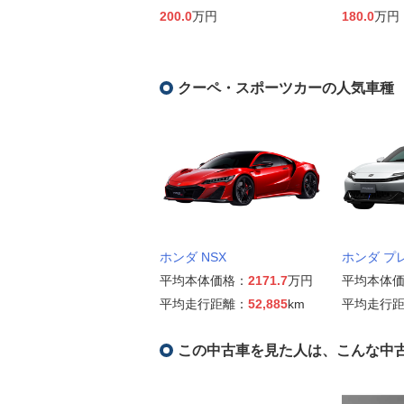
200.0
万円
180.0
万円
クーペ・スポーツカーの人気車種
ホンダ NSX
ホンダ プ
平均本体価格：
2171.7
万円
平均本体
平均走行距離：
52,885
km
平均走行
この中古車を見た人は、こんな中