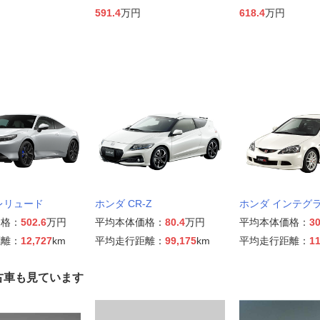
591.4
万円
618.4
万円
レリュード
ホンダ CR-Z
ホンダ インテグ
価格：
502.6
万円
平均本体価格：
80.4
万円
平均本体価格：
30
距離：
12,727
km
平均走行距離：
99,175
km
平均走行距離：
11
古車も見ています