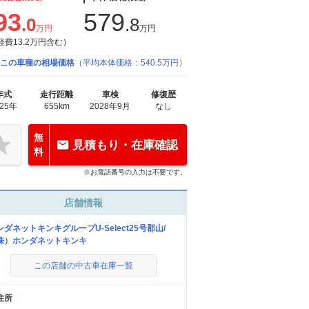
93
579
.0
.8
万円
万円
経費13.2万円含む）
この車種の相場価格
（平均本体価格：540.5万円）
年式
走行距離
車検
修復歴
025年
655km
2028年9月
なし
無
見積もり・在庫確認
料
※お電話番号の入力は不要です。
店舗情報
ンダネットキンキグループU-Select25号郡山/
株）ホンダネットキンキ
この店舗の中古車在庫一覧
住所