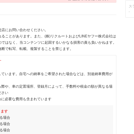
ス
-
売店にお問い合わせください。
ることがあります。また、(株)リクルートおよびLINEヤフー株式会社は
のではなく、当コンテンツに起因するいかなる損害の責も負いかねます。
無断で転写、転載、複製することを禁じます。
す
しています。自宅への納車をご希望された場合などは、別途納車費用が
る際や、車の定置場所、登録月によって、手数料や税金の額が異なる場
ださい
めに必要な費用も含まれています
ります
る場合
る場合
る場合