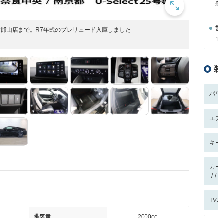
ect25号郡山店まで。R7年式のプレリュード入庫しました
パ
エ
キ
カ
-/
T
排気量
2000cc