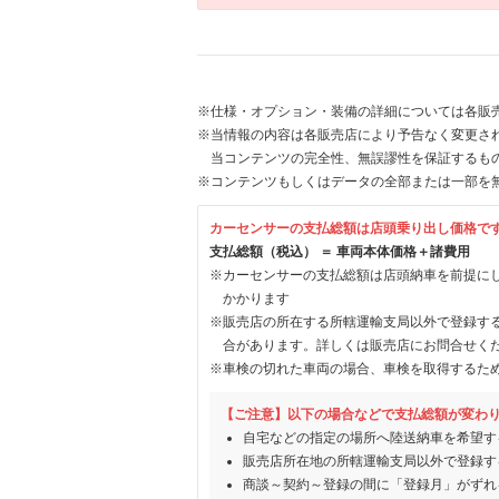
※仕様・オプション・装備の詳細については各販
※当情報の内容は各販売店により予告なく変更され
当コンテンツの完全性、無誤謬性を保証するも
※コンテンツもしくはデータの全部または一部を
カーセンサーの支払総額は店頭乗り出し価格で
支払総額（税込） ＝ 車両本体価格＋諸費用
※カーセンサーの支払総額は店頭納車を前提に
かかります
※販売店の所在する所轄運輸支局以外で登録す
合があります。詳しくは販売店にお問合せく
※車検の切れた車両の場合、車検を取得するた
【ご注意】以下の場合などで支払総額が変わ
自宅などの指定の場所へ陸送納車を希望す
販売店所在地の所轄運輸支局以外で登録す
商談～契約～登録の間に「登録月」がずれ