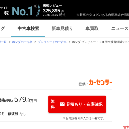
掲載レビュー
325,895
件
時点
※新車カタログのある自動車総合情報
2026.08.07
ログ
中古車検索
新車見積り
車買取
ニュース
種一覧
ホンダの中古車
プレリュードの中古車
ホンダ プレリュード 2.0 衝突被害軽減シ
提供：
579
価格
.8
万円
無
(税込)
見積もり・在庫確認
料
年9月
修復歴
なし
※お電話番号の入力は不要です。
支