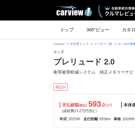
トップ
360°ビュー
カタ
carview!
中古車トップ
メーカー一覧
ホンダの車
ホンダ
プレリュード 2.0
衝突被害軽減システム 純正メモリーナビ
保証付
593
支払総額
.0
本体
万円
(税込)
（諸経費13.2万円含む）
年式
2025年
走行距離
655km
車検
2028