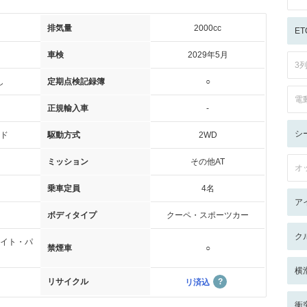
排気量
2000cc
ET
車検
2029年5月
3
し
定期点検記録簿
○
電
正規輸入車
-
シ
ド
駆動方式
2WD
ミッション
その他AT
オ
乗車定員
4名
ア
ボディタイプ
クーペ・スポーツカー
ク
イト・パ
禁煙車
○
横
リサイクル
リ済込
衝