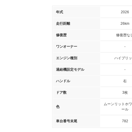
年式
2026
走行距離
26km
修復歴
修復歴な
ワンオーナー
-
エンジン種別
ハイブリッ
過給機設定モデル
-
ハンドル
右
ドア数
3枚
ムーンリットホワ
色
ール
車台番号末尾
782