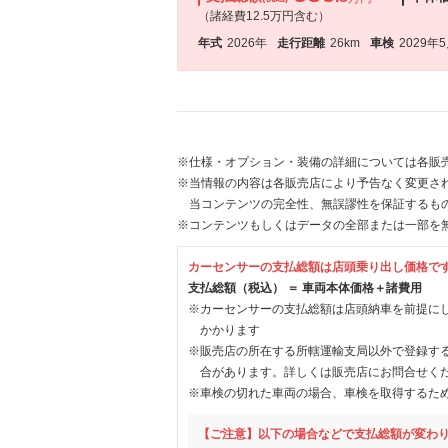
（諸経費12.5万円含む）
年式
2026年
走行距離
26km
車検
2029年
※仕様・オプション・装備の詳細については各販
※当情報の内容は各販売店により予告なく変更され
当コンテンツの完全性、無誤謬性を保証するも
※コンテンツもしくはデータの全部または一部を
カーセンサーの支払総額は店頭乗り出し価格で
支払総額（税込） ＝ 車両本体価格＋諸費用
※カーセンサーの支払総額は店頭納車を前提に
かかります
※販売店の所在する所轄運輸支局以外で登録す
合があります。詳しくは販売店にお問合せく
※車検の切れた車両の場合、車検を取得するた
【ご注意】以下の場合などで支払総額が変わ