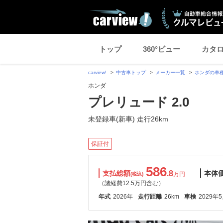
トップ
360°ビュー
カタ
carview!
中古車トップ
メーカー一覧
ホンダの車
ホンダ
プレリュード 2.0
未登録車(新車) 走行26km
保証付
586
支払総額
.8
本体
万円
(税込)
（諸経費12.5万円含む）
年式
2026年
走行距離
26km
車検
2029年