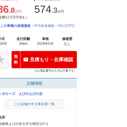
86
574
.8
.3
万円
万円
経費12.5万円含む）
この車種の相場価格
（平均本体価格：541.9万円）
年式
走行距離
車検
修復歴
026年
26km
2029年5月
なし
無
見積もり・在庫確認
料
※お電話番号の入力は不要です。
店舗情報
ンダカーズ えびのえびの店
この店舗の中古車在庫一覧
住所
宮崎県えびの市大字大明司107-1