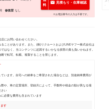
ス
見積もり・在庫確認
料
-
5月
修復歴
なし
※お電話番号の入力は不要です。
売店にお問い合わせください。
ることがあります。また、(株)リクルートおよびLINEヤフー株式会社は
のではなく、当コンテンツに起因するいかなる損害の責も負いかねます。
無断で転写、転載、複製することを禁じます。
す
しています。自宅への納車をご希望された場合などは、別途納車費用が
る際や、車の定置場所、登録月によって、手数料や税金の額が異なる場
ださい
めに必要な費用も含まれています
ります