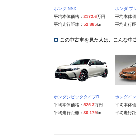
ホンダ NSX
ホンダ プ
平均本体価格：
2172.6
万円
平均本体
平均走行距離：
52,885
km
平均走行
この中古車を見た人は、こんな中
ホンダシビックタイプR
ホンダイ
平均本体価格：
525.3
万円
平均本体
平均走行距離：
30,179
km
平均走行