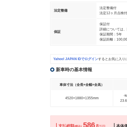
法定整備付
法定整備
法定12ヶ月点検
保証付
詳細については、
保証
保証期間：5年
保証距離：100,00
Yahoo! JAPAN IDでログイン
するとお気に入り
新車時の基本情報
車体寸法（全長×全幅×全高）
-
4520×1880×1355mm
23
586
支払総額
.8
本体
万円
(税込)