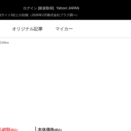
ログイン
[
新規取得
]
Yahoo! JAPAN
サイト5社との比較（2026年2月株式会社プラグ調べ）
オリジナル記事
マイカー
26km
払総額
本体価格
(税込)
(税込)