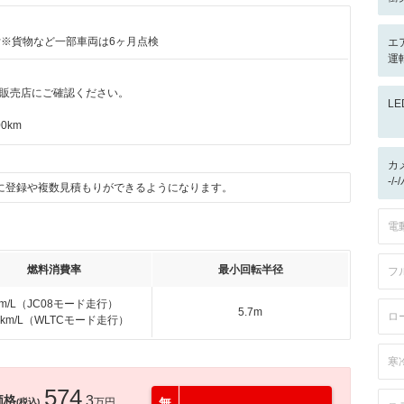
付※貨物など一部車両は6ヶ月点検
エ
運
販売店にご確認ください。
L
0km
カ
-/
に登録や複数見積もりができるようになります。
電
燃料消費率
最小回転半径
フ
km/L（JC08モード走行）
5.7m
ロ
.6km/L（WLTCモード走行）
寒
574
価格
.3
万円
無
(税込)