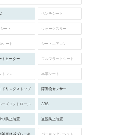
C
ベンチシート
列シート
ウォークスルー
動シート
シートエアコン
ートヒーター
フルフラットシート
ットマン
本革シート
イドリングストップ
障害物センサー
ルーズコントロール
ABS
滑り防止装置
盗難防止装置
突被害軽減ブレーキ
パーキングアシスト