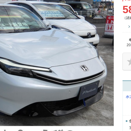
1
/
20
5
（諸
2
ホ