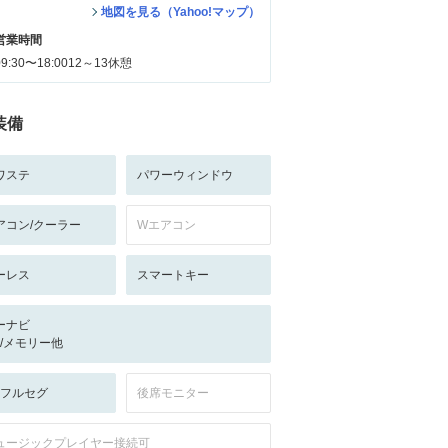
地図を見る（Yahoo!マップ）
営業時間
09:30〜18:0012～13休憩
装備
ワステ
パワーウィンドウ
アコン/クーラー
Wエアコン
ーレス
スマートキー
ーナビ
-/-/メモリー他
V:フルセグ
後席モニター
ュージックプレイヤー接続可