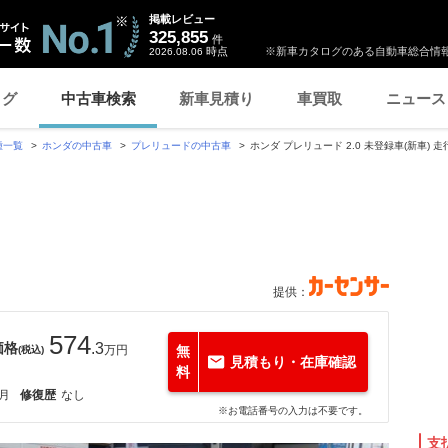
掲載レビュー
325,855
件
時点
※新車カタログのある自動車総合情報
2026.08.06
ログ
中古車検索
新車見積り
車買取
ニュース
種一覧
ホンダの中古車
プレリュードの中古車
ホンダ プレリュード 2.0 未登録車(新車) 走行
提供：
574
価格
.3
万円
無
(税込)
見積もり・在庫確認
料
5月
修復歴
なし
※お電話番号の入力は不要です。
支