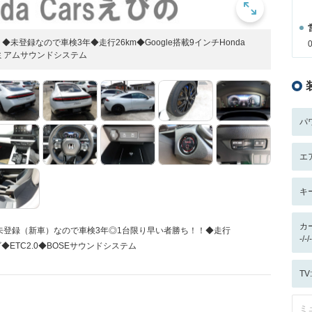
登録なので車検3年◆走行26km◆Google搭載9インチHonda
プレミアムサウンドシステム
パ
エ
キ
カ
未登録（新車）なので車検3年◎1台限り早い者勝ち！！◆走行
-/
ナビ◆ETC2.0◆BOSEサウンドシステム
T
ミ