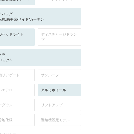
アバッグ
転席/助手席/サイド/カーテン
EDヘッドライト
ディスチャージドラン
プ
メラ
-/バック/-
動リアゲート
サンルーフ
ルエアロ
アルミホイール
ーダウン
リフトアップ
冷地仕様
過給機設定モデル