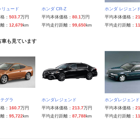
レリュード
ホンダ CR-Z
ホンダ レジェン
価格：
503.7
万円
平均本体価格：
80.1
万円
平均本体価格：
21
距離：
12,679
km
平均走行距離：
99,650
km
平均走行距離：
11
古車も見ています
ンテグラ
ホンダレジェンド
ホンダレジェンド
価格：
160.7
万円
平均本体価格：
213.7
万円
平均本体価格：
21
距離：
95,722
km
平均走行距離：
87,788
km
平均走行距離：
11