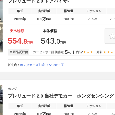
プレリュード 2.0 ドアバイザ-
年式
走行距離
排気量
ミッション
2025年
0.2万km
2000cc
AT/CVT
20
支払総額
本体価格
554
543
.8
.0
万円
万円
5
車両品質評価
カーセンサー評価認定
点
内装:
外装:
販売店：
ホンダカーズ川崎 U-Select中原
ホンダ
プレリュード 2.0 当社デモカー ホンダセンシング
年式
走行距離
排気量
ミッション
2025年
0.5万km
2000cc
AT/CVT
20