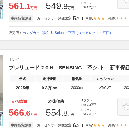
561
549
Bプラン
.1
.8
万円
万円
: 561.7万円
5
車両品質評価
カーセンサー評価認定
点
内装:
外装:
販売店：
ホンダカーズ愛知 U-Select一宮西（ユーセレクト一宮西）
ホンダ
プレリュード 2.0 H SENSING 革シ-ト 新車
年式
走行距離
排気量
ミッション
2025年
0.3万km
2000cc
AT/CVT
20
Aプラン
支払総額
本体価格
: 568.2万円
566
554
Bプラン
.6
.8
万円
万円
: 567.4万円
6
車両品質評価
カーセンサー評価認定
点
内装:
外装: