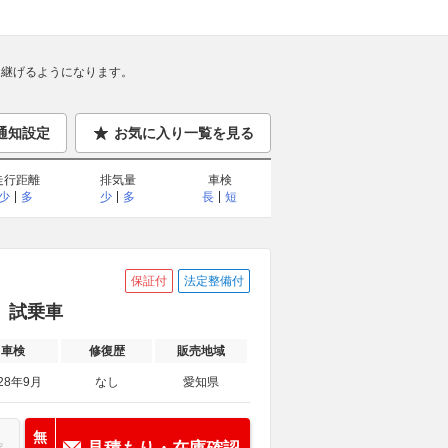
継げるようになります。
通知設定
お気に入り一覧を見る
走行距離
排気量
車検
少
多
少
多
長
短
保証付
法定整備付
証 試乗車
車検
修復歴
販売地域
28年9月
なし
愛知県
無