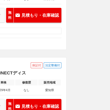
無
見積もり・在庫確認
料
保証付
法定整備付
ONNECTディス
車検
修復歴
販売地域
029年4月
なし
愛知県
無
見積もり・在庫確認
料