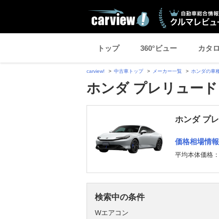
トップ
360°ビュー
カタ
carview!
中古車トップ
メーカー一覧
ホンダの車
ホンダ プレリュード
ホンダ プ
価格相場情報
平均本体価格
検索中の条件
Wエアコン