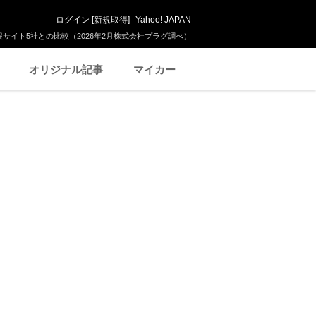
ログイン
[
新規取得
]
Yahoo! JAPAN
サイト5社との比較（2026年2月株式会社プラグ調べ）
オリジナル記事
マイカー