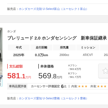
販売店：
ホンダカーズ北陸 U-Select富山（ユーセレクト富山）
ホンダ
プレリュード 2.0 ホンダセンシング 新車保証継
年式
走行距離
排気量
ミッション
2025年
0.3万km
2000cc
AT/CVT
20
Aプラン
支払総額
本体価格
: 583.9万円
581
569
Bプラン
.1
.8
万円
万円
: 581.7万円
6
車両品質評価
カーセンサー評価認定
点
内装:
外装:
販売店：
ホンダカーズ愛知 U-Select豊橋（ユーセレクト豊橋）