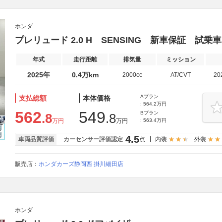
ホンダ
プレリュード 2.0 H SENSING 新車保証 試乗
年式
走行距離
排気量
ミッション
2025年
0.4万km
2000cc
AT/CVT
20
Aプラン
支払総額
本体価格
: 564.2万円
562
549
Bプラン
.8
.8
万円
万円
: 563.4万円
4.5
車両品質評価
カーセンサー評価認定
点
内装:
外装:
販売店：
ホンダカーズ静岡西 掛川細田店
ホンダ