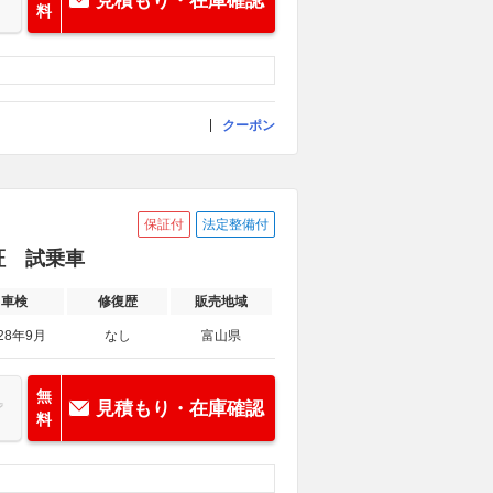
見積もり・在庫確認
料
クーポン
保証付
法定整備付
保証 試乗車
車検
修復歴
販売地域
28年9月
なし
富山県
無
見積もり・在庫確認
料