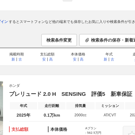
ログイン
するとスマートフォンなど他の端末でも保存したお気に入りや検索条件が引き
検索条件変更
検索条件の保存・新着
掲載時期
支払総額
本体価格
年式
新
古
安
高
安
高
新
古
ホンダ
プレリュード 2.0 H SENSING 評価5 新車保
年式
走行距離
排気量
ミッション
2025年
0.1万km
2000cc
AT/CVT
20
Aプラン
支払総額
本体価格
: 562.5万円