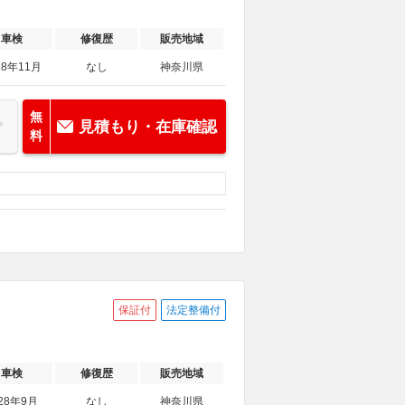
車検
修復歴
販売地域
28年11月
なし
神奈川県
無
見積もり・在庫確認
料
保証付
法定整備付
車検
修復歴
販売地域
28年9月
なし
神奈川県