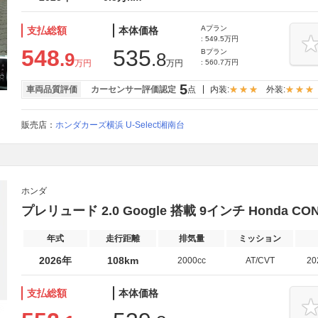
Aプラン
支払総額
本体価格
: 549.5万円
548
535
Bプラン
.9
.8
万円
万円
: 560.7万円
5
車両品質評価
カーセンサー評価認定
点
内装:
外装:
販売店：
ホンダカーズ横浜 U-Select湘南台
ホンダ
プレリュード 2.0 Google 搭載 9インチ Honda C
年式
走行距離
排気量
ミッション
2026年
108km
2000cc
AT/CVT
2
支払総額
本体価格