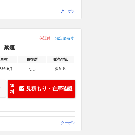
クーポン
保証付
法定整備付
承 禁煙
車検
修復歴
販売地域
28年9月
なし
愛知県
無
見積もり・在庫確認
料
クーポン