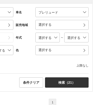
車名
選択する
販売地域
～
年式
選択する
色
上限なし
条件クリア
検索（
21
）
1