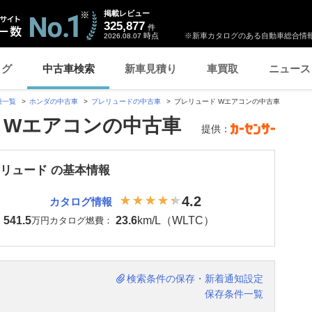
掲載レビュー
325,877
件
時点
※新車カタログのある自動車総合情報
2026.08.07
ログ
中古車検索
新車見積り
車買取
ニュース
種一覧
ホンダの中古車
プレリュードの中古車
プレリュード Wエアコンの中古車
 Wエアコンの中古車
提供：
レリュード の基本情報
4.2
カタログ情報
541.5
23.6
km/L（WLTC）
：
万円
カタログ燃費：
検索条件の保存・新着通知設定
保存条件一覧