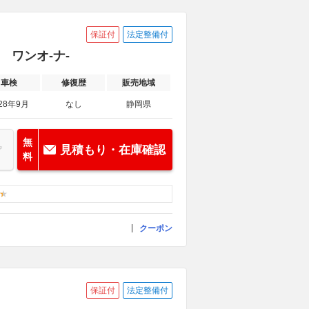
保証付
法定整備付
車 ワンオ-ナ-
車検
修復歴
販売地域
28年9月
なし
静岡県
無
見積もり・在庫確認
料
クーポン
保証付
法定整備付