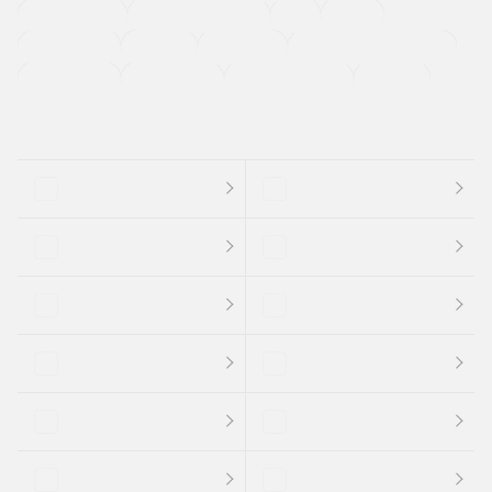
ETC
CDプレーヤー
カーナビゲーション
禁煙車
法定整備付き
保証付き
エアバッグ
ディスチャージドランプ
支払総顔あり
クーポンあり
車両品質評価書付
新着車両