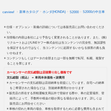
新車カタログ
ホンダ(HONDA)
S2000の中古車
carview!
S2000
仕様・オプション・装備の詳細については各販売店にお問い合わせくださ
い。
当情報の内容は各社により予告なく変更されることがあります。また、(株)
リクルートおよびLINEヤフー株式会社は当コンテンツの完全性、無誤謬性
を保証するものではなく、当コンテンツに起因するいかなる損害の責も負
いかねます。
コンテンツもしくはデータの全部または一部を無断で転写、転載、複製す
ることを禁じます。
カーセンサーの支払総額は店頭乗り出し価格です
支払総額（税込） ＝ 車両本体価格＋諸費用
カーセンサーの支払総額は店頭納車を前提にしています。自宅への納車
をご希望された場合などは、別途納車費用がかかります
販売店の所在する所轄運輸支局以外で登録する際や、車の定置場所、登
録月によって、手数料や税金の額が異なる場合があります。詳しくは
販売店にお問合せください
車検の切れた車両の場合、車検を取得するために必要な費用も含まれて