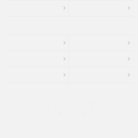
４ＷＤ
定期点検記録簿
ワンオーナーカー
福祉車両
メーカー系販売店取り扱い車
修復歴無し
アルミホイール
寒冷地仕様車
過給機設定モデル（ターボ・スーパーチャージャーなど)