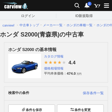
carview!
検索
通知
i
ログイン
ID新規取得
中古車トップ
メーカー一覧
ホンダの車種一覧
ホンダの
carview!
ホンダ S2000(青森県)の中古車
ホンダ S2000 の基本情報
カタログ情報
4.4
価格相場情報
474.0
平均本体価格：
万円
検索中の条件
保存条件一覧
条件を保存
条件を変更