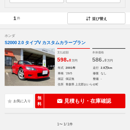
1
件
並び替え
ホンダ
S2000 2.0 タイプV カスタムカラープラン
支払総額
本体価格
.
.
598
586
0
8
万円
万円
年式
2001年
走行
2.8万km
車検
'28/5
修復
なし
保証
保証無
整備
-
住所
青森県 上北郡おいらせ町
無
見積もり・在庫確認
料
1
〜
1
/
1
件