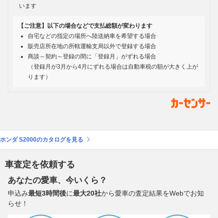
います
【ご注意】以下の場合などで支払総額が変わります
自宅などの指定の場所へ陸送納車を希望する場合
販売店所在地の所轄運輸支局以外で登録する場合
商談～契約～登録の間に「登録月」がずれる場合
（登録月が3月から4月にずれる場合は自動車税の額が大きく上が
ります）
ホンダ S2000のカタログを見る
車査定を依頼する
あなたの愛車、今いくら？
申込み
最短3時間後
に
最大20社
から愛車の査定結果をWebでお知
らせ！