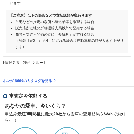
います
【ご注意】以下の場合などで支払総額が変わります
自宅などの指定の場所へ陸送納車を希望する場合
販売店所在地の所轄運輸支局以外で登録する場合
商談～契約～登録の間に「登録月」がずれる場合
（登録月が3月から4月にずれる場合は自動車税の額が大きく上がり
ます）
[ 情報提供：(株)リクルート ]
ホンダ S660のカタログを見る
車査定を依頼する
あなたの愛車、今いくら？
申込み
最短3時間後
に
最大20社
から愛車の査定結果をWebでお知
らせ！