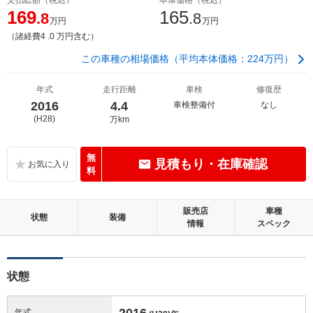
169
165
.8
.8
万円
万円
（諸経費4 .0 万円含む）
この車種の相場価格（平均本体価格：224万円）
年式
走行距離
車検
修復歴
2016
4.4
車検整備付
なし
(H28)
万km
無
見積もり・在庫確認
料
販売店
車種
状態
装備
情報
スペック
状態
2016
年式