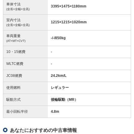
車体寸法
3395
×
1475
×
1180
mm
(全長×全幅×全高)
室内寸法
1215
×
1215
×
1020
mm
(全長×全幅×全高)
車両重量
-/-/850
kg
(AT×MT×CVT)
10・15燃費
-
WLTC燃費
-
JC08燃費
24.2km/L
使用燃料
レギュラー
駆動方式
後輪駆動（MR）
最小回転半径
4.8
m
あなたにおすすめの中古車情報