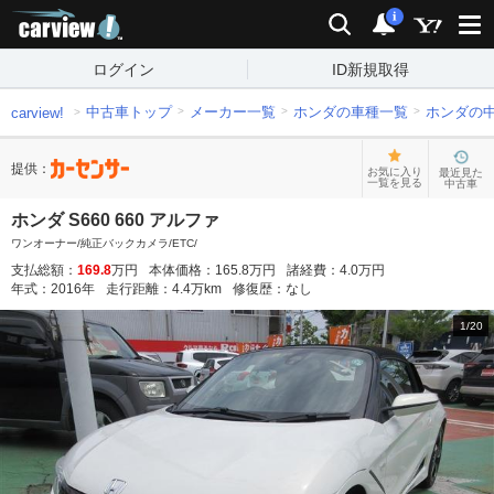
carview!
検索
通知
i
ログイン
ID新規取得
中古車トップ
メーカー一覧
ホンダの車種一覧
ホンダの
carview!
提供：
お気に入り
最近見た
一覧を見る
中古車
ホンダ S660 660 アルファ
ワンオーナー/純正バックカメラ/ETC/
支払総額：
169.8
万円
本体価格：
165.8
万円
諸経費：
4.0
万円
年式：
2016
年
走行距離：
4.4
万km
修復歴：
なし
1
/
20