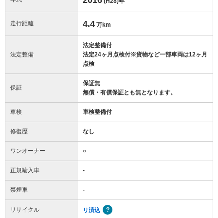
(H28)
年
4.4
走行距離
万km
法定整備付
法定整備
法定24ヶ月点検付※貨物など一部車両は12ヶ月
点検
保証無
保証
無償・有償保証とも無となります。
車検
車検整備付
修復歴
なし
ワンオーナー
○
正規輸入車
-
禁煙車
-
リサイクル
リ済込