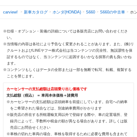
新車カタログ
ホンダ(HONDA)
S660の中古車
ホン
carview!
S660
※仕様・オプション・装備の詳細については各販売店にお問い合わせくださ
い。
※当情報の内容は各社により予告なく変更されることがあります。また、(株)リ
クルートおよびLINEヤフー株式会社は当コンテンツの完全性、無誤謬性を保
証するものではなく、当コンテンツに起因するいかなる損害の責も負いかね
ます。
※コンテンツもしくはデータの全部または一部を無断で転写、転載、複製する
ことを禁じます。
カーセンサーの支払総額は店頭乗り出し価格です
支払総額（税込） ＝ 車両本体価格＋諸費用
※カーセンサーの支払総額は店頭納車を前提にしています。自宅への納車
をご希望された場合などは、別途納車費用がかかります
※販売店の所在する所轄運輸支局以外で登録する際や、車の定置場所、登
録月によって、手数料や税金の額が異なる場合があります。詳しくは販
売店にお問合せください
※車検の切れた車両の場合、車検を取得するために必要な費用も含まれて