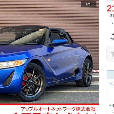
1
/
23
2
（諸
2
ア