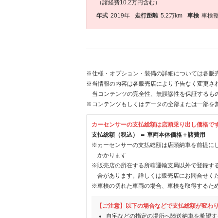
（諸経費10.2万円含む）
年式
2019年
走行距離
5.2万km
車検
車検
※仕様・オプション・装備の詳細については各販
※当情報の内容は各販売店により予告なく変更され
当コンテンツの完全性、無誤謬性を保証するも
※コンテンツもしくはデータの全部または一部を
カーセンサーの支払総額は店頭乗り出し価格で
支払総額（税込） ＝ 車両本体価格＋諸費用
※カーセンサーの支払総額は店頭納車を前提に
かかります
※販売店の所在する所轄運輸支局以外で登録す
合があります。詳しくは販売店にお問合せく
※車検の切れた車両の場合、車検を取得するた
【ご注意】以下の場合などで支払総額が変わ
自宅などの指定の場所へ陸送納車を希望す