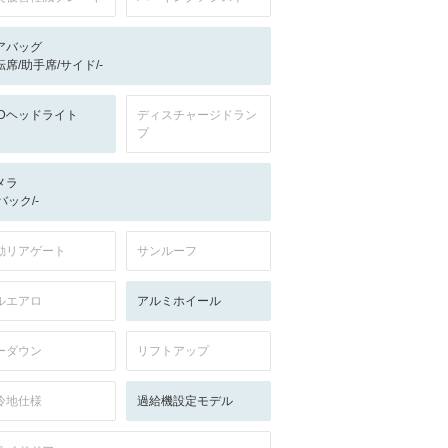
アバッグ
転席/助手席/サイド/-
EDヘッドライト
ディスチャージドラン
プ
メラ
-/バック/-
動リアゲート
サンルーフ
ルエアロ
アルミホイール
ーダウン
リフトアップ
冷地仕様
過給機設定モデル