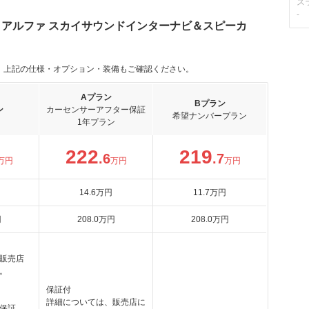
ス
-
60 アルファ スカイサウンドインターナビ＆スピーカ
。上記の仕様・オプション・装備もご確認ください。
Aプラン
Bプラン
ン
カーセンサーアフター保証
希望ナンバープラン
1年プラン
222
219
.6
.7
万円
万円
万円
14
.6
万円
11
.7
万円
円
208
.0
万円
208
.0
万円
販売店
。
月
保証付
詳細については、販売店に
ん保証