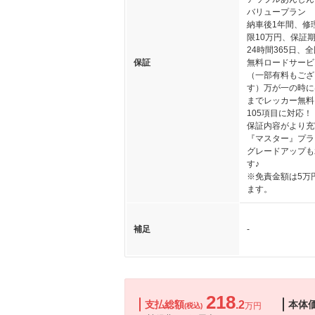
バリュープラン
納車後1年間、修
限10万円、保証
24時間365日、
保証
無料ロードサービ
（一部有料もござ
す）万が一の時には
までレッカー無料
105項目に対応！
保証内容がより充
『マスター』プラ
グレードアップも
す♪
※免責金額は5万
ます。
補足
-
218
支払総額
.2
本体
万円
(税込)