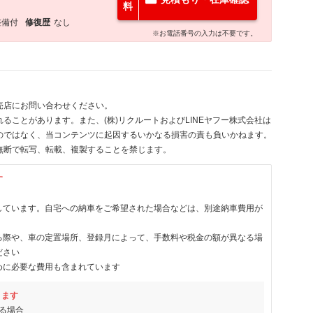
料
整備付
修復歴
なし
※お電話番号の入力は不要です。
売店にお問い合わせください。
ることがあります。また、(株)リクルートおよびLINEヤフー株式会社は
のではなく、当コンテンツに起因するいかなる損害の責も負いかねます。
無断で転写、転載、複製することを禁じます。
す
しています。自宅への納車をご希望された場合などは、別途納車費用が
る際や、車の定置場所、登録月によって、手数料や税金の額が異なる場
ださい
めに必要な費用も含まれています
ります
る場合