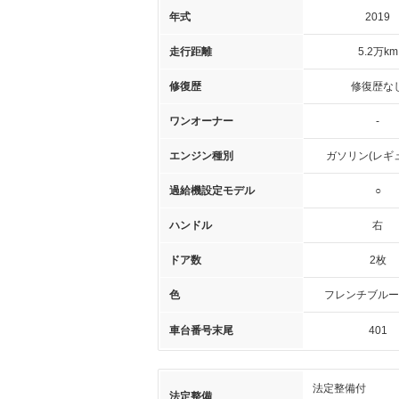
年式
2019
走行距離
5.2万km
修復歴
修復歴な
ワンオーナー
-
エンジン種別
ガソリン(レギ
過給機設定モデル
○
ハンドル
右
ドア数
2枚
色
フレンチブルー
車台番号末尾
401
法定整備付
法定整備