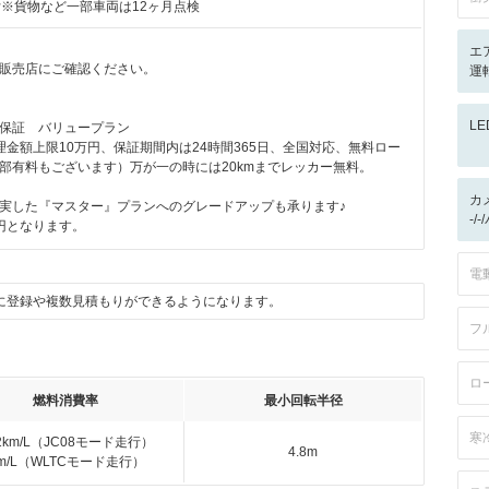
付※貨物など一部車両は12ヶ月点検
エ
販売店にご確認ください。
運
月
L
保証 バリュープラン
理金額上限10万円、保証期間内は24時間365日、全国対応、無料ロー
部有料もございます）万が一の時には20kmまでレッカー無料。
カ
実した『マスター』プランへのグレードアップも承ります♪
-/
円となります。
電
に登録や複数見積もりができるようになります。
フ
ロ
燃料消費率
最小回転半径
寒
.2km/L（JC08モード走行）
4.8m
km/L（WLTCモード走行）