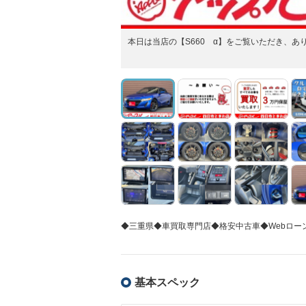
本日は当店の【S660 α】をご覧いただき、あ
◆三重県◆車買取専門店◆格安中古車◆Webロー
基本スペック