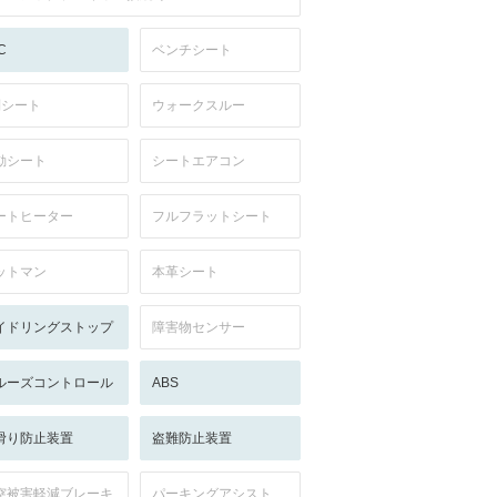
C
ベンチシート
列シート
ウォークスルー
動シート
シートエアコン
ートヒーター
フルフラットシート
ットマン
本革シート
イドリングストップ
障害物センサー
ルーズコントロール
ABS
滑り防止装置
盗難防止装置
突被害軽減ブレーキ
パーキングアシスト