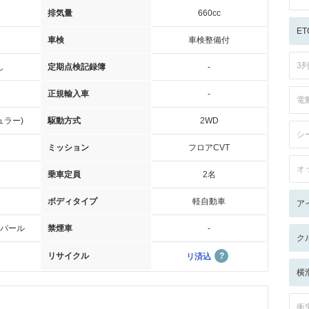
排気量
660cc
ET
車検
車検整備付
3
し
定期点検記録簿
-
正規輸入車
-
電
ュラー)
駆動方式
2WD
シ
ミッション
フロアCVT
オ
乗車定員
2名
ボディタイプ
軽自動車
ア
パール
禁煙車
-
ク
リサイクル
リ済込
横
衝