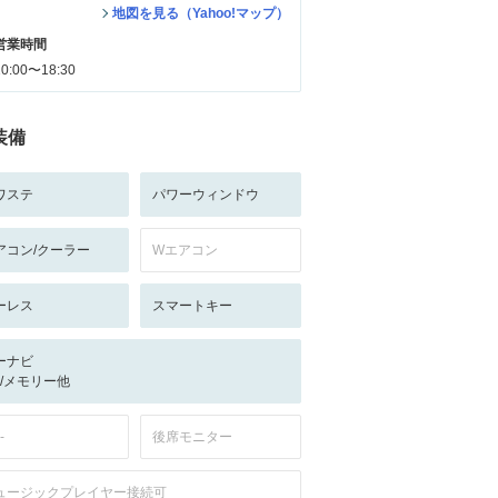
地図を見る（Yahoo!マップ）
営業時間
10:00〜18:30
装備
ワステ
パワーウィンドウ
アコン/クーラー
Wエアコン
ーレス
スマートキー
ーナビ
-/-/メモリー他
-
後席モニター
ュージックプレイヤー接続可