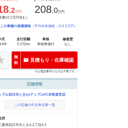
18
208
.2
.0
万円
万円
経費10.2万円含む）
この車種の相場価格
（平均本体価格：224.5万円）
年式
走行距離
車検
修復歴
019年
5.2万km
車検整備付
なし
無
見積もり・在庫確認
料
※お電話番号の入力は不要です。
店舗情報
ップル四日市ときわ/アップルFC本部直営店
この店舗の中古車在庫一覧
住所
三重県四日市市ときわ1丁目4-2