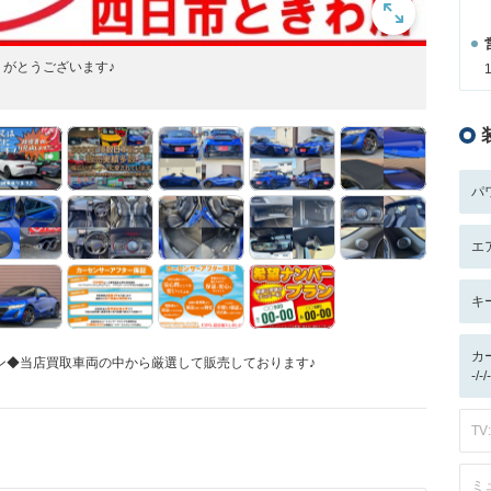
りがとうございます♪
パ
エ
キ
カ
ン◆当店買取車両の中から厳選して販売しております♪
-/
TV:
ミ