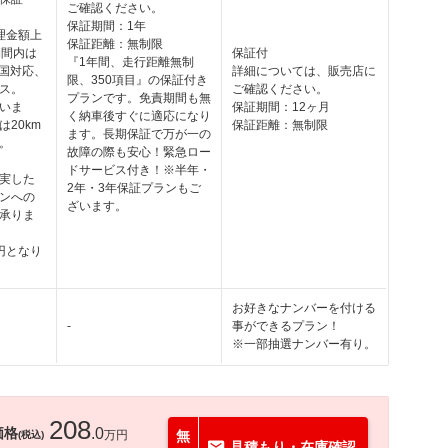
ご確認ください。
保証期間：1年
理金額上
保証距離：無制限
期間内は
保証付
『1年間、走行距離無制
全国対応、
詳細については、販売店に
限、350項目』の保証付き
ス。
ご確認ください。
プランです。免責期間も無
いま
保証期間：12ヶ月
く納車後すぐに適応になり
20km
保証距離：無制限
ます。長期保証で万が一の
。
故障の際も安心！緊急ロー
ドサービス付き！※半年・
実した
2年・3年保証プランもご
ンへの
ざいます。
承りま
円となり
お好きなナンバーを付ける
-
事ができるプラン！
※一部抽選ナンバー有り。
208
価格
.0
万円
無
(税込)
見積もり・在庫確認