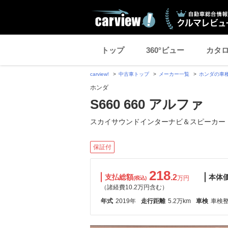
トップ
360°ビュー
カタ
carview!
中古車トップ
メーカー一覧
ホンダの車
ホンダ
S660 660 アルファ
スカイサウンドインターナビ＆スピーカー
保証付
218
支払総額
.2
本体
万円
(税込)
（諸経費10.2万円含む）
年式
2019年
走行距離
5.2万km
車検
車検