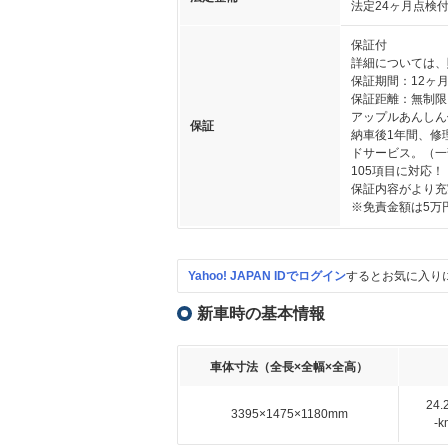
法定24ヶ月点検
保証付
詳細については、
保証期間：12ヶ
保証距離：無制限
アップルあんしん
保証
納車後1年間、修
ドサービス。（一
105項目に対応！
保証内容がより充
※免責金額は5万
Yahoo! JAPAN IDでログイン
するとお気に入り
新車時の基本情報
車体寸法（全長×全幅×全高）
24
3395×1475×1180mm
-