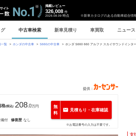
掲載レビュー
326,008
件
時点
※新車カタログのある自動車総合情報
2026.08.09
ログ
中古車検索
新車見積り
車買取
ニュース
種一覧
ホンダの中古車
S660の中古車
ホンダ S660 660 アルファ スカイサウンドイン
提供：
208
価格
.0
万円
無
(税込)
見積もり・在庫確認
料
整備付
修復歴
なし
※お電話番号の入力は不要です。
支