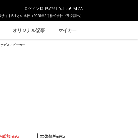
ログイン
[
新規取得
]
Yahoo! JAPAN
サイト5社との比較（2026年2月株式会社プラグ調べ）
オリジナル記事
マイカー
ターナビ＆スピーカー
払総額
本体価格
(税込)
(税込)