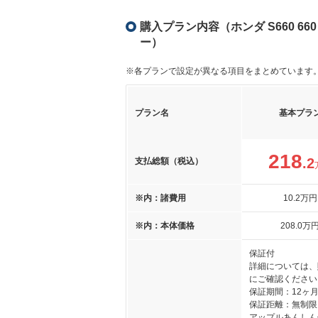
購入プラン内容（ホンダ S660 6
ー）
※各プランで設定が異なる項目をまとめています
プラン名
基本プラ
218
.2
支払総額（税込）
※内：諸費用
10
.2
万円
※内：本体価格
208
.0
万
保証付
詳細については、
にご確認ください
保証期間：12ヶ
保証距離：無制限
アップルあんし