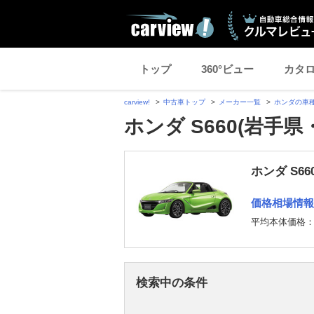
トップ
360°ビュー
カタ
carview!
中古車トップ
メーカー一覧
ホンダの車
ホンダ S660(岩手
ホンダ S6
価格相場情報
平均本体価格
検索中の条件