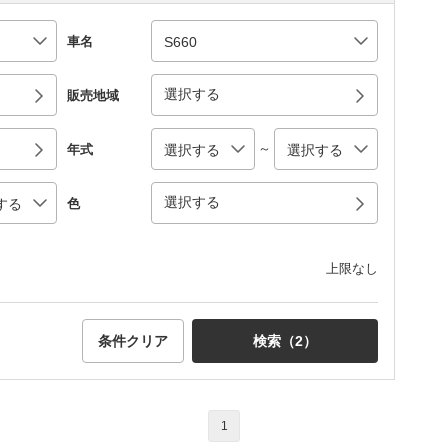
車名
選択する
販売地域
～
年式
選択する
色
上限なし
条件クリア
検索（
2
）
1