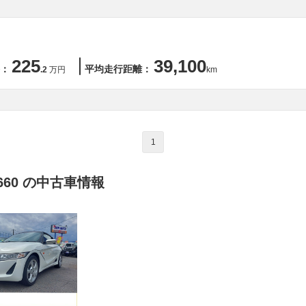
225
39,100
：
平均走行距離：
.2
万円
km
1
660 の中古車情報