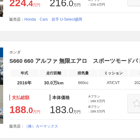
224
216
.4
.0
万円
万円
: 226.4万円
販売店：
Honda Cars 岩手 U-Select盛岡
ホンダ
S660 660 アルファ 無限エアロ スポーツモード
年式
走行距離
排気量
ミッション
2016年
30.0万km
660cc
AT/CVT
20
Aプラン
支払総額
本体価格
: 189.5万円
188
183
Bプラン
.0
.0
万円
万円
: 189.5万円
販売店：
（株）カーマックス