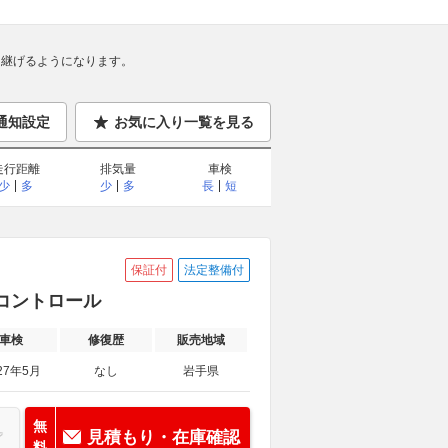
継げるようになります。
通知設定
お気に入り一覧を見る
走行距離
排気量
車検
少
多
少
多
長
短
保証付
法定整備付
ズコントロール
車検
修復歴
販売地域
27年5月
なし
岩手県
無
見積もり・在庫確認
料