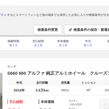
ログイン
するとスマートフォンなど他の端末でも保存したお気に入りや検索条件が引き
検索条件変更
検索条件の保存・新着
掲載時期
支払総額
本体価格
年式
新
古
安
高
安
高
新
古
ホンダ
S660 660 アルファ 純正アルミホイール クルー
年式
走行距離
排気量
ミッション
2016年
3.6万km
660cc
MT
20
Aプラン
支払総額
本体価格
: 225.0万円
Bプラン