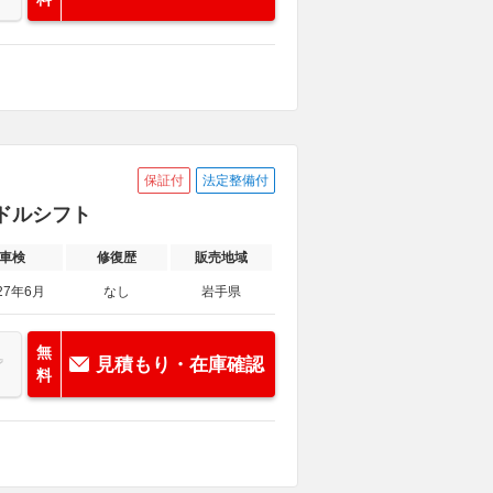
保証付
法定整備付
パドルシフト
車検
修復歴
販売地域
27年6月
なし
岩手県
無
見積もり・在庫確認
料