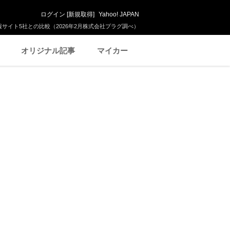
ログイン
[
新規取得
]
Yahoo! JAPAN
サイト5社との比較（2026年2月株式会社プラグ調べ）
オリジナル記事
マイカー