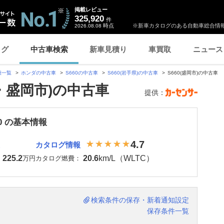
掲載レビュー
325,920
件
時点
※新車カタログのある自動車総合情報
2026.08.08
ログ
中古車検索
新車見積り
車買取
ニュース
種一覧
ホンダの中古車
S660の中古車
S660(岩手県)の中古車
S660(盛岡市)の中古車
県・盛岡市)の中古車
提供：
60 の基本情報
4.7
カタログ情報
225.2
20.6
km/L（WLTC）
：
万円
カタログ燃費：
検索条件の保存・新着通知設定
保存条件一覧