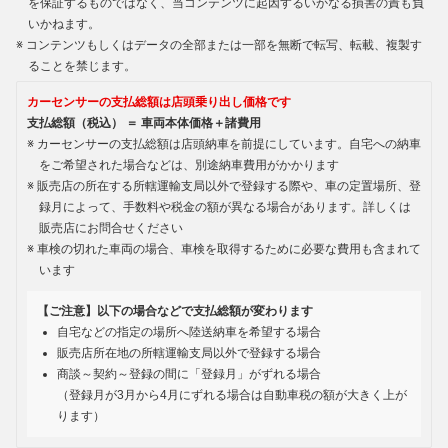
を保証するものではなく、当コンテンツに起因するいかなる損害の責も負
いかねます。
コンテンツもしくはデータの全部または一部を無断で転写、転載、複製す
ることを禁じます。
カーセンサーの支払総額は店頭乗り出し価格です
支払総額（税込） ＝ 車両本体価格＋諸費用
カーセンサーの支払総額は店頭納車を前提にしています。自宅への納車
をご希望された場合などは、別途納車費用がかかります
販売店の所在する所轄運輸支局以外で登録する際や、車の定置場所、登
録月によって、手数料や税金の額が異なる場合があります。詳しくは
販売店にお問合せください
車検の切れた車両の場合、車検を取得するために必要な費用も含まれて
います
【ご注意】以下の場合などで支払総額が変わります
自宅などの指定の場所へ陸送納車を希望する場合
販売店所在地の所轄運輸支局以外で登録する場合
商談～契約～登録の間に「登録月」がずれる場合
（登録月が3月から4月にずれる場合は自動車税の額が大きく上が
ります）