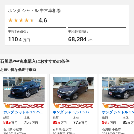
ホンダ シャトル 中古車相場
4.6
平均本体価格：
平均走行距離：
110
68,284
.4
万円
km
石川県×中古車購入におすすめの条件
お買い得な低走行車両
ホンダ シャトル 1.5 ハイブリッド X 純正ナビ CD DVD TV Bluetooth HDMI
ホンダ シャトル 1.5 ハイブリッド X ホンダセンシング メモリーナビ フルセグTV Bluetooth バック
総額
本体
総額
本体
総額
本体
88
75
89
77
96
85
.9
万円
.9
万円
.9
万円
.9
万円
.9
万円
.9
万
石川県 小松市
石川県 金沢市
石川県 小松市
2015年/5.4万km
2018年/2.2万km
2018年/5.9万km