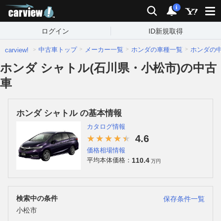
carview!
検索
通知
i
ログイン
ID新規取得
中古車トップ
メーカー一覧
ホンダの車種一覧
ホンダの
carview!
ホンダ シャトル(石川県・小松市)の中古
車
ホンダ シャトル の基本情報
カタログ情報
4.6
価格相場情報
110.4
平均本体価格：
万円
検索中の条件
保存条件一覧
小松市