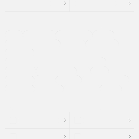
４ＷＤ
定期点検記録簿
ワンオーナーカー
福祉車両
メーカー系販売店取り扱い車
修復歴無し
アルミホイール
寒冷地仕様車
過給機設定モデル（ターボ・スーパーチャージャーなど)
ETC
CDプレーヤー
カーナビゲーション
禁煙車
法定整備付き
保証付き
エアバッグ
ディスチャージドランプ
支払総顔あり
クーポンあり
車両品質評価書付
新着車両