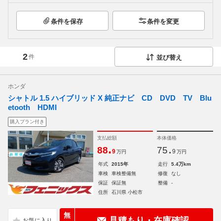
条件を保存
条件を変更
2
件
並び替え
ホンダ
シャトル 1.5 ハイブリッド X 純正ナビ CD DVD TV Blu
etooth HDMI
購入プラン付き
支払総額
本体価格
.
.
88
75
9
9
万円
万円
年式
2015年
走行
5.4万km
車検
車検整備無
修復
なし
保証
保証無
整備
-
住所
石川県 小松市
無
見積もり・在庫確認