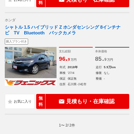
料
ホンダ
シャトル 1.5 ハイブリッド Z ホンダセンシング 8インチナ
ビ TV Bluetooth バックカメラ
購入プラン付き
支払総額
本体価格
.
.
96
85
9
9
万円
万円
年式
2018年
走行
5.9万km
車検
'27/4
修復
なし
保証
保証無
整備
-
住所
石川県 小松市
無
見積もり・在庫確認
料
1
〜
2
/
2
件