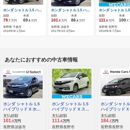
ホンダ シャトル 1.5 ハイブリッド X ギャザズナビ ワンセグ
ホンダ シャトル 1.5 ハイブリッド X ホンダセンシング 4WD ナビ/ブルートゥース
総額
本体
総額
本体
総額
本体
79
69
101
86
111
100
.7
万円
.8
万円
.0
万円
.8
万円
.6
万円
.7
長野県 千曲市
長野県 須坂市
長野県 長野市
2016年/8.1万km
2017年/10.3万km
2016年/9.7万km
あなたにおすすめの中古車情報
ホンダ シャトル 1.5
ホンダ シャトル 1.5
ホンダ シャトル 
ハイブリッド X ホン
ハイブリッド X スタ
ハイブリッド X
ダセンシング 4WD
イルエディション 4
ダセンシング
支払総額
支払総額
支払総額
WD
101
111
184
.0
万円
.6
万円
.3
万円
長野県須坂市
長野県長野市
長野県長野市