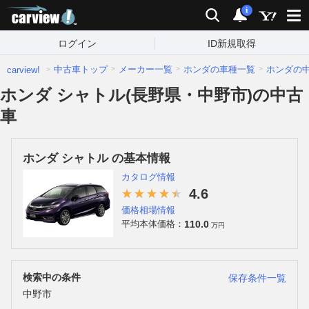
carview!
検索
通知
i
ログイン
ID新規取得
中古車トップ
メーカー一覧
ホンダの車種一覧
ホンダの
carview!
ホンダ シャトル(長野県・中野市)の中古
車
ホンダ シャトル の基本情報
カタログ情報
4.6
価格相場情報
110.0
平均本体価格：
万円
検索中の条件
保存条件一覧
中野市