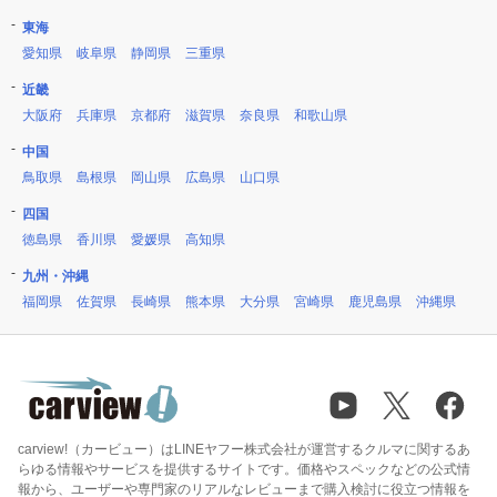
東海
愛知県
岐阜県
静岡県
三重県
近畿
大阪府
兵庫県
京都府
滋賀県
奈良県
和歌山県
中国
鳥取県
島根県
岡山県
広島県
山口県
四国
徳島県
香川県
愛媛県
高知県
九州・沖縄
福岡県
佐賀県
長崎県
熊本県
大分県
宮崎県
鹿児島県
沖縄県
carview!（カービュー）はLINEヤフー株式会社が運営するクルマに関するあ
らゆる情報やサービスを提供するサイトです。価格やスペックなどの公式情
報から、ユーザーや専門家のリアルなレビューまで購入検討に役立つ情報を