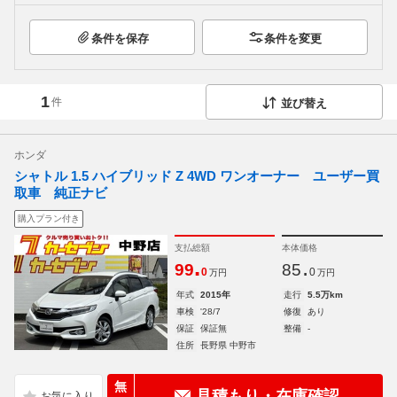
条件を保存
条件を変更
1
件
並び替え
ホンダ
シャトル 1.5 ハイブリッド Z 4WD ワンオーナー ユーザー買
取車 純正ナビ
購入プラン付き
支払総額
本体価格
.
.
99
85
0
0
万円
万円
年式
2015年
走行
5.5万km
車検
'28/7
修復
あり
保証
保証無
整備
-
住所
長野県 中野市
無
見積もり・在庫確認