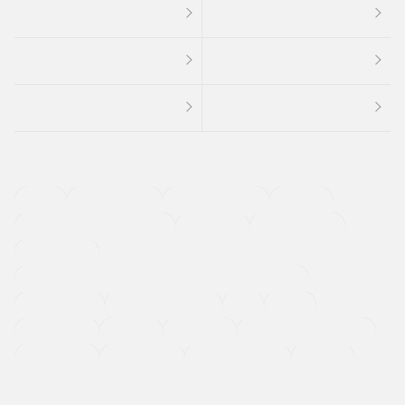
４ＷＤ
定期点検記録簿
ワンオーナーカー
福祉車両
メーカー系販売店取り扱い車
修復歴無し
アルミホイール
寒冷地仕様車
過給機設定モデル（ターボ・スーパーチャージャーなど)
ETC
CDプレーヤー
カーナビゲーション
禁煙車
法定整備付き
保証付き
エアバッグ
ディスチャージドランプ
支払総顔あり
クーポンあり
車両品質評価書付
新着車両