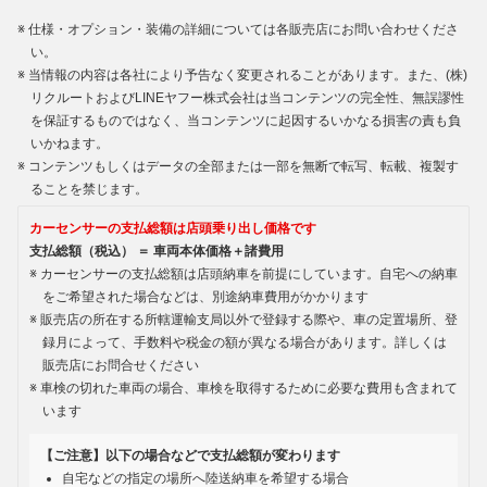
仕様・オプション・装備の詳細については各販売店にお問い合わせくださ
い。
当情報の内容は各社により予告なく変更されることがあります。また、(株)
リクルートおよびLINEヤフー株式会社は当コンテンツの完全性、無誤謬性
を保証するものではなく、当コンテンツに起因するいかなる損害の責も負
いかねます。
コンテンツもしくはデータの全部または一部を無断で転写、転載、複製す
ることを禁じます。
カーセンサーの支払総額は店頭乗り出し価格です
支払総額（税込） ＝ 車両本体価格＋諸費用
カーセンサーの支払総額は店頭納車を前提にしています。自宅への納車
をご希望された場合などは、別途納車費用がかかります
販売店の所在する所轄運輸支局以外で登録する際や、車の定置場所、登
録月によって、手数料や税金の額が異なる場合があります。詳しくは
販売店にお問合せください
車検の切れた車両の場合、車検を取得するために必要な費用も含まれて
います
【ご注意】以下の場合などで支払総額が変わります
自宅などの指定の場所へ陸送納車を希望する場合