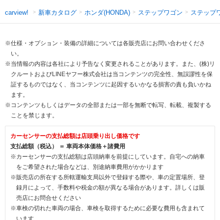
新車カタログ
ホンダ(HONDA)
ステップワゴン
ステップ
carview!
※仕様・オプション・装備の詳細については各販売店にお問い合わせくださ
い。
※当情報の内容は各社により予告なく変更されることがあります。また、(株)リ
クルートおよびLINEヤフー株式会社は当コンテンツの完全性、無誤謬性を保
証するものではなく、当コンテンツに起因するいかなる損害の責も負いかね
ます。
※コンテンツもしくはデータの全部または一部を無断で転写、転載、複製する
ことを禁じます。
カーセンサーの支払総額は店頭乗り出し価格です
支払総額（税込） ＝ 車両本体価格＋諸費用
※カーセンサーの支払総額は店頭納車を前提にしています。自宅への納車
をご希望された場合などは、別途納車費用がかかります
※販売店の所在する所轄運輸支局以外で登録する際や、車の定置場所、登
録月によって、手数料や税金の額が異なる場合があります。詳しくは販
売店にお問合せください
※車検の切れた車両の場合、車検を取得するために必要な費用も含まれて
います