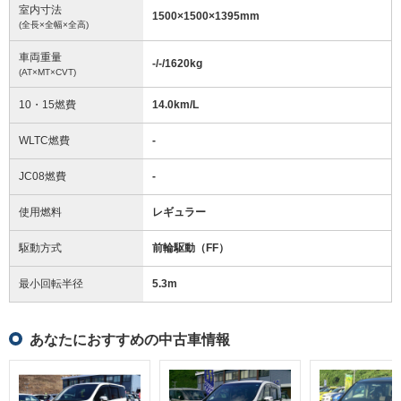
室内寸法
1500
×
1500
×
1395
mm
(全長×全幅×全高)
車両重量
-/-/1620
kg
(AT×MT×CVT)
10・15燃費
14.0km/L
WLTC燃費
-
JC08燃費
-
使用燃料
レギュラー
駆動方式
前輪駆動（FF）
最小回転半径
5.3
m
あなたにおすすめの中古車情報