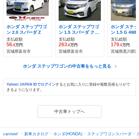
ホンダ ステップワゴ
ホンダ ステップワゴ
ホンダ ステッ
ン 2.0 スパーダ Z
ン 1.5 スパーダ クー
ン 1.5 G 4WD
ルスピリット ホンダ
支払総額
支払総額
支払総額
センシング
56
263
179
.8
万円
.8
万円
.0
万円
宮城県富谷市
宮城県富谷市
宮城県黒川郡富
ホンダ ステップワゴンの中古車をもっと見る
Yahoo! JAPAN IDでログイン
するとお気に入りに登録や複数見積もりがで
きるようになります。
中古車トップへ
新車カタログ
ホンダ(HONDA)
ステップワゴンスパーダ
carview!