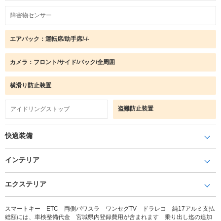
障害物センサー
エアバック：運転席/助手席/-/-
カメラ：フロント/サイド/バック/全周囲
横滑り防止装置
盗難防止装置
アイドリングストップ
快適装備
インテリア
エクステリア
スマートキー ETC 両側パワスラ ワンセグTV ドラレコ 純17アルミ支払
総額には、車検整備代金 宮城県内登録費用が含まれます 乗り出し迄の追加