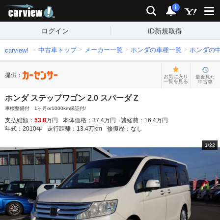
carview!
検索
通知
i
ログイン
ID新規取得
中古車トップ
メーカー一覧
ホンダの車種一覧
ホンダの
carview!
提供：
お気に入り
最近見た
一覧を見る
中古車
ホンダ ステップワゴン 2.0 スパーダ Z
車検整備付 1ヶ月or1000km保証付/
支払総額：
53.8
万円
本体価格：
37.4
万円
諸経費：
16.4
万円
年式：
2010
年
走行距離：
13.4
万km
修復歴：
なし
1
/
22