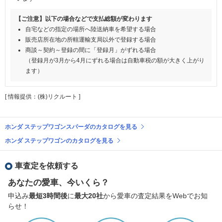
【ご注意】以下の場合などで支払総額が変わります
自宅などの指定の場所へ陸送納車を希望する場合
販売店所在地の所轄運輸支局以外で登録する場合
商談～契約～登録の間に「登録月」がずれる場合
（登録月が3月から4月にずれる場合は自動車税の額が大きく上がり
ます）
[ 情報提供：(株)リクルート ]
ホンダ ステップワゴンスパーダのカタログを見る
ホンダ ステップワゴンのカタログを見る
車査定を依頼する
あなたの愛車、今いくら？
申込み
最短3時間後
に
最大20社
から愛車の査定結果をWebでお知
らせ！