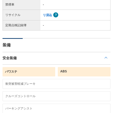
禁煙車
-
リサイクル
リ済込
定期点検記録簿
-
装備
安全装備
ABS
パワステ
衝突被害軽減ブレーキ
クルーズコントロール
パーキングアシスト