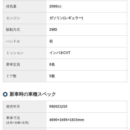
排気量
2000cc
エンジン
ガソリン(レギュラー)
駆動方式
2WD
ハンドル
右
ミッション
インパネCVT
乗車定員
8名
ドア数
5枚
新車時の車種スペック
発売年月
09(H21)/10
車体寸法
4690
×
1695
×
1815
mm
(全長×全幅×全高)