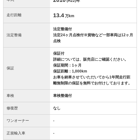
(H22)
年
13.4
走行距離
万km
法定整備付
法定整備
法定24ヶ月点検付※貨物など一部車両は12ヶ月
点検
保証付
詳細については、販売店にご確認ください。
保証期間：1ヶ月
保証
保証距離：1,000km
お車を納車させていただいてから1年間走行距
離無制限の保証を無料でお付けしております。
車検
車検整備付
修復歴
なし
ワンオーナー
-
正規輸入車
-