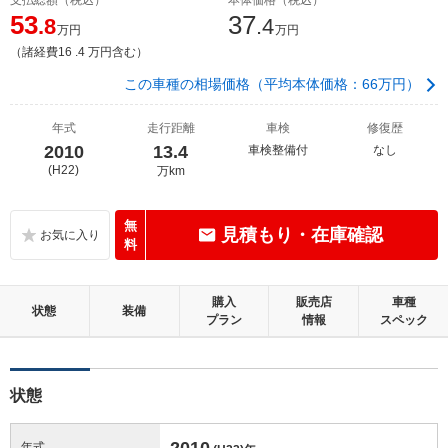
53
37
.8
.4
万円
万円
（諸経費16 .4 万円含む）
この車種の相場価格（平均本体価格：66万円）
年式
走行距離
車検
修復歴
2010
13.4
車検整備付
なし
(H22)
万km
無
見積もり・在庫確認
料
購入
販売店
車種
状態
装備
プラン
情報
スペック
状態
2010
年式