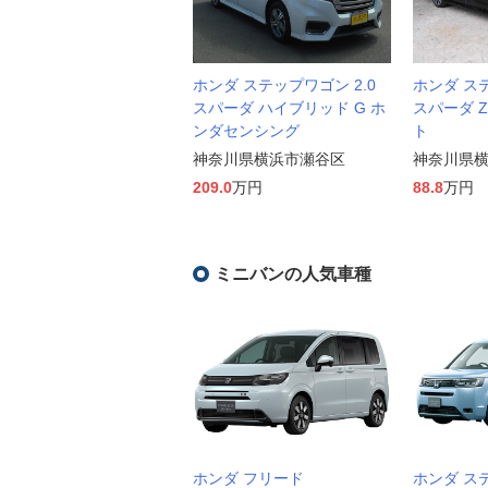
ホンダ ステップワゴン 2.0
ホンダ ステ
スパーダ ハイブリッド G ホ
スパーダ 
ンダセンシング
ト
神奈川県横浜市瀬谷区
神奈川県
209.0
万円
88.8
万円
ミニバンの人気車種
ホンダ フリード
ホンダ ス