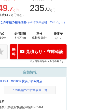
49
235
.7
.0
万円
万円
経費14.7万円含む）
この車種の相場価格
（平均本体価格：228.7万円）
年式
走行距離
車検
修復歴
019年
5.4万km
車検整備付
なし
無
見積もり・在庫確認
料
※お電話番号の入力は不要です。
店舗情報
TYLISH MOTOR横浜いずみ野店
この店舗の中古車在庫一覧
住所
神奈川県横浜市泉区和泉町7058-1