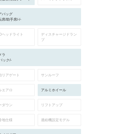
アバッグ
席/助手席/-/-
EDヘッドライト
ディスチャージドラン
プ
メラ
-/バック/-
動リアゲート
サンルーフ
ルエアロ
アルミホイール
ーダウン
リフトアップ
冷地仕様
過給機設定モデル