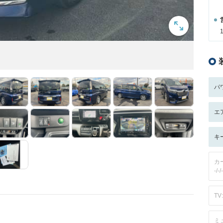
パ
エ
キ
カ
-/-/-
TV:
ミ