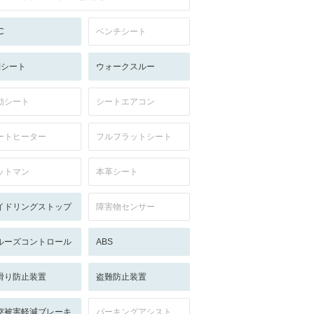
C
ベンチシート
列シート
ウォークスルー
動シート
シートエアコン
ートヒーター
フルフラットシート
ットマン
本革シート
イドリングストップ
障害物センサー
ルーズコントロール
ABS
滑り防止装置
盗難防止装置
突被害軽減ブレーキ
パーキングアシスト