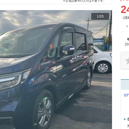
※お電話番号の入力は不要です。
2
1
/
20
（諸
2
S