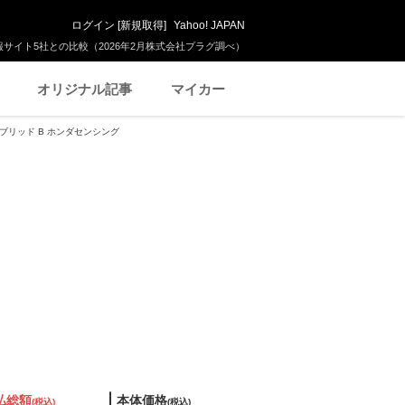
ログイン
[
新規取得
]
Yahoo! JAPAN
サイト5社との比較（2026年2月株式会社プラグ調べ）
オリジナル記事
マイカー
イブリッド B ホンダセンシング
払総額
本体価格
(税込)
(税込)