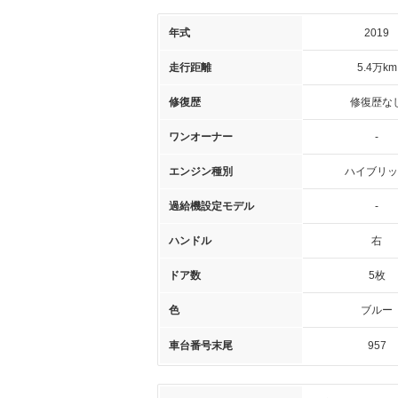
年式
2019
走行距離
5.4万km
修復歴
修復歴な
ワンオーナー
-
エンジン種別
ハイブリッ
過給機設定モデル
-
ハンドル
右
ドア数
5枚
色
ブルー
車台番号末尾
957