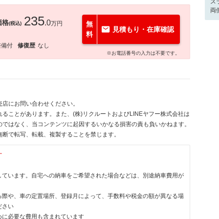
ス
両
235
価格
.0
万円
無
(税込)
見積もり・在庫確認
料
整備付
修復歴
なし
※お電話番号の入力は不要です。
売店にお問い合わせください。
ることがあります。また、(株)リクルートおよびLINEヤフー株式会社は
のではなく、当コンテンツに起因するいかなる損害の責も負いかねます。
無断で転写、転載、複製することを禁じます。
す
しています。自宅への納車をご希望された場合などは、別途納車費用が
る際や、車の定置場所、登録月によって、手数料や税金の額が異なる場
ださい
めに必要な費用も含まれています