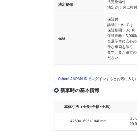
法定整備付
法定整備
法定24ヶ月点検
保証付
詳細については、
保証期間：3ヶ月
保証距離：3,000
保証
全展示車に安心の
殊な車両を除く）
ます。また遠方の
ださい。
Yahoo! JAPAN IDでログイン
するとお気に入り
新車時の基本情報
車体寸法（全長×全幅×全高）
25
4760×1695×1840mm
20