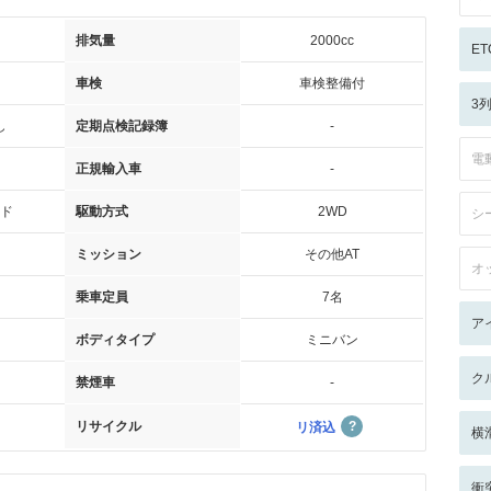
排気量
2000cc
ET
車検
車検整備付
3
し
定期点検記録簿
-
電
正規輸入車
-
ド
駆動方式
2WD
シ
ミッション
その他AT
オ
乗車定員
7名
ア
ボディタイプ
ミニバン
ク
禁煙車
-
リサイクル
リ済込
横
衝