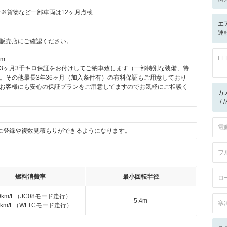
付※貨物など一部車両は12ヶ月点検
エ
運転
販売店にご確認ください。
L
km
3ヶ月3千キロ保証をお付けしてご納車致します（一部特別な装備、特
。その他最長3年36ヶ月（加入条件有）の有料保証もご用意しており
お客様にも安心の保証プランをご用意してますのでお気軽にご相談く
カ
-/
電
に登録や複数見積もりができるようになります。
フ
燃料消費率
最小回転半径
ロ
.0km/L（JC08モード走行）
5.4m
寒
.0km/L（WLTCモード走行）