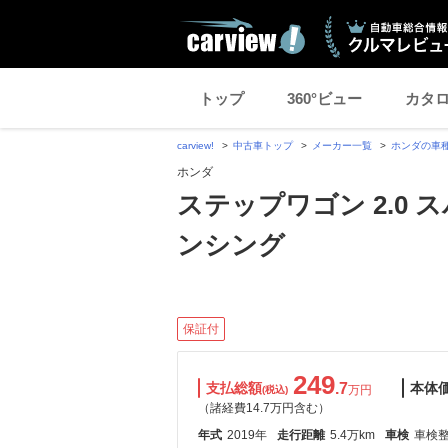
トップ
360°ビュー
カタ
carview!
中古車トップ
メーカー一覧
ホンダの車
ホンダ
ステップワゴン 2.0 
ンシング
保証付
249
支払総額
.7
本体
万円
(税込)
（諸経費14.7万円含む）
年式
2019年
走行距離
5.4万km
車検
車検