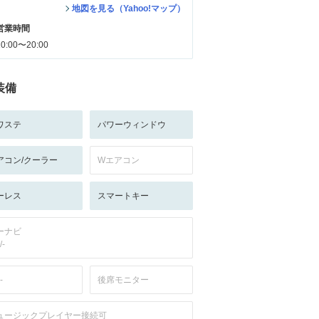
地図を見る（Yahoo!マップ）
営業時間
10:00〜20:00
装備
ワステ
パワーウィンドウ
アコン/クーラー
Wエアコン
ーレス
スマートキー
ーナビ
/-
-
後席モニター
ュージックプレイヤー接続可