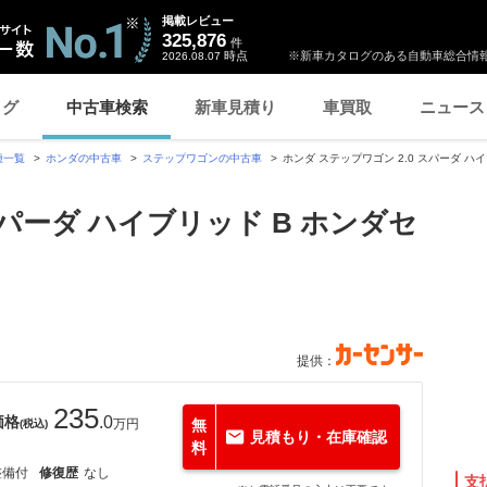
掲載レビュー
325,876
件
時点
※新車カタログのある自動車総合情報
2026.08.07
ログ
中古車検索
新車見積り
車買取
ニュース
種一覧
ホンダの中古車
ステップワゴンの中古車
ホンダ ステップワゴン 2.0 スパーダ ハ
スパーダ ハイブリッド B ホンダセ
提供：
235
価格
.0
万円
無
(税込)
見積もり・在庫確認
料
整備付
修復歴
なし
支