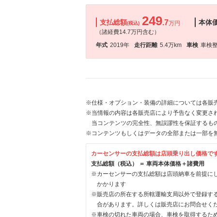
249
支払総額
.7
本体
万円
(税込)
（諸経費14.7万円含む）
年式
2019年
走行距離
5.4万km
車検
車検
※仕様・オプション・装備の詳細については各販
※当情報の内容は各販売店により予告なく変更され
当コンテンツの完全性、無誤謬性を保証するも
※コンテンツもしくはデータの全部または一部を
カーセンサーの支払総額は店頭乗り出し価格で
支払総額（税込） ＝ 車両本体価格＋諸費用
※カーセンサーの支払総額は店頭納車を前提に
かかります
※販売店の所在する所轄運輸支局以外で登録す
合があります。詳しくは販売店にお問合せく
※車検の切れた車両の場合、車検を取得するた