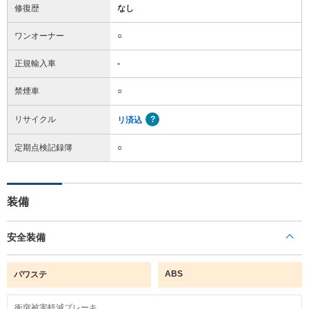
修復歴
なし
ワンオーナー
○
正規輸入車
-
禁煙車
○
リサイクル
リ済込
定期点検記録簿
○
装備
安全装備
ABS
パワステ
衝突被害軽減ブレーキ