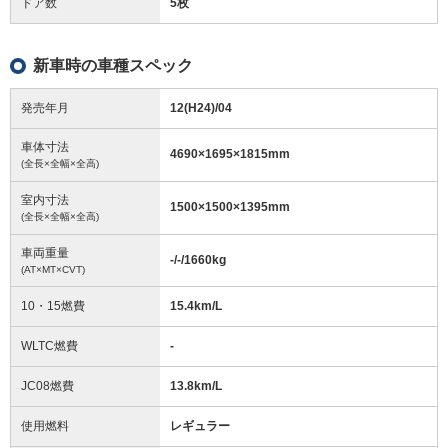
ドア数
5枚
新車時の車種スペック
発売年月
12(H24)/04
車体寸法
4690
×
1695
×
1815
mm
(全長×全幅×全高)
室内寸法
1500
×
1500
×
1395
mm
(全長×全幅×全高)
車両重量
-/-/1660
kg
(AT×MT×CVT)
10・15燃費
15.4km/L
WLTC燃費
-
JC08燃費
13.8km/L
使用燃料
レギュラー