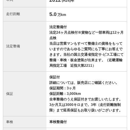
(H24)
年
5.0
走行距離
万km
法定整備付
法定24ヶ月点検付※貨物など一部車両は12ヶ月
点検
当店は営業マンもすべて整備士の資格をもって
法定整備
いますのであらゆるご質問にも丁寧にお答えで
きます。当社の国土交通省指定サ-ビス工場にて
整備・車検・板金塗装が出来ます。（近畿運輸
局指定工場 近指大第2211）
保証付
詳細については、販売店にご確認ください。
保証期間：3ヶ月
保証
保証距離：3,000km
全車整備のうえ保証付きでお渡しいたします。
3か月又は3000キロまで。3年（走行距離無制
限）まで延長保証もお取り扱いがございます。
車検
車検整備付