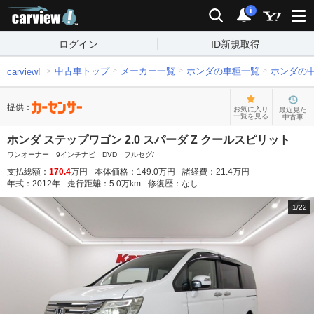
carview!
検索
通知
i
ログイン
ID新規取得
中古車トップ
メーカー一覧
ホンダの車種一覧
ホンダの
carview!
提供：
お気に入り
最近見た
一覧を見る
中古車
ホンダ ステップワゴン 2.0 スパーダ Z クールスピリット
ワンオーナー 9インチナビ DVD フルセグ/
支払総額：
170.4
万円
本体価格：
149.0
万円
諸経費：
21.4
万円
年式：
2012
年
走行距離：
5.0
万km
修復歴：
なし
1
/
22