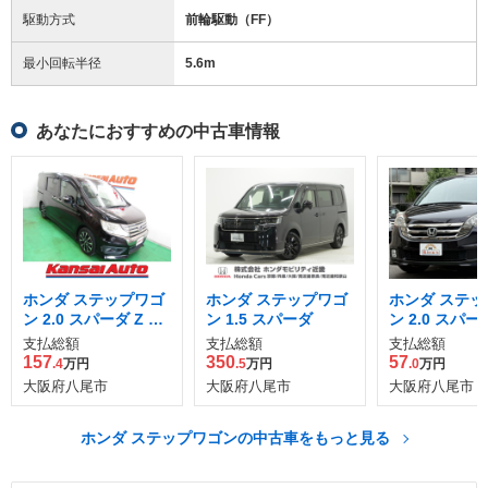
駆動方式
前輪駆動（FF）
最小回転半径
5.6
m
あなたにおすすめの中古車情報
ホンダ ステップワゴ
ホンダ ステップワゴ
ホンダ ステッ
ン 2.0 スパーダ Z ク
ン 1.5 スパーダ
ン 2.0 スパーダ
ールスピリット
Dナビ スマー
支払総額
支払総額
支払総額
イル エディシ
157
350
57
.4
万円
.5
万円
.0
万円
大阪府八尾市
大阪府八尾市
大阪府八尾市
ホンダ ステップワゴンの中古車をもっと見る