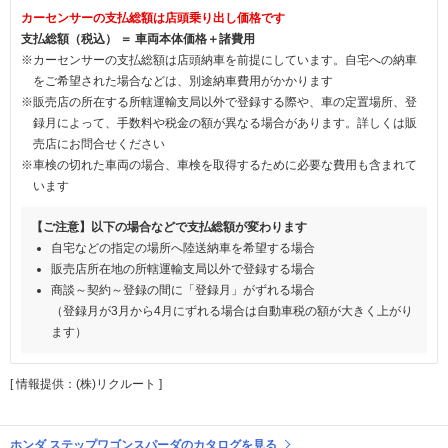
カーセンサーの支払総額は店頭乗り出し価格です
支払総額（税込） ＝ 車両本体価格＋諸費用
※カーセンサーの支払総額は店頭納車を前提にしています。自宅への納車
をご希望された場合などは、別途納車費用がかかります
※販売店の所在する所轄運輸支局以外で登録する際や、車の定置場所、登
録月によって、手数料や税金の額が異なる場合があります。詳しくは販
売店にお問合せください
※車検の切れた車両の場合、車検を取得するために必要な費用も含まれて
います
【ご注意】以下の場合などで支払総額が変わります
自宅などの指定の場所へ陸送納車を希望する場合
販売店所在地の所轄運輸支局以外で登録する場合
商談～契約～登録の間に「登録月」がずれる場合
（登録月が3月から4月にずれる場合は自動車税の額が大きく上がり
ます）
[ 情報提供：(株)リクルート ]
ホンダ ステップワゴンスパーダのカタログを見る