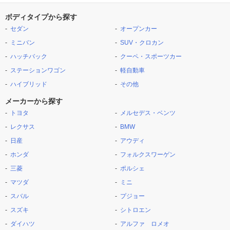
ボディタイプから探す
セダン
オープンカー
ミニバン
SUV・クロカン
ハッチバック
クーペ・スポーツカー
ステーションワゴン
軽自動車
ハイブリッド
その他
メーカーから探す
トヨタ
メルセデス・ベンツ
レクサス
BMW
日産
アウディ
ホンダ
フォルクスワーゲン
三菱
ポルシェ
マツダ
ミニ
スバル
プジョー
スズキ
シトロエン
ダイハツ
アルファ ロメオ