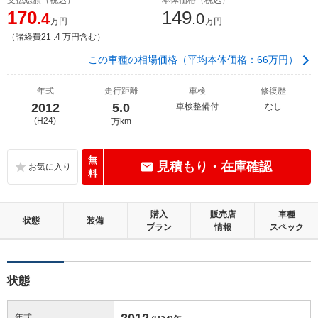
170
149
.4
.0
万円
万円
（諸経費21 .4 万円含む）
この車種の相場価格（平均本体価格：66万円）
年式
走行距離
車検
修復歴
2012
5.0
車検整備付
なし
(H24)
万km
無
見積もり・在庫確認
料
購入
販売店
車種
状態
装備
プラン
情報
スペック
状態
2012
年式