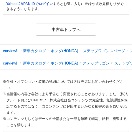
Yahoo! JAPAN IDでログイン
するとお気に入りに登録や複数見積もりがで
きるようになります。
中古車トップへ
新車カタログ
ホンダ(HONDA)
ステップワゴンスパーダ
carview!
新車カタログ
ホンダ(HONDA)
ステップワゴン
ステップ
carview!
※仕様・オプション・装備の詳細については各販売店にお問い合わせくださ
い。
※当情報の内容は各社により予告なく変更されることがあります。また、(株)リ
クルートおよびLINEヤフー株式会社は当コンテンツの完全性、無誤謬性を保
証するものではなく、当コンテンツに起因するいかなる損害の責も負いかね
ます。
※コンテンツもしくはデータの全部または一部を無断で転写、転載、複製する
ことを禁じます。