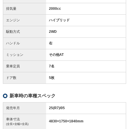
排気量
2000cc
エンジン
ハイブリッド
駆動方式
2WD
ハンドル
右
ミッション
その他AT
乗車定員
7名
ドア数
5枚
新車時の車種スペック
発売年月
25(R7)/05
車体寸法
4830
×
1750
×
1840
mm
(全長×全幅×全高)