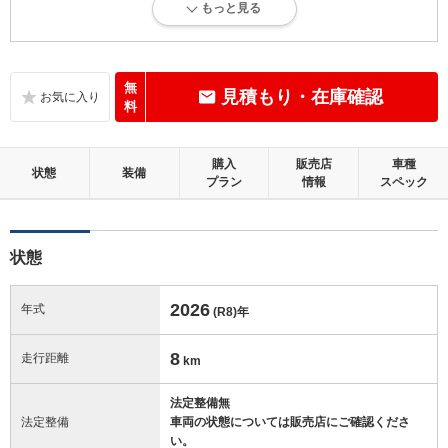
もっと見る
新車登録後12ヶ月未満、走行距離1万km以下で、内外装にダメージがな
い、とても綺麗な状態です。
内装：
無
見積もり・在庫確認
無キズ、もしくは傷みや汚れなどがほぼない、とても綺麗な状態です。
料
外装：
購入
販売店
車種
無キズ、もしくはキズやヘコミなどがほぼない、とても綺麗な状態で
状態
装備
プラン
情報
スペック
す。
修復歴：無
状態
この中古車の「車両品質評価書」を見る
2026
年式
(R8)
年
8
走行距離
km
法定整備無
法定整備
車両の状態については販売店にご確認くださ
い。