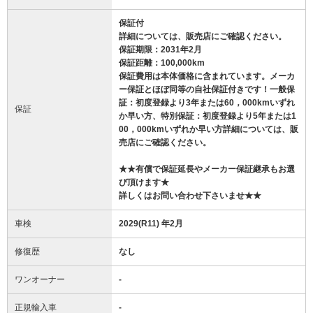
保証付
詳細については、販売店にご確認ください。
保証期限：2031年2月
保証距離：100,000km
保証費用は本体価格に含まれています。メーカ
ー保証とほぼ同等の自社保証付きです！一般保
証：初度登録より3年または60，000kmいずれ
保証
か早い方、特別保証：初度登録より5年または1
00，000kmいずれか早い方詳細については、販
売店にご確認ください。
★★有償で保証延長やメーカー保証継承もお選
び頂けます★
詳しくはお問い合わせ下さいませ★★
車検
2029(R11) 年2月
修復歴
なし
ワンオーナー
-
正規輸入車
-