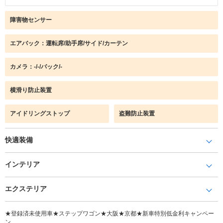
障害物センサー
エアバック：運転席/助手席/サイド/カーテン
カメラ：-/-/バック/-
横滑り防止装置
アイドリングストップ
盗難防止装置
快適装備
インテリア
エクステリア
★登録済未使用車★ステップワゴン★大阪★京都★新車特別低金利キャンペー
ン