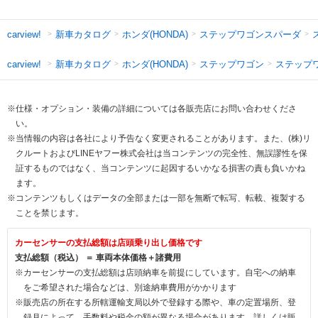
新車カタログ
ホンダ(HONDA)
ステップワゴンスパーダ
carview!
新車カタログ
ホンダ(HONDA)
ステップワゴン
ステップ
carview!
※仕様・オプション・装備の詳細については各販売店にお問い合わせくださ
い。
※当情報の内容は各社により予告なく変更されることがあります。また、(株)リ
クルートおよびLINEヤフー株式会社は当コンテンツの完全性、無誤謬性を保
証するものではなく、当コンテンツに起因するいかなる損害の責も負いかね
ます。
※コンテンツもしくはデータの全部または一部を無断で転写、転載、複製する
ことを禁じます。
カーセンサーの支払総額は店頭乗り出し価格です
支払総額（税込） ＝ 車両本体価格＋諸費用
※カーセンサーの支払総額は店頭納車を前提にしています。自宅への納車
をご希望された場合などは、別途納車費用がかかります
※販売店の所在する所轄運輸支局以外で登録する際や、車の定置場所、登
録月によって、手数料や税金の額が異なる場合があります。詳しくは販