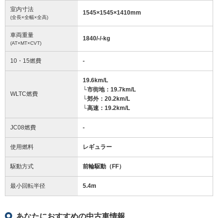
室内寸法
1545
×
1545
×
1410
mm
(全長×全幅×全高)
車両重量
1840/-/-
kg
(AT×MT×CVT)
10・15燃費
-
19.6km/L
└市街地：19.7km/L
WLTC燃費
└郊外：20.2km/L
└高速：19.2km/L
JC08燃費
-
使用燃料
レギュラー
駆動方式
前輪駆動（FF）
最小回転半径
5.4
m
あなたにおすすめの中古車情報