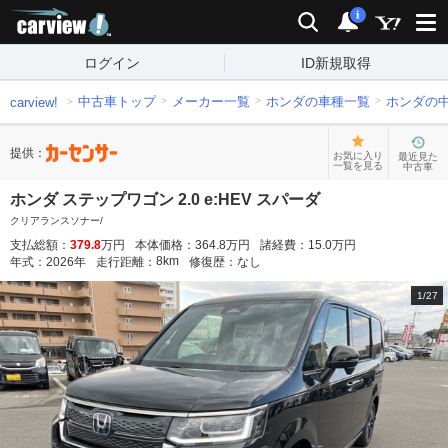
carview!
検索
通知
i
ログイン
ID新規取得
中古車トップ
メーカー一覧
ホンダの車種一覧
ホンダの
carview!
提供：
お気に入り
最近見た
一覧を見る
中古車
ホンダ ステップワゴン 2.0 e:HEV スパーダ
クリアランスソナー/
支払総額：
379.8
万円
本体価格：
364.8
万円
諸経費：
15.0
万円
8
km
年式：
2026
年
走行距離：
修復歴：
なし
1
/
27