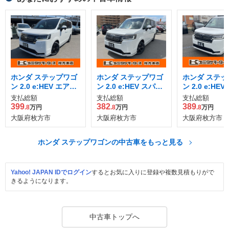
ホンダ ステップワゴ
ホンダ ステップワゴ
ホンダ ステッ
ン 2.0 e:HEV エアー
ン 2.0 e:HEV スパー
ン 2.0 e:HE
EX
ダ
ダ
支払総額
支払総額
支払総額
399
382
389
.8
万円
.8
万円
.8
万円
大阪府枚方市
大阪府枚方市
大阪府枚方市
ホンダ ステップワゴンの中古車をもっと見る
Yahoo! JAPAN IDでログイン
するとお気に入りに登録や複数見積もりがで
きるようになります。
中古車トップへ