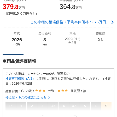
379
364
.8
.8
万円
万円
（諸経費15 .0 万円含む）
この車種の相場価格（平均本体価格：375万円）
年式
走行距離
車検
修復歴
2026
8
2029(R11)
なし
年2月
(R8)
km
車両品質評価情報
この中古車は、カーセンサーnetが、第三者の
検査専門機関（AIS）
に依頼し、車両を客観的に評価したものです。（検査
日：2026年6月2日）
S
内装：
外装：
修復歴：無
総合評価：
修復歴・キズの確認はこちら
R
1
2
3
3.5
4
4.5
5
6
S
S
総合評価：