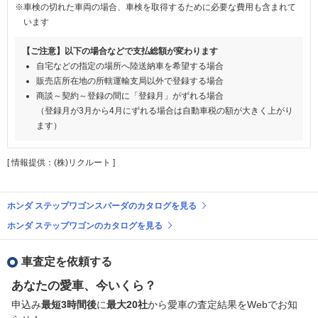
※車検の切れた車両の場合、車検を取得するために必要な費用も含まれて
います
【ご注意】以下の場合などで支払総額が変わります
自宅などの指定の場所へ陸送納車を希望する場合
販売店所在地の所轄運輸支局以外で登録する場合
商談～契約～登録の間に「登録月」がずれる場合
（登録月が3月から4月にずれる場合は自動車税の額が大きく上がり
ます）
[ 情報提供：(株)リクルート ]
ホンダ ステップワゴンスパーダのカタログを見る
ホンダ ステップワゴンのカタログを見る
車査定を依頼する
あなたの愛車、今いくら？
申込み
最短3時間後
に
最大20社
から愛車の査定結果をWebでお知