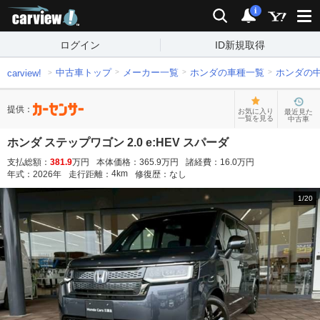
carview!
検索
通知
i
ログイン
ID新規取得
中古車トップ
メーカー一覧
ホンダの車種一覧
ホンダの
carview!
提供：
お気に入り
最近見た
一覧を見る
中古車
ホンダ ステップワゴン 2.0 e:HEV スパーダ
支払総額：
381.9
万円
本体価格：
365.9
万円
諸経費：
16.0
万円
4
km
年式：
2026
年
走行距離：
修復歴：
なし
1
/
20