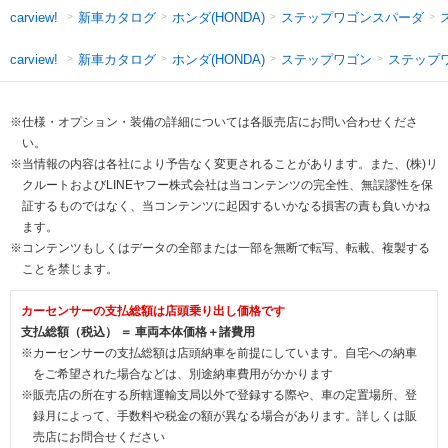
新車カタログ
ホンダ(HONDA)
ステップワゴンスパーダ
carview!
新車カタログ
ホンダ(HONDA)
ステップワゴン
ステップ
carview!
※仕様・オプション・装備の詳細については各販売店にお問い合わせくださ
い。
※当情報の内容は各社により予告なく変更されることがあります。また、(株)リ
クルートおよびLINEヤフー株式会社は当コンテンツの完全性、無誤謬性を保
証するものではなく、当コンテンツに起因するいかなる損害の責も負いかね
ます。
※コンテンツもしくはデータの全部または一部を無断で転写、転載、複製する
ことを禁じます。
カーセンサーの支払総額は店頭乗り出し価格です
支払総額（税込） ＝ 車両本体価格＋諸費用
※カーセンサーの支払総額は店頭納車を前提にしています。自宅への納車
をご希望された場合などは、別途納車費用がかかります
※販売店の所在する所轄運輸支局以外で登録する際や、車の定置場所、登
録月によって、手数料や税金の額が異なる場合があります。詳しくは販
売店にお問合せください