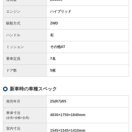
エンジン
ハイブリッド
駆動方式
2WD
ハンドル
右
ミッション
その他AT
乗車定員
7名
ドア数
5枚
新車時の車種スペック
発売年月
25(R7)/05
車体寸法
4830
×
1750
×
1840
mm
(全長×全幅×全高)
室内寸法
1545
×
1545
×
1410
mm