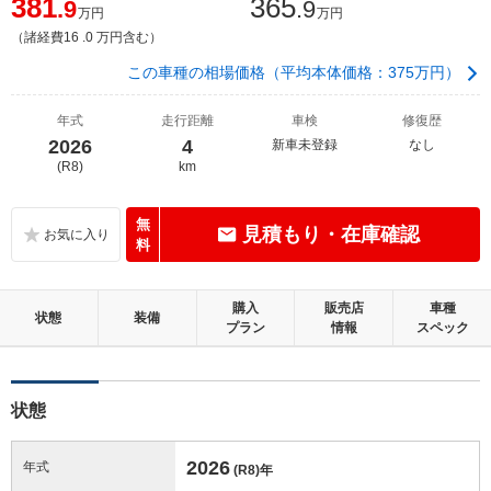
381
365
.9
.9
万円
万円
（諸経費16 .0 万円含む）
この車種の相場価格（平均本体価格：375万円）
年式
走行距離
車検
修復歴
2026
4
新車未登録
なし
(R8)
km
無
見積もり・在庫確認
料
購入
販売店
車種
状態
装備
プラン
情報
スペック
状態
2026
年式
(R8)
年