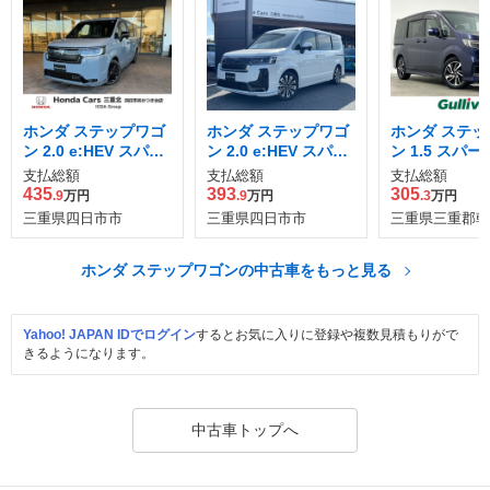
ホンダ ステップワゴ
ホンダ ステップワゴ
ホンダ ステッ
ン 2.0 e:HEV スパー
ン 2.0 e:HEV スパー
ン 1.5 スパー
ダ プレミアムライン
ダ プレミアムライン
ルスピリット 
支払総額
支払総額
支払総額
ブラック エディショ
センシング
435
393
305
.9
万円
.9
万円
.3
万円
ン
三重県四日市市
三重県四日市市
三重県三重郡朝
ホンダ ステップワゴンの中古車をもっと見る
Yahoo! JAPAN IDでログイン
するとお気に入りに登録や複数見積もりがで
きるようになります。
中古車トップへ