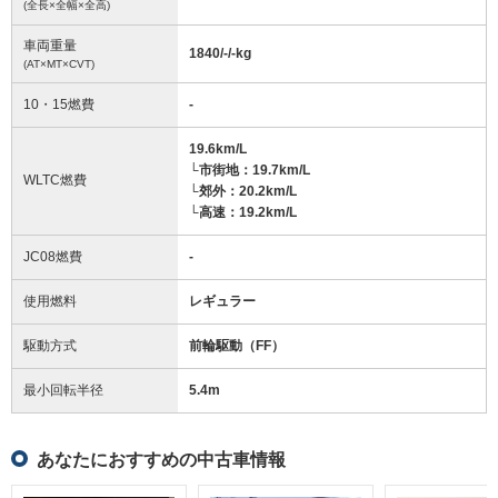
(全長×全幅×全高)
車両重量
1840/-/-
kg
(AT×MT×CVT)
10・15燃費
-
19.6km/L
└市街地：19.7km/L
WLTC燃費
└郊外：20.2km/L
└高速：19.2km/L
JC08燃費
-
使用燃料
レギュラー
駆動方式
前輪駆動（FF）
最小回転半径
5.4
m
あなたにおすすめの中古車情報