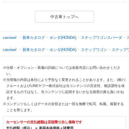
中古車トップへ
新車カタログ
ホンダ(HONDA)
ステップワゴンスパーダ
carview!
新車カタログ
ホンダ(HONDA)
ステップワゴン
ステップ
carview!
※仕様・オプション・装備の詳細については各販売店にお問い合わせくださ
い。
※当情報の内容は各社により予告なく変更されることがあります。また、(株)リ
クルートおよびLINEヤフー株式会社は当コンテンツの完全性、無誤謬性を保
証するものではなく、当コンテンツに起因するいかなる損害の責も負いかね
ます。
※コンテンツもしくはデータの全部または一部を無断で転写、転載、複製する
ことを禁じます。
カーセンサーの支払総額は店頭乗り出し価格です
支払総額（税込） ＝ 車両本体価格＋諸費用