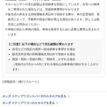
※カーセンサーの支払総額は店頭納車を前提にしています。自宅への納車
をご希望された場合などは、別途納車費用がかかります
※販売店の所在する所轄運輸支局以外で登録する際や、車の定置場所、登
録月によって、手数料や税金の額が異なる場合があります。詳しくは販
売店にお問合せください
※車検の切れた車両の場合、車検を取得するために必要な費用も含まれて
います
【ご注意】以下の場合などで支払総額が変わります
自宅などの指定の場所へ陸送納車を希望する場合
販売店所在地の所轄運輸支局以外で登録する場合
商談～契約～登録の間に「登録月」がずれる場合
（登録月が3月から4月にずれる場合は自動車税の額が大きく上がり
ます）
[ 情報提供：(株)リクルート ]
ホンダ ステップワゴンスパーダのカタログを見る
ホンダ ステップワゴンのカタログを見る