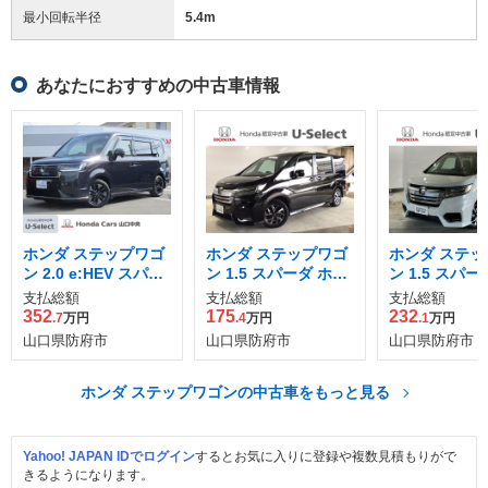
最小回転半径
5.4
m
あなたにおすすめの中古車情報
ホンダ ステップワゴ
ホンダ ステップワゴ
ホンダ ステッ
ン 2.0 e:HEV スパー
ン 1.5 スパーダ ホン
ン 1.5 スパー
ダ
ダ センシング
ダ センシング
支払総額
支払総額
支払総額
352
175
232
.7
万円
.4
万円
.1
万円
山口県防府市
山口県防府市
山口県防府市
ホンダ ステップワゴンの中古車をもっと見る
Yahoo! JAPAN IDでログイン
するとお気に入りに登録や複数見積もりがで
きるようになります。