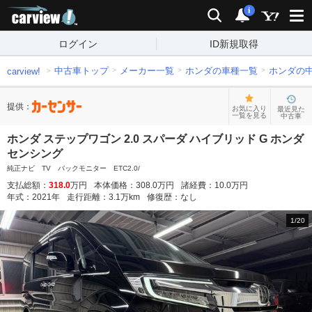
carview!
検索
通知
i
ログイン
ID新規取得
中古車トップ
メーカー一覧
ホンダの車種一覧
ホンダの
carview!
提供：
お気に入り
最近見た
一覧を見る
中古車
ホンダ ステップワゴン 2.0 スパーダ ハイブリッド G ホンダ
センシング
純正ナビ TV バックモニター ETC2.0/
支払総額：
318.0
万円
本体価格：
308.0
万円
諸経費：
10.0
万円
年式：
2021
年
走行距離：
3.1
万km
修復歴：
なし
1
/
20