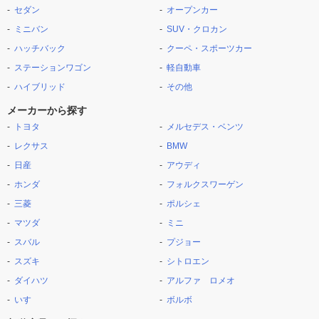
セダン
オープンカー
ミニバン
SUV・クロカン
ハッチバック
クーペ・スポーツカー
ステーションワゴン
軽自動車
ハイブリッド
その他
メーカーから探す
トヨタ
メルセデス・ベンツ
レクサス
BMW
日産
アウディ
ホンダ
フォルクスワーゲン
三菱
ポルシェ
マツダ
ミニ
スバル
プジョー
スズキ
シトロエン
ダイハツ
アルファ ロメオ
いすゞ
ボルボ