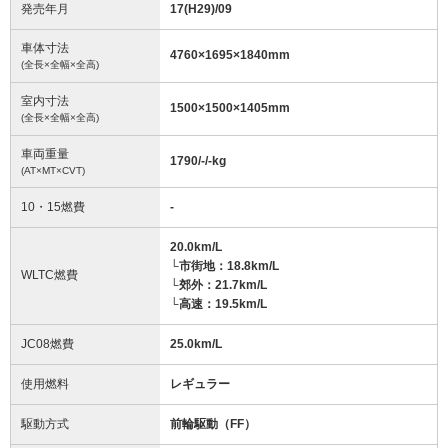
発売年月
17(H29)/09
車体寸法
4760
×
1695
×
1840
mm
(全長×全幅×全高)
室内寸法
1500
×
1500
×
1405
mm
(全長×全幅×全高)
車両重量
1790/-/-
kg
(AT×MT×CVT)
10・15燃費
-
20.0km/L
└市街地：18.8km/L
WLTC燃費
└郊外：21.7km/L
└高速：19.5km/L
JC08燃費
25.0km/L
使用燃料
レギュラー
駆動方式
前輪駆動（FF）