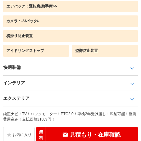
エアバック：運転席/助手席/-/-
カメラ：-/-/バック/-
横滑り防止装置
アイドリングストップ
盗難防止装置
快適装備
インテリア
エクステリア
純正ナビ！TV！バックモニター！ETC2.0！車検2年受け渡し！即納可能！整備
費用込み！支払総額318万円！
無
見積もり・在庫確認
料