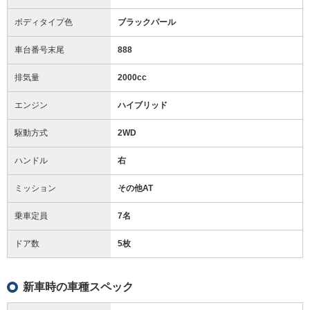
ボディタイプ色
ブラックパール
車台番号末尾
888
排気量
2000cc
エンジン
ハイブリッド
駆動方式
2WD
ハンドル
右
ミッション
その他AT
乗車定員
7名
ドア数
5枚
新車時の車種スペック