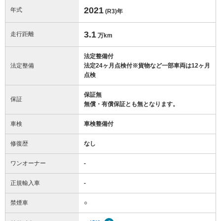
2021
年式
(R3)
年
3.1
走行距離
万km
法定整備付
法定整備
法定24ヶ月点検付※貨物など一部車両は12ヶ月
点検
保証無
保証
無償・有償保証とも無となります。
車検
車検整備付
修復歴
なし
ワンオーナー
-
正規輸入車
-
禁煙車
○