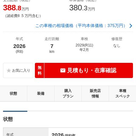
388
380
.8
.3
万円
万円
（諸経費8 .5 万円含む）
この車種の相場価格（平均本体価格：375万円）
年式
走行距離
車検
修復歴
2026
7
2029(R11)
なし
年2月
(R8)
km
無
見積もり・在庫確認
料
購入
販売店
車種
状態
装備
プラン
情報
スペック
状態
2026
年式
(R8)
年