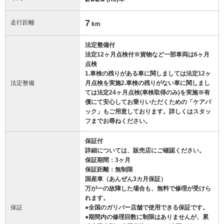
7
走行距離
km
法定整備付
法定12ヶ月点検付※貨物など一部車両は6ヶ月
点検
1.車検の残りがある車に関しましては法定12ヶ
法定整備
月点検を実施2.車検の残りがない車に関しまし
ては法定24ヶ月点検(車検取得のみ)を実施※有
償にて安心してお乗りいただくための「ケアパ
ック」もご用意しております。詳しくはスタッ
フまでお尋ねください。
保証付
詳細については、販売店にご確認ください。
保証期間：3ヶ月
保証距離：無制限
国産車（あんぜん3カ月保証）
万が一の故障した場合も、無料で修理が受けら
れます。
保証
●全国のガリバー店舗で使用できる保証です。
●期間内の修理回数に制限はありませんが、累