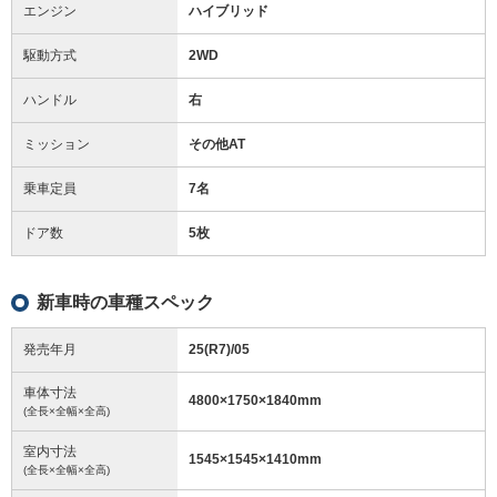
エンジン
ハイブリッド
駆動方式
2WD
ハンドル
右
ミッション
その他AT
乗車定員
7名
ドア数
5枚
新車時の車種スペック
発売年月
25(R7)/05
車体寸法
4800
×
1750
×
1840
mm
(全長×全幅×全高)
室内寸法
1545
×
1545
×
1410
mm
(全長×全幅×全高)