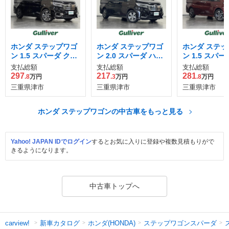
ホンダ ステップワゴ
ホンダ ステップワゴ
ホンダ ステッ
ン 1.5 スパーダ クー
ン 2.0 スパーダ ハイ
ン 1.5 スパー
ルスピリット ホンダ
ブリッド G ホンダセ
ルスピリット 
支払総額
支払総額
支払総額
センシング
ンシング
センシング
297
217
281
.8
万円
.3
万円
.8
万円
三重県津市
三重県津市
三重県津市
ホンダ ステップワゴンの中古車をもっと見る
Yahoo! JAPAN IDでログイン
するとお気に入りに登録や複数見積もりがで
きるようになります。
中古車トップへ
新車カタログ
ホンダ(HONDA)
ステップワゴンスパーダ
carview!