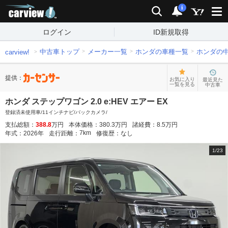
carview!
検索
通知
i
ログイン
ID新規取得
中古車トップ
メーカー一覧
ホンダの車種一覧
ホンダの
carview!
提供：
お気に入り
最近見た
一覧を見る
中古車
ホンダ ステップワゴン 2.0 e:HEV エアー EX
登録済未使用車/11インチナビ/バックカメラ/
支払総額：
388.8
万円
本体価格：
380.3
万円
諸経費：
8.5
万円
7
km
年式：
2026
年
走行距離：
修復歴：
なし
1
/
23