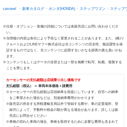
新車カタログ
ホンダ(HONDA)
ステップワゴン
ステップ
carview!
※仕様・オプション・装備の詳細については各販売店にお問い合わせくださ
い。
※当情報の内容は各社により予告なく変更されることがあります。また、(株)リ
クルートおよびLINEヤフー株式会社は当コンテンツの完全性、無誤謬性を保
証するものではなく、当コンテンツに起因するいかなる損害の責も負いかね
ます。
※コンテンツもしくはデータの全部または一部を無断で転写、転載、複製する
ことを禁じます。
カーセンサーの支払総額は店頭乗り出し価格です
支払総額（税込） ＝ 車両本体価格＋諸費用
※カーセンサーの支払総額は店頭納車を前提にしています。自宅への納車
をご希望された場合などは、別途納車費用がかかります
※販売店の所在する所轄運輸支局以外で登録する際や、車の定置場所、登
録月によって、手数料や税金の額が異なる場合があります。詳しくは販
売店にお問合せください
※車検の切れた車両の場合、車検を取得するために必要な費用も含まれて