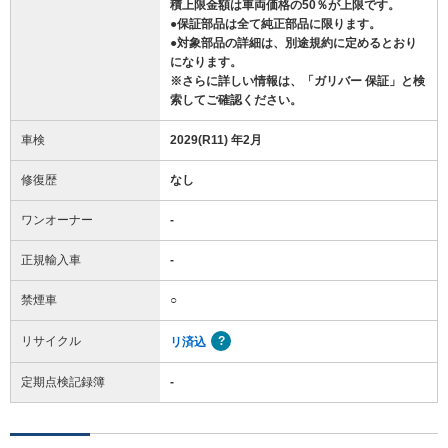
積上限金額は車両価格の50％が上限です。
●保証部品は全て純正部品に限ります。
●対象部品の詳細は、別途規約に定めるとおり
になります。
※さらに詳しい情報は、「ガリバー 保証」と検
索してご確認ください。
車検
2029(R11) 年2月
修復歴
なし
ワンオーナー
-
正規輸入車
-
禁煙車
○
リサイクル
リ済込
定期点検記録簿
-