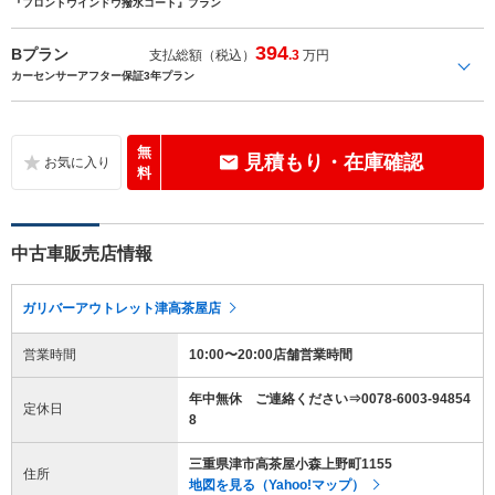
『フロントウインドウ撥水コート』プラン
394
Bプラン
支払総額（税込）
.3
万円
カーセンサーアフター保証3年プラン
無
見積もり・在庫確認
料
中古車販売店情報
ガリバーアウトレット津高茶屋店
営業時間
10:00〜20:00店舗営業時間
年中無休 ご連絡ください⇒0078-6003-94854
定休日
8
三重県津市高茶屋小森上野町1155
住所
地図を見る（Yahoo!マップ）