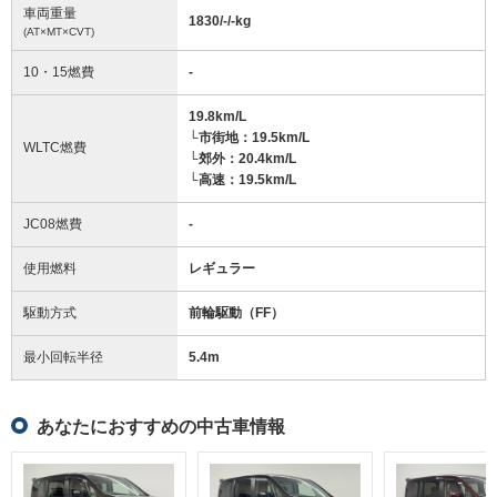
車両重量
1830/-/-
kg
(AT×MT×CVT)
10・15燃費
-
19.8km/L
└市街地：19.5km/L
WLTC燃費
└郊外：20.4km/L
└高速：19.5km/L
JC08燃費
-
使用燃料
レギュラー
駆動方式
前輪駆動（FF）
最小回転半径
5.4
m
あなたにおすすめの中古車情報