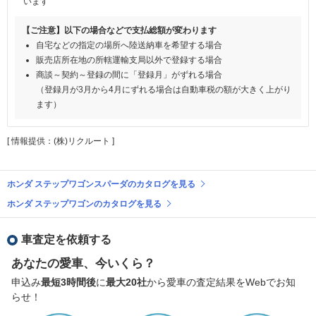
います
【ご注意】以下の場合などで支払総額が変わります
自宅などの指定の場所へ陸送納車を希望する場合
販売店所在地の所轄運輸支局以外で登録する場合
商談～契約～登録の間に「登録月」がずれる場合
（登録月が3月から4月にずれる場合は自動車税の額が大きく上がり
ます）
[ 情報提供：(株)リクルート ]
ホンダ ステップワゴンスパーダのカタログを見る
ホンダ ステップワゴンのカタログを見る
車査定を依頼する
あなたの愛車、今いくら？
申込み
最短3時間後
に
最大20社
から愛車の査定結果をWebでお知
らせ！