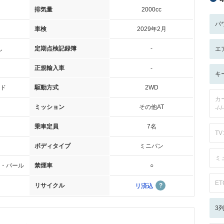
排気量
2000cc
パ
車検
2029年2月
し
定期点検記録簿
-
エ
正規輸入車
-
キ
ド
駆動方式
2WD
カ
ミッション
その他AT
-/-/-
乗車定員
7名
TV:
ボディタイプ
ミニバン
ミ
・パール
禁煙車
○
ET
リサイクル
リ済込
3