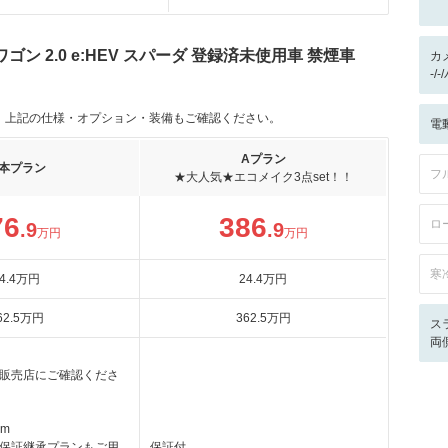
 2.0 e:HEV スパーダ 登録済未使用車 禁煙車
カ
-/
。上記の仕様・オプション・装備もご確認ください。
電
Aプラン
本プラン
フ
★大人気★エコメイク3点set！！
76
386
ロ
.9
.9
万円
万円
寒
4
.4
万円
24
.4
万円
62
.5
万円
362
.5
万円
ス
両
販売店にご確認くださ
km
保証継承プランもご用
保証付