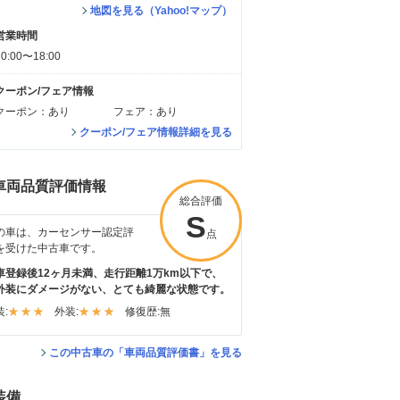
地図を見る（Yahoo!マップ）
営業時間
10:00〜18:00
クーポン/フェア情報
クーポン：あり
フェア：あり
クーポン/フェア情報詳細を見る
車両品質評価情報
総合評価
S
の車は、カーセンサー認定評
点
を受けた中古車です。
車登録後12ヶ月未満、走行距離1万km以下で、
外装にダメージがない、とても綺麗な状態です。
:
外装:
修復歴:
無
この中古車の「車両品質評価書」を見る
装備