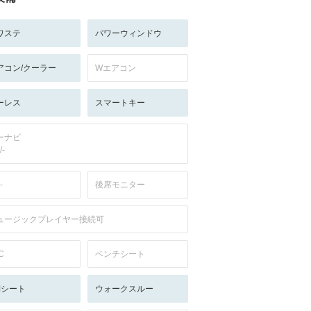
ワステ
パワーウィンドウ
アコン/クーラー
Wエアコン
ーレス
スマートキー
ーナビ
/-
-
後席モニター
ュージックプレイヤー接続可
C
ベンチシート
列シート
ウォークスルー