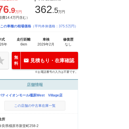
76
362
.9
.5
万円
万円
経費14.4万円含む）
この車種の相場価格
（平均本体価格：375.5万円）
年式
走行距離
車検
修復歴
026年
6km
2029年2月
なし
無
見積もり・在庫確認
料
※お電話番号の入力は不要です。
店舗情報
バティイオンモール橿原West Village店
この店舗の中古車在庫一覧
住所
奈良県橿原市新堂町258-2