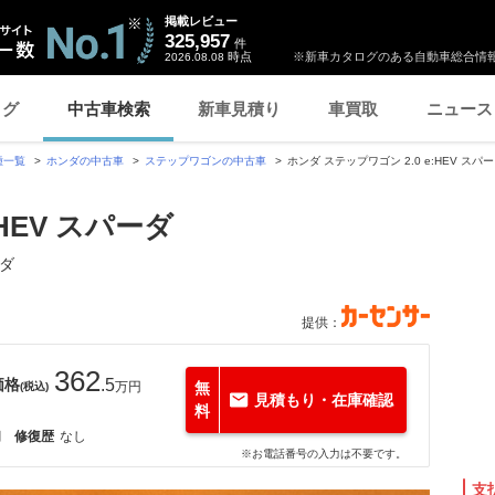
掲載レビュー
325,957
件
時点
※新車カタログのある自動車総合情報
2026.08.08
ログ
中古車検索
新車見積り
車買取
ニュース
種一覧
ホンダの中古車
ステップワゴンの中古車
ホンダ ステップワゴン 2.0 e:HEV スパー
:HEV スパーダ
アダ
提供：
362
価格
.5
万円
無
(税込)
見積もり・在庫確認
料
月
修復歴
なし
※お電話番号の入力は不要です。
支