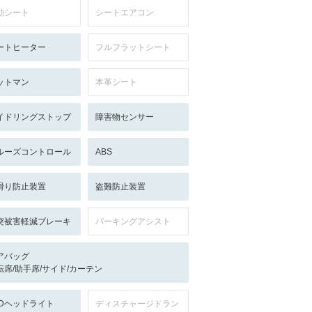
動シート
シートエアコン
ートヒーター
フルフラットシート
ットマン
本革シート
イドリングストップ
障害物センサー
ルーズコントロール
ABS
滑り防止装置
盗難防止装置
突被害軽減ブレーキ
パーキングアシスト
アバッグ
転席/助手席/サイド/カーテン
EDヘッドライト
ディスチャージドラン