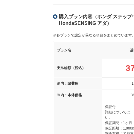
購入プラン内容（ホンダ ステップワゴン
HondaSENSING アダ）
※各プランで設定が異なる項目をまとめています
プラン名
基
3
支払総額（税込）
※内：諸費用
1
※内：本体価格
3
保証付
詳細については、
い。
保証期間：1ヶ月
保証距離：1,000
別途有償にて新車