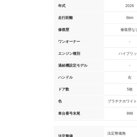
年式
2026
走行距離
6km
修復歴
修復歴な
ワンオーナー
-
エンジン種別
ハイブリッ
過給機設定モデル
-
ハンドル
右
ドア数
5枚
色
プラチナホワイト
車台番号末尾
998
法定整備無
法定整備