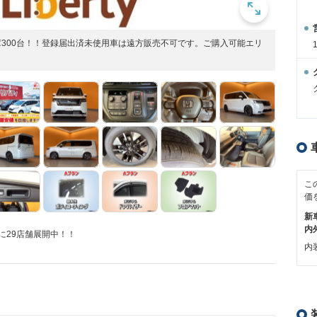
庫300台！！登録届出済未使用車は遠方販売不可です。ご購入可能エリ
こ
価
新
内
に29店舗展開中！！
内装