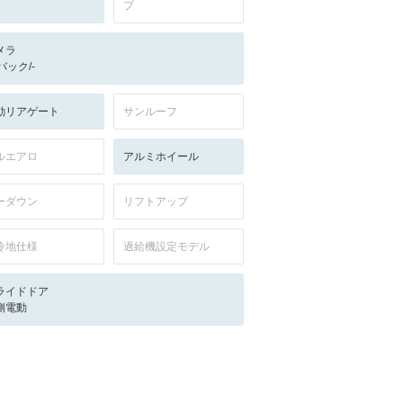
プ
メラ
-/バック/-
動リアゲート
サンルーフ
ルエアロ
アルミホイール
ーダウン
リフトアップ
冷地仕様
過給機設定モデル
ライドドア
側電動