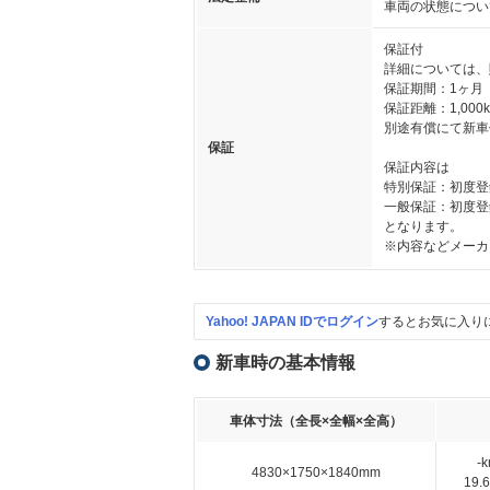
車両の状態につい
保証付
詳細については、
保証期間：1ヶ月
保証距離：1,000
別途有償にて新車
保証
保証内容は
特別保証：初度登録か
一般保証：初度登録か
となります。
※内容などメーカ
Yahoo! JAPAN IDでログイン
するとお気に入り
新車時の基本情報
車体寸法（全長×全幅×全高）
-
4830×1750×1840mm
19