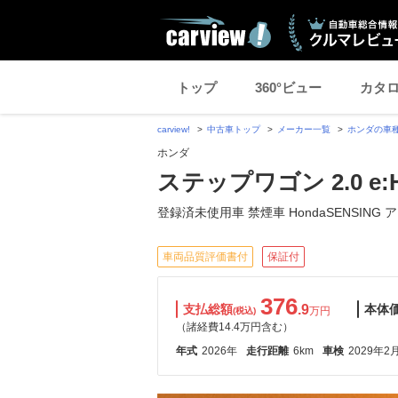
トップ
360°ビュー
カタ
carview!
中古車トップ
メーカー一覧
ホンダの車
ホンダ
ステップワゴン 2.0 e
登録済未使用車 禁煙車 HondaSENSING 
車両品質評価書付
保証付
376
支払総額
.9
本体
万円
(税込)
（諸経費14.4万円含む）
年式
2026年
走行距離
6km
車検
2029年2