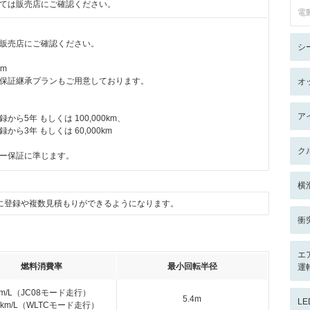
ては販売店にご確認ください。
電
販売店にご確認ください。
シ
km
保証継承プランもご用意しております。
オ
ア
ら5年 もしくは 100,000km、
ら3年 もしくは 60,000km
ク
ー保証に準じます。
横
に登録や複数見積もりができるようになります。
衝
エ
燃料消費率
最小回転半径
運
km/L（JC08モード走行）
5.4m
L
.6km/L（WLTCモード走行）