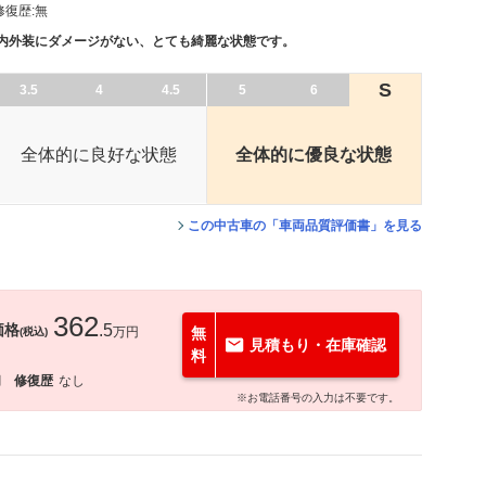
修復歴:
無
、内外装にダメージがない、とても綺麗な状態です。
S
3.5
4
4.5
5
6
全体的に良好な状態
全体的に優良な状態
この中古車の「車両品質評価書」を見る
362
価格
.5
万円
無
(税込)
見積もり・在庫確認
料
月
修復歴
なし
※お電話番号の入力は不要です。