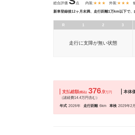
S
総合評価
点
内装:
外装:
新車登録後12ヶ月未満、走行距離1万km以下で
R
1
2
3
走行に支障が無い状態
376
支払総額
.9
本体
万円
(税込)
（諸経費14.4万円含む）
年式
2026年
走行距離
6km
車検
2029年2