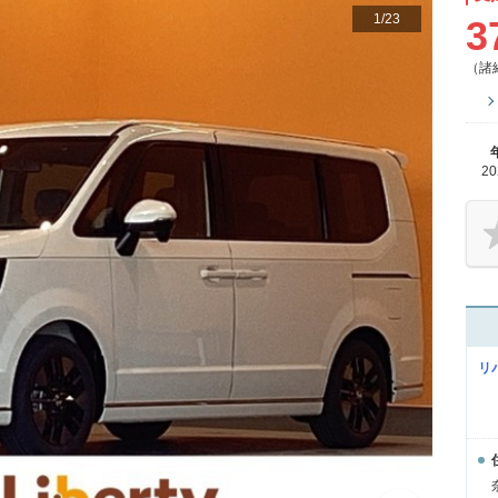
1
/
23
3
（諸
2
リ