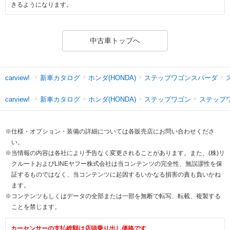
きるようになります。
中古車トップへ
新車カタログ
ホンダ(HONDA)
ステップワゴンスパーダ
carview!
新車カタログ
ホンダ(HONDA)
ステップワゴン
ステップ
carview!
※仕様・オプション・装備の詳細については各販売店にお問い合わせくださ
い。
※当情報の内容は各社により予告なく変更されることがあります。また、(株)リ
クルートおよびLINEヤフー株式会社は当コンテンツの完全性、無誤謬性を保
証するものではなく、当コンテンツに起因するいかなる損害の責も負いかね
ます。
※コンテンツもしくはデータの全部または一部を無断で転写、転載、複製する
ことを禁じます。
カーセンサーの支払総額は店頭乗り出し価格です