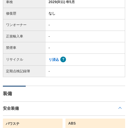
車検
2029(R11) 年5月
修復歴
なし
ワンオーナー
-
正規輸入車
-
禁煙車
-
リサイクル
リ済込
定期点検記録簿
-
装備
安全装備
ABS
パワステ