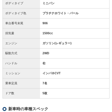
ボディタイプ
ミニバン
ボディタイプ色
プラチナホワイト・パール
車台番号末尾
906
排気量
1500cc
エンジン
ガソリン(レギュラー)
駆動方式
2WD
ハンドル
右
ミッション
インパネCVT
乗車定員
7名
ドア数
5枚
新車時の車種スペック