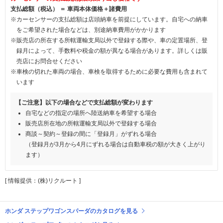
支払総額（税込） ＝ 車両本体価格＋諸費用
※カーセンサーの支払総額は店頭納車を前提にしています。自宅への納車
をご希望された場合などは、別途納車費用がかかります
※販売店の所在する所轄運輸支局以外で登録する際や、車の定置場所、登
録月によって、手数料や税金の額が異なる場合があります。詳しくは販
売店にお問合せください
※車検の切れた車両の場合、車検を取得するために必要な費用も含まれて
います
【ご注意】以下の場合などで支払総額が変わります
自宅などの指定の場所へ陸送納車を希望する場合
販売店所在地の所轄運輸支局以外で登録する場合
商談～契約～登録の間に「登録月」がずれる場合
（登録月が3月から4月にずれる場合は自動車税の額が大きく上がり
ます）
[ 情報提供：(株)リクルート ]
ホンダ ステップワゴンスパーダのカタログを見る