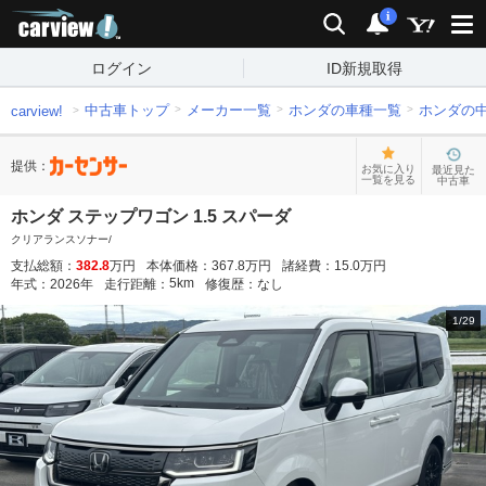
carview!
検索
通知
i
ログイン
ID新規取得
中古車トップ
メーカー一覧
ホンダの車種一覧
ホンダの
carview!
提供：
お気に入り
最近見た
一覧を見る
中古車
ホンダ ステップワゴン 1.5 スパーダ
クリアランスソナー/
支払総額：
382.8
万円
本体価格：
367.8
万円
諸経費：
15.0
万円
5
km
年式：
2026
年
走行距離：
修復歴：
なし
1
/
29