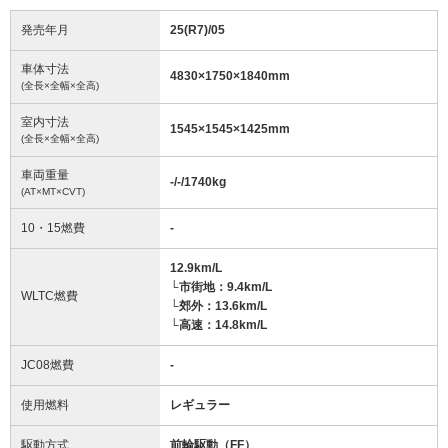
発売年月
25(R7)/05
車体寸法
4830
×
1750
×
1840
mm
(全長×全幅×全高)
室内寸法
1545
×
1545
×
1425
mm
(全長×全幅×全高)
車両重量
-/-/1740
kg
(AT×MT×CVT)
10・15燃費
-
12.9km/L
└市街地：9.4km/L
WLTC燃費
└郊外：13.6km/L
└高速：14.8km/L
JC08燃費
-
使用燃料
レギュラー
駆動方式
前輪駆動（FF）