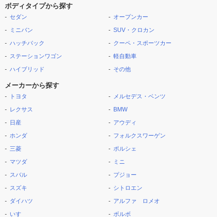
ボディタイプから探す
セダン
オープンカー
ミニバン
SUV・クロカン
ハッチバック
クーペ・スポーツカー
ステーションワゴン
軽自動車
ハイブリッド
その他
メーカーから探す
トヨタ
メルセデス・ベンツ
レクサス
BMW
日産
アウディ
ホンダ
フォルクスワーゲン
三菱
ポルシェ
マツダ
ミニ
スバル
プジョー
スズキ
シトロエン
ダイハツ
アルファ ロメオ
いすゞ
ボルボ