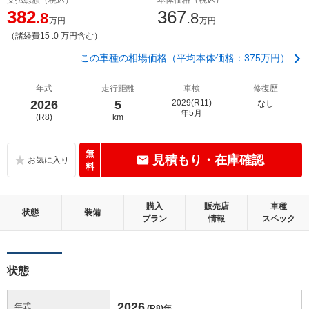
382
367
.8
.8
万円
万円
（諸経費15 .0 万円含む）
この車種の相場価格（平均本体価格：375万円）
年式
走行距離
車検
修復歴
2026
5
2029(R11)
なし
年5月
(R8)
km
無
見積もり・在庫確認
料
購入
販売店
車種
状態
装備
プラン
情報
スペック
状態
2026
年式
(R8)
年