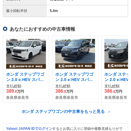
最小回転半径
5.4
m
あなたにおすすめの中古車情報
ホンダ ステップワゴ
ホンダ ステップワゴ
ホンダ ステッ
ン 2.0 e:HEV スパー
ン 2.0 e:HEV スパー
ン 2.0 e:HE
ダ
ダ
ダ
支払総額
支払総額
支払総額
389
386
386
.8
万円
.8
万円
.8
万円
奈良県奈良市
奈良県奈良市
奈良県奈良市
ホンダ ステップワゴンの中古車をもっと見る
Yahoo! JAPAN IDでログイン
するとお気に入りに登録や複数見積もりがで