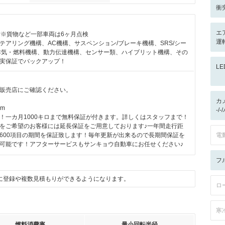
衝
エ
付※貨物など一部車両は6ヶ月点検
運転
テアリング機構、AC機構、サスペンション/ブレーキ機構、SRS/シー
排気・燃料機構、動力伝達機構、センサー類、ハイブリット機構、その
実保証でバックアップ！
L
販売店にご確認ください。
カ
km
-/
！一カ月1000キロまで無料保証が付きます。詳しくはスタッフまで！
をご希望のお客様には延長保証をご用意しております♪一年間走行距
600項目の期間を保証致します！毎年更新が出来るので長期間保証を
電
可能です！アフターサービスもサンキョウ自動車にお任せください♪
フ
に登録や複数見積もりができるようになります。
ロ
寒
燃料消費率
最小回転半径