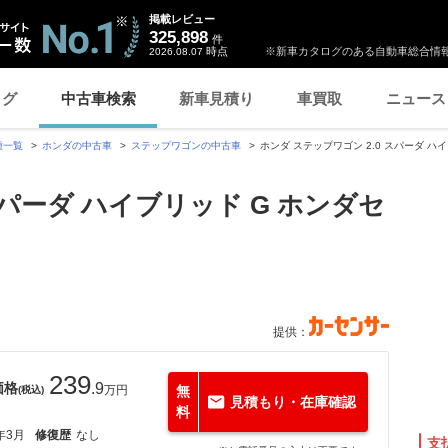
掲載レビュー
325,898
件
時点
※新車カタログのある自動車総合情報
2026.08.07
ログ
中古車検索
新車見積り
車買取
ニュース
種一覧
ホンダの中古車
ステップワゴンの中古車
ホンダ ステップワゴン 2.0 スパーダ ハ
スパーダ ハイブリッド G ホンダセ
提供：
239
価格
.9
万円
無
(税込)
見積もり・在庫確認
料
年3月
修復歴
なし
支