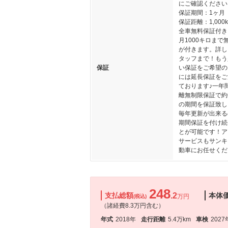
にご確認ください
保証期間：1ヶ月
保証距離：1,000
全車無料保証付き
月1000キロまで
が付きます。詳し
タッフまで！もう
保証
い保証をご希望の
には延長保証をご
ております♪一年
離無制限保証で約
の期間を保証致し
毎年更新が出来る
期間保証を付け続
とが可能です！ア
サービスもサンキ
動車にお任せくだ
248
支払総額
.2
本体
万円
(税込)
（諸経費8.3万円含む）
年式
2018年
走行距離
5.4万km
車検
2027