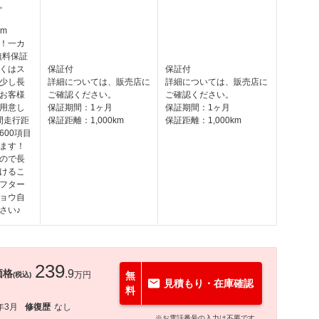
。
km
！一カ
無料保証
くはス
保証付
保証付
少し長
詳細については、販売店に
詳細については、販売店に
お客様
ご確認ください。
ご確認ください。
用意し
保証期間：1ヶ月
保証期間：1ヶ月
間走行距
保証距離：1,000km
保証距離：1,000km
600項目
ます！
ので長
けるこ
フター
ョウ自
さい♪
239
価格
.9
万円
無
(税込)
見積もり・在庫確認
料
年3月
修復歴
なし
※お電話番号の入力は不要です。