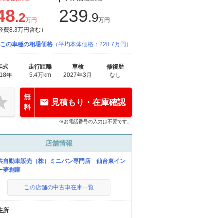
48
239
.2
.9
万円
万円
経費8.3万円含む）
この車種の相場価格
（平均本体価格：228.7万円）
年式
走行距離
車検
修復歴
018年
5.4万km
2027年3月
なし
無
見積もり・在庫確認
料
※お電話番号の入力は不要です。
店舗情報
共自動車販売（株）ミニバン専門店 仙台東イン
ー夢創庫
この店舗の中古車在庫一覧
住所