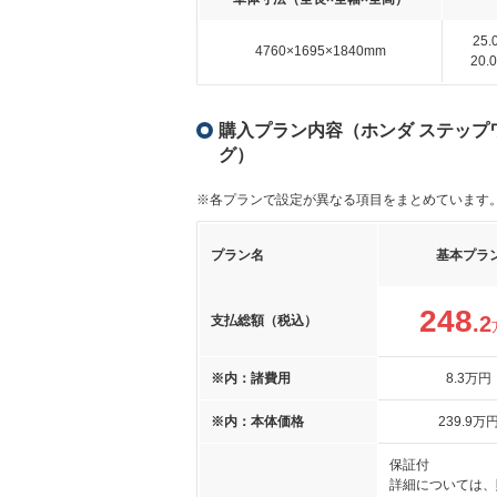
25
4760×1695×1840mm
20
購入プラン内容（ホンダ ステップワゴ
グ）
※各プランで設定が異なる項目をまとめています
プラン名
基本プラ
248
.2
支払総額（税込）
※内：諸費用
8
.3
万円
※内：本体価格
239
.9
万
保証付
詳細については、