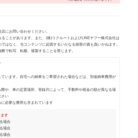
売店にお問い合わせください。
ることがあります。また、(株)リクルートおよびLINEヤフー株式会社は
のではなく、当コンテンツに起因するいかなる損害の責も負いかねます。
無断で転写、転載、複製することを禁じます。
す
しています。自宅への納車をご希望された場合などは、別途納車費用が
る際や、車の定置場所、登録月によって、手数料や税金の額が異なる場
ださい
めに必要な費用も含まれています
ります
る場合
る場合
る場合