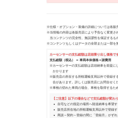
※仕様・オプション・装備の詳細については各販
※当情報の内容は各販売店により予告なく変更され
当コンテンツの完全性、無誤謬性を保証するも
※コンテンツもしくはデータの全部または一部を
カーセンサーの支払総額は店頭乗り出し価格で
支払総額（税込） ＝ 車両本体価格＋諸費用
※カーセンサーの支払総額は店頭納車を前提に
かかります
※販売店の所在する所轄運輸支局以外で登録す
合があります。詳しくは販売店にお問合せく
※車検の切れた車両の場合、車検を取得するた
【ご注意】以下の場合などで支払総額が変わ
自宅などの指定の場所へ陸送納車を希望す
販売店所在地の所轄運輸支局以外で登録す
商談～契約～登録の間に「登録月」がずれ