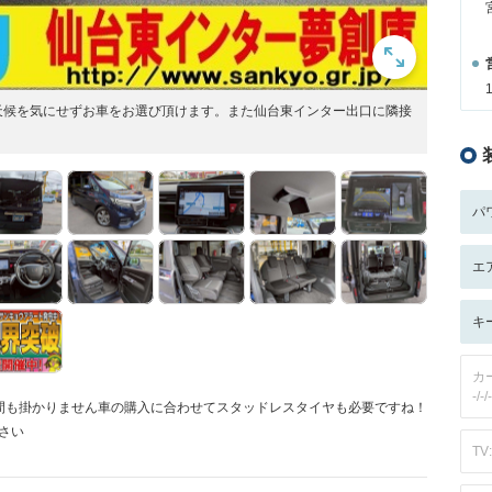
天候を気にせずお車をお選び頂けます。また仙台東インター出口に隣接
パ
エ
キ
カ
-/-/-
間も掛かりません車の購入に合わせてスタッドレスタイヤも必要ですね！
さい
TV: