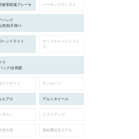
突被害軽減ブレーキ
パーキングアシスト
アバッグ
席/助手席/-/-
EDヘッドライト
ディスチャージドラン
プ
メラ
-/バック/全周囲
動リアゲート
サンルーフ
ルエアロ
アルミホイール
ーダウン
リフトアップ
冷地仕様
過給機設定モデル