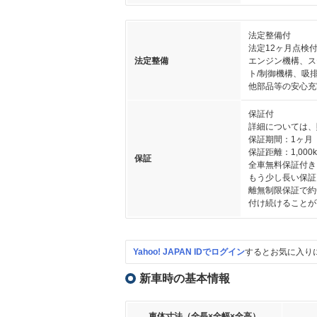
法定整備付
法定12ヶ月点検
法定整備
エンジン機構、ス
ト/制御機構、吸
他部品等の安心充
保証付
詳細については、
保証期間：1ヶ月
保証距離：1,000
保証
全車無料保証付き
もう少し長い保証
離無制限保証で約
付け続けることが
Yahoo! JAPAN IDでログイン
するとお気に入り
新車時の基本情報
車体寸法（全長×全幅×全高）