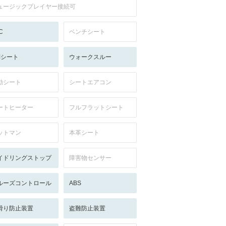
ュージックプレイヤー接続可
C
ベンチシート
列シート
ウォークスルー
動シート
シートエアコン
ートヒーター
フルフラットシート
ットマン
本革シート
イドリングストップ
障害物センサー
ルーズコントロール
ABS
滑り防止装置
盗難防止装置