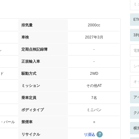
ミ
ET
排気量
2000cc
3
車検
2027年3月
し
定期点検記録簿
-
電
正規輸入車
-
シ
ド
駆動方式
2WD
オ
ミッション
その他AT
ア
乗車定員
7名
ボディタイプ
ミニバン
ク
・パール
禁煙車
○
横
リサイクル
リ済込