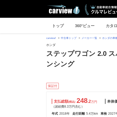
トップ
360°ビュー
カタ
carview!
中古車トップ
メーカー一覧
ホンダの車
ホンダ
ステップワゴン 2.0 
ンシング
保証付
248
支払総額
.2
本体
万円
(税込)
（諸経費8.3万円含む）
年式
2018年
走行距離
5.4万km
車検
2027