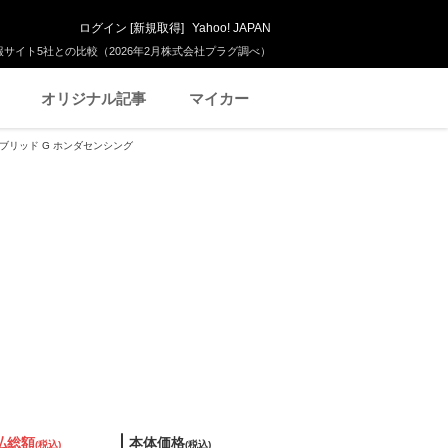
ログイン
[
新規取得
]
Yahoo! JAPAN
サイト5社との比較（2026年2月株式会社プラグ調べ）
オリジナル記事
マイカー
イブリッド G ホンダセンシング
払総額
本体価格
(税込)
(税込)