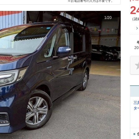
※お電話番号の入力は不要です。
2
1
/
20
（諸
2
三
タ