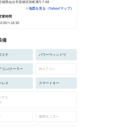
宮城県仙台市若林区卸町東5-7-68
地図を見る（Yahoo!マップ）
営業時間
10:00〜18:30
装備
ワステ
パワーウィンドウ
アコン/クーラー
Wエアコン
ーレス
スマートキー
ーナビ
/-
-
後席モニター