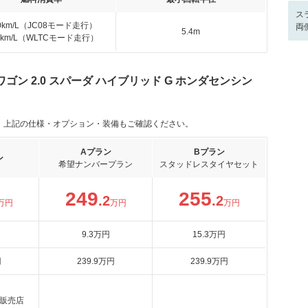
ス
.0km/L（JC08モード走行）
両
5.4m
.0km/L（WLTCモード走行）
ン 2.0 スパーダ ハイブリッド G ホンダセンシン
。上記の仕様・オプション・装備もご確認ください。
Aプラン
Bプラン
ン
希望ナンバープラン
スタッドレスタイヤセット
249
255
.2
.2
万円
万円
万円
9
.3
万円
15
.3
万円
円
239
.9
万円
239
.9
万円
販売店