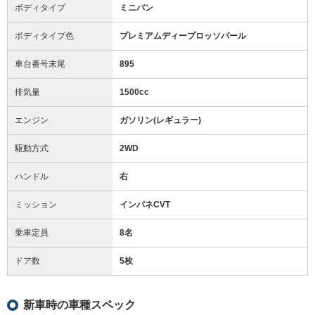
ボディタイプ
ミニバン
ボディタイプ色
プレミアムディープロッソパール
車台番号末尾
895
排気量
1500cc
エンジン
ガソリン(レギュラー)
駆動方式
2WD
ハンドル
右
ミッション
インパネCVT
乗車定員
8名
ドア数
5枚
新車時の車種スペック