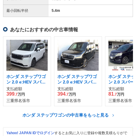
最小回転半径
5.4
m
あなたにおすすめの中古車情報
ホンダ ステップワゴ
ホンダ ステップワゴ
ホンダ ステッ
ン 2.0 e:HEV スパー
ン 2.0 e:HEV スパー
ン 2.0 スパー
ダ プレミアムライン
ダ プレミアムライン
ールスピリッ
支払総額
支払総額
支払総額
399
394
81
.7
万円
.7
万円
.7
万円
三重県名張市
三重県名張市
三重県名張市
ホンダ ステップワゴンの中古車をもっと見る
Yahoo! JAPAN IDでログイン
するとお気に入りに登録や複数見積もりがで