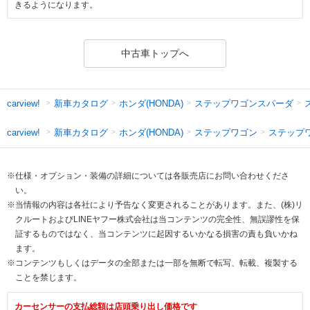
きるようになります。
中古車トップへ
新車カタログ
ホンダ(HONDA)
ステップワゴンスパーダ
carview!
新車カタログ
ホンダ(HONDA)
ステップワゴン
ステップ
carview!
※仕様・オプション・装備の詳細については各販売店にお問い合わせくださ
い。
※当情報の内容は各社により予告なく変更されることがあります。また、(株)リ
クルートおよびLINEヤフー株式会社は当コンテンツの完全性、無誤謬性を保
証するものではなく、当コンテンツに起因するいかなる損害の責も負いかね
ます。
※コンテンツもしくはデータの全部または一部を無断で転写、転載、複製する
ことを禁じます。
カーセンサーの支払総額は店頭乗り出し価格です