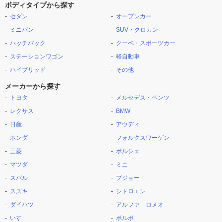
ボディタイプから探す
セダン
オープンカー
ミニバン
SUV・クロカン
ハッチバック
クーペ・スポーツカー
ステーションワゴン
軽自動車
ハイブリッド
その他
メーカーから探す
トヨタ
メルセデス・ベンツ
レクサス
BMW
日産
アウディ
ホンダ
フォルクスワーゲン
三菱
ポルシェ
マツダ
ミニ
スバル
プジョー
スズキ
シトロエン
ダイハツ
アルファ ロメオ
いすゞ
ボルボ