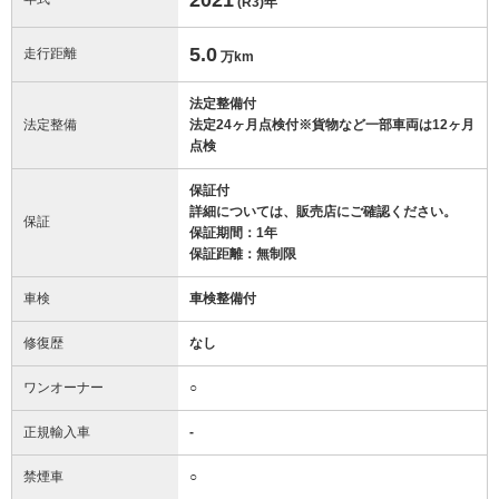
(R3)
年
5.0
走行距離
万km
法定整備付
法定整備
法定24ヶ月点検付※貨物など一部車両は12ヶ月
点検
保証付
詳細については、販売店にご確認ください。
保証
保証期間：1年
保証距離：無制限
車検
車検整備付
修復歴
なし
ワンオーナー
○
正規輸入車
-
禁煙車
○