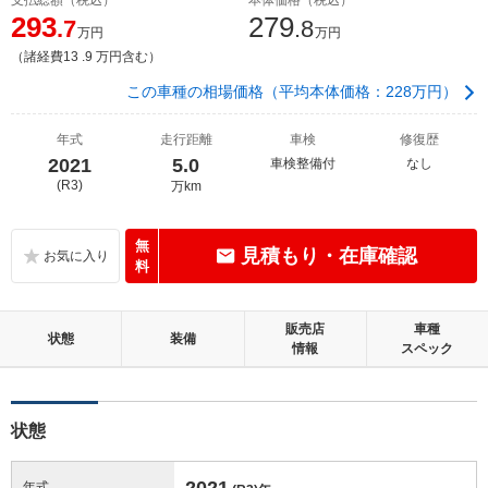
293
279
.7
.8
万円
万円
（諸経費13 .9 万円含む）
この車種の相場価格（平均本体価格：228万円）
年式
走行距離
車検
修復歴
2021
5.0
車検整備付
なし
(R3)
万km
無
見積もり・在庫確認
料
販売店
車種
状態
装備
情報
スペック
状態
2021
年式