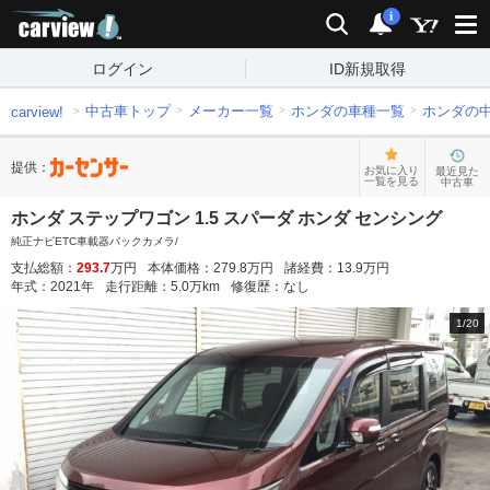
carview!
検索
通知
i
ログイン
ID新規取得
中古車トップ
メーカー一覧
ホンダの車種一覧
ホンダの
carview!
提供：
お気に入り
最近見た
一覧を見る
中古車
ホンダ ステップワゴン 1.5 スパーダ ホンダ センシング
純正ナビETC車載器バックカメラ/
支払総額：
293.7
万円
本体価格：
279.8
万円
諸経費：
13.9
万円
年式：
2021
年
走行距離：
5.0
万km
修復歴：
なし
1
/
20