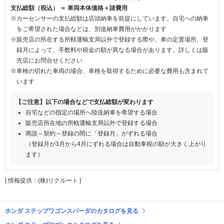
支払総額（税込） ＝ 車両本体価格＋諸費用
※カーセンサーの支払総額は店頭納車を前提にしています。自宅への納車
をご希望された場合などは、別途納車費用がかかります
※販売店の所在する所轄運輸支局以外で登録する際や、車の定置場所、登
録月によって、手数料や税金の額が異なる場合があります。詳しくは販
売店にお問合せください
※車検の切れた車両の場合、車検を取得するために必要な費用も含まれて
います
【ご注意】以下の場合などで支払総額が変わります
自宅などの指定の場所へ陸送納車を希望する場合
販売店所在地の所轄運輸支局以外で登録する場合
商談～契約～登録の間に「登録月」がずれる場合
（登録月が3月から4月にずれる場合は自動車税の額が大きく上がり
ます）
[ 情報提供：(株)リクルート ]
ホンダ ステップワゴンスパーダのカタログを見る