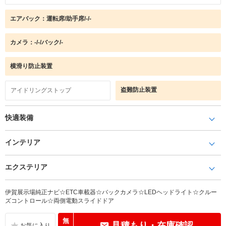
エアバック：運転席/助手席/-/-
カメラ：-/-/バック/-
横滑り防止装置
盗難防止装置
アイドリングストップ
快適装備
インテリア
エクステリア
伊賀展示場純正ナビ☆ETC車載器☆バックカメラ☆LEDヘッドライト☆クルー
ズコントロール☆両側電動スライドドア
無
見積もり・在庫確認