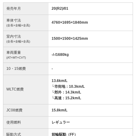
発売年月
20(R2)/01
車体寸法
4760
×
1695
×
1840
mm
(全長×全幅×全高)
室内寸法
1500
×
1500
×
1425
mm
(全長×全幅×全高)
車両重量
-/-/1680
kg
(AT×MT×CVT)
10・15燃費
-
13.6km/L
└市街地：10.3km/L
WLTC燃費
└郊外：14.3km/L
└高速：15.2km/L
JC08燃費
15.8km/L
使用燃料
レギュラー
駆動方式
前輪駆動（FF）