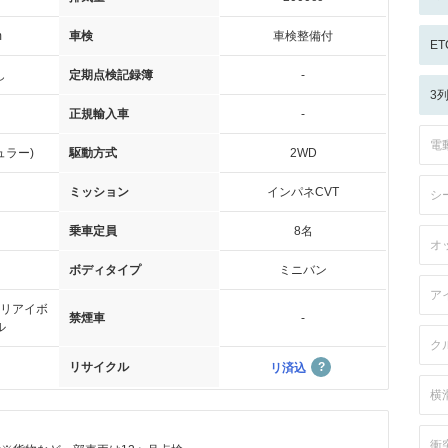
m
車検
車検整備付
ET
し
定期点検記録簿
-
3
正規輸入車
-
電
ュラー)
駆動方式
2WD
ミッション
インパネCVT
シ
乗車定員
8名
オ
ボディタイプ
ミニバン
ア
リアイボ
禁煙車
-
ル
ク
リサイクル
リ済込
横
衝