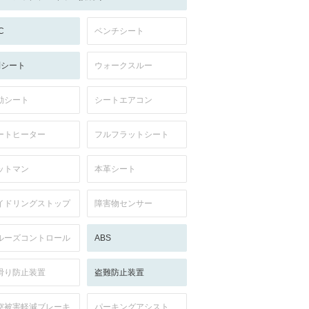
C
ベンチシート
列シート
ウォークスルー
動シート
シートエアコン
ートヒーター
フルフラットシート
ットマン
本革シート
イドリングストップ
障害物センサー
ルーズコントロール
ABS
滑り防止装置
盗難防止装置
突被害軽減ブレーキ
パーキングアシスト