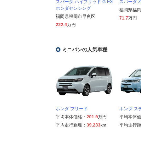
スパーダ ハイブリッド G EX
スパーダ Z
ホンダセンシング
福岡県福
福岡県福岡市早良区
71.7
万円
222.4
万円
ミニバンの人気車種
ホンダ フリード
ホンダ ス
平均本体価格：
201.9
万円
平均本体
平均走行距離：
39,233
km
平均走行