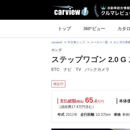
トップ
360°ビュー
カタ
carview!
中古車トップ
メーカー一覧
ホンダの車
ホンダ
ステップワゴン 2.0 
ETC ナビ TV バックカメラ
保証付
65
支払総額
.4
本体
万円
(税込)
（諸経費17.4万円含む）
年式
2011年
走行距離
10.3万km
車検
車検