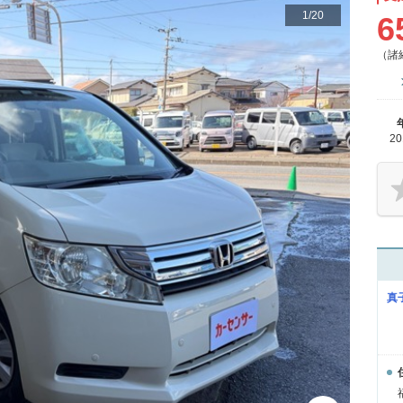
1
/
20
6
（諸
2
真