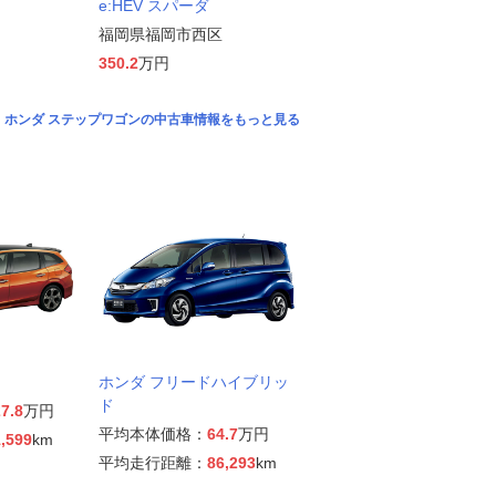
e:HEV スパーダ
福岡県福岡市西区
350.2
万円
ホンダ ステップワゴンの中古車情報をもっと見る
ホンダ フリードハイブリッ
ド
7.8
万円
平均本体価格：
64.7
万円
,599
km
平均走行距離：
86,293
km