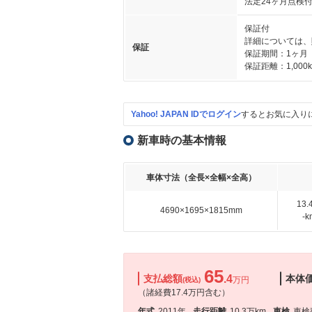
法定24ヶ月点検
保証付
詳細については、
保証
保証期間：1ヶ月
保証距離：1,000
Yahoo! JAPAN IDでログイン
するとお気に入り
新車時の基本情報
車体寸法（全長×全幅×全高）
13
4690×1695×1815mm
-
65
支払総額
.4
本体
万円
(税込)
（諸経費17.4万円含む）
年式
2011年
走行距離
10.3万km
車検
車検