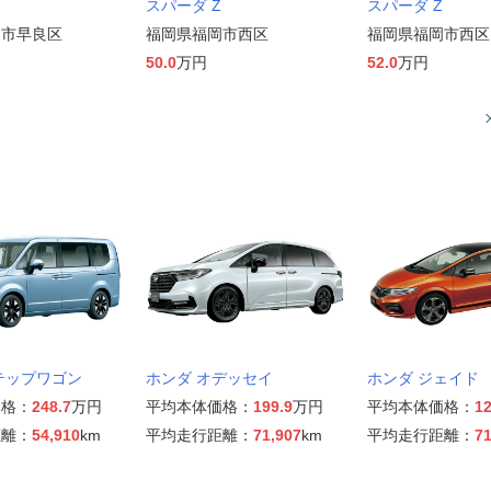
スパーダ Z
スパーダ Z
岡市早良区
福岡県福岡市西区
福岡県福岡市西区
50.0
万円
52.0
万円
テップワゴン
ホンダ オデッセイ
ホンダ ジェイド
価格：
248.7
万円
平均本体価格：
199.9
万円
平均本体価格：
12
距離：
54,910
km
平均走行距離：
71,907
km
平均走行距離：
71