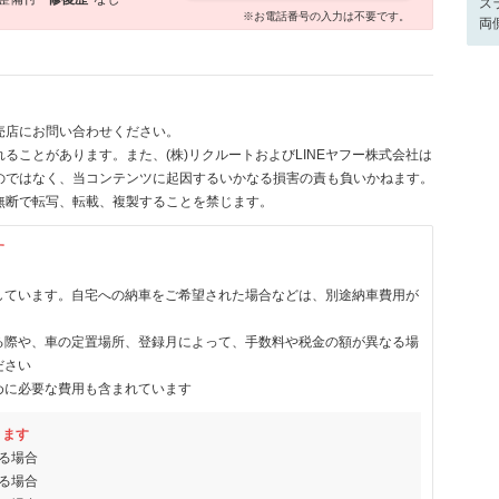
ス
※お電話番号の入力は不要です。
両
売店にお問い合わせください。
ることがあります。また、(株)リクルートおよびLINEヤフー株式会社は
のではなく、当コンテンツに起因するいかなる損害の責も負いかねます。
無断で転写、転載、複製することを禁じます。
す
しています。自宅への納車をご希望された場合などは、別途納車費用が
る際や、車の定置場所、登録月によって、手数料や税金の額が異なる場
ださい
めに必要な費用も含まれています
ります
る場合
る場合