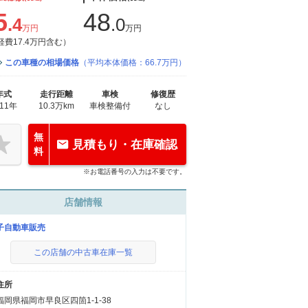
5
48
.4
.0
万円
万円
経費17.4万円含む）
この車種の相場価格
（平均本体価格：66.7万円）
年式
走行距離
車検
修復歴
011年
10.3万km
車検整備付
なし
無
見積もり・在庫確認
料
※お電話番号の入力は不要です。
店舗情報
子自動車販売
この店舗の中古車在庫一覧
住所
福岡県福岡市早良区四箇1-1-38