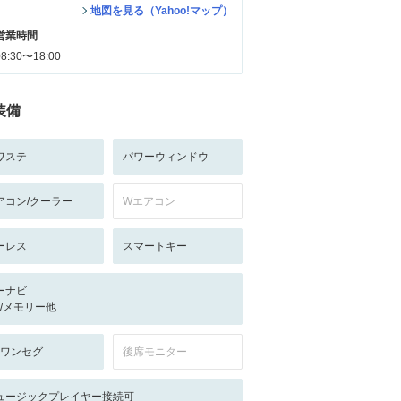
地図を見る（Yahoo!マップ）
営業時間
08:30〜18:00
装備
ワステ
パワーウィンドウ
アコン/クーラー
Wエアコン
ーレス
スマートキー
ーナビ
-/-/メモリー他
V:ワンセグ
後席モニター
ュージックプレイヤー接続可