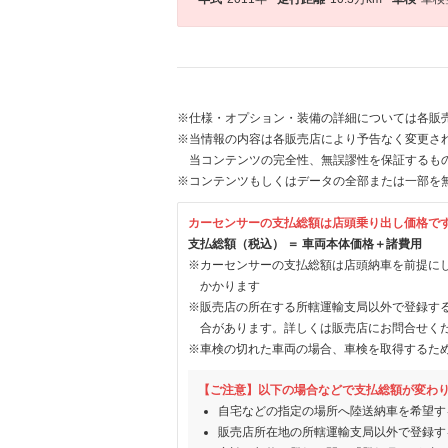
※仕様・オプション・装備の詳細については各販
※当情報の内容は各販売店により予告なく変更され
当コンテンツの完全性、無誤謬性を保証するも
※コンテンツもしくはデータの全部または一部を
カーセンサーの支払総額は店頭乗り出し価格で
支払総額（税込） ＝ 車両本体価格＋諸費用
※カーセンサーの支払総額は店頭納車を前提に
かかります
※販売店の所在する所轄運輸支局以外で登録す
合があります。詳しくは販売店にお問合せく
※車検の切れた車両の場合、車検を取得するた
【ご注意】以下の場合などで支払総額が変わ
自宅などの指定の場所へ陸送納車を希望す
販売店所在地の所轄運輸支局以外で登録す