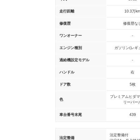
走行距離
10.3万k
修復歴
修復歴な
ワンオーナー
-
エンジン種別
ガソリン(レギ
過給機設定モデル
-
ハンドル
右
ドア数
5枚
プレミアムヒダマ
色
リーパー
車台番号末尾
439
法定整備付
法定整備