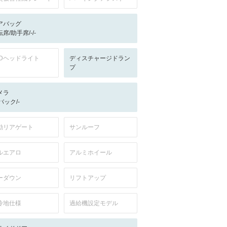
アバッグ
席/助手席/-/-
EDヘッドライト
ディスチャージドラン
プ
メラ
-/バック/-
動リアゲート
サンルーフ
ルエアロ
アルミホイール
ーダウン
リフトアップ
冷地仕様
過給機設定モデル