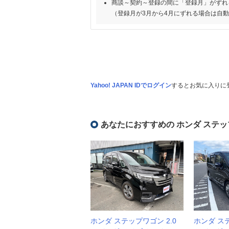
商談～契約～登録の間に「登録月」がずれ
（登録月が3月から4月にずれる場合は自
Yahoo! JAPAN IDでログイン
するとお気に入りに
あなたにおすすめの ホンダ ステッ
ホンダ ステップワゴン 2.0
ホンダ ステ