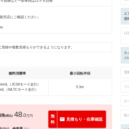
付※貨物など一部車両は12ヶ月点検
エ
販売店にご確認ください。
運転
km
L
に登録や複数見積もりができるようになります。
カ
-/
電
燃料消費率
最小回転半径
.4km/L（JC08モード走行）
フ
5.3m
km/L（WLTCモード走行）
ロ
48
価格
.0
寒
万円
無
(税込)
見積もり・在庫確認
料
整備付
修復歴
なし