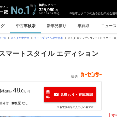
掲載レビュー
325,960
件
時点
※新車カタログのある自動車総合情報
2026.08.08
ログ
中古車検索
新車見積り
車買取
ニュース
種一覧
ホンダの中古車
ステップワゴンの中古車
ホンダ ステップワゴン 2.0 G スマート
G スマートスタイル エディション
提供：
48
価格
.0
万円
無
(税込)
見積もり・在庫確認
料
整備付
修復歴
なし
※お電話番号の入力は不要です。
支