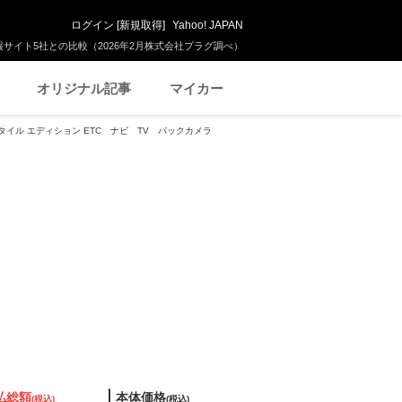
ログイン
[
新規取得
]
Yahoo! JAPAN
サイト5社との比較（2026年2月株式会社プラグ調べ）
オリジナル記事
マイカー
スタイル エディション ETC ナビ TV バックカメラ
払総額
本体価格
(税込)
(税込)