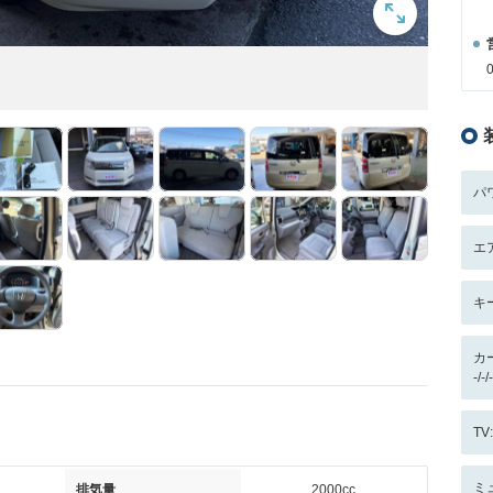
パ
エ
キ
カ
-/
T
ミ
排気量
2000cc