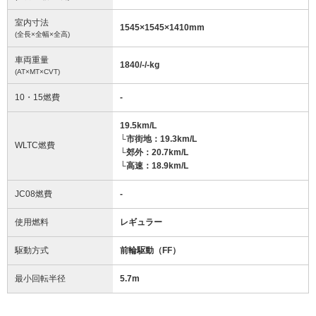
室内寸法
1545
×
1545
×
1410
mm
(全長×全幅×全高)
車両重量
1840/-/-
kg
(AT×MT×CVT)
10・15燃費
-
19.5km/L
└市街地：19.3km/L
WLTC燃費
└郊外：20.7km/L
└高速：18.9km/L
JC08燃費
-
使用燃料
レギュラー
駆動方式
前輪駆動（FF）
最小回転半径
5.7
m