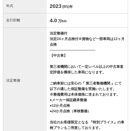
2023
年式
(R5)
年
4.0
走行距離
万km
法定整備付
法定24ヶ月点検付※貨物など一部車両は12ヶ月
点検
---------------------------------------
【中古車】
第三者機関において一定レベル以上の中古車査
定評価を獲得した車両になります。
法定整備
ご納車前には安心の『 第三者整備機関 』にて
以下の適した保証整備を実施いたします。
※整備費用は本体価格に含まれております。
●メーカー保証継承整備
●12か月点検
●24か月点検（車検整備）
当社のお客様限定となる 『特別プライス』の車
検プランもご用意しております。