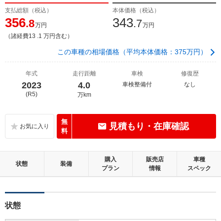
支払総額（税込）
本体価格（税込）
356
343
.8
.7
万円
万円
（諸経費13 .1 万円含む）
この車種の相場価格（平均本体価格：375万円）
年式
走行距離
車検
修復歴
2023
4.0
車検整備付
なし
(R5)
万km
無
見積もり・在庫確認
料
購入
販売店
車種
状態
装備
プラン
情報
スペック
状態