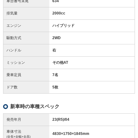
車台番号末尾
634
排気量
2000cc
エンジン
ハイブリッド
駆動方式
2WD
ハンドル
右
ミッション
その他AT
乗車定員
7名
ドア数
5枚
新車時の車種スペック
発売年月
23(R5)/04
車体寸法
4830
×
1750
×
1845
mm
(全長×全幅×全高)