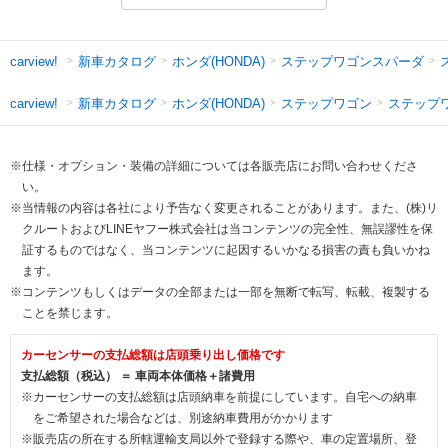
新車カタログ
ホンダ(HONDA)
ステップワゴンスパーダ
carview!
新車カタログ
ホンダ(HONDA)
ステップワゴン
ステップ
carview!
※仕様・オプション・装備の詳細については各販売店にお問い合わせくださ
い。
※当情報の内容は各社により予告なく変更されることがあります。また、(株)リ
クルートおよびLINEヤフー株式会社は当コンテンツの完全性、無誤謬性を保
証するものではなく、当コンテンツに起因するいかなる損害の責も負いかね
ます。
※コンテンツもしくはデータの全部または一部を無断で転写、転載、複製する
ことを禁じます。
カーセンサーの支払総額は店頭乗り出し価格です
支払総額（税込） ＝ 車両本体価格＋諸費用
※カーセンサーの支払総額は店頭納車を前提にしています。自宅への納車
をご希望された場合などは、別途納車費用がかかります
※販売店の所在する所轄運輸支局以外で登録する際や、車の定置場所、登