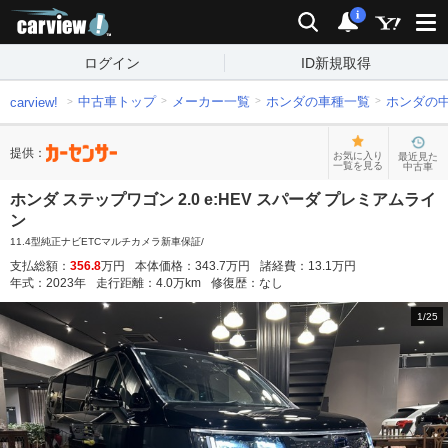
carview!
検索
通知
i
ログイン
ID新規取得
中古車トップ
メーカー一覧
ホンダの車種一覧
ホンダの
carview!
提供：
お気に入り
最近見た
一覧を見る
中古車
ホンダ ステップワゴン 2.0 e:HEV スパーダ プレミアムライ
ン
11.4型純正ナビETCマルチカメラ新車保証/
支払総額：
356.8
万円
本体価格：
343.7
万円
諸経費：
13.1
万円
年式：
2023
年
走行距離：
4.0
万km
修復歴：
なし
1
/
25