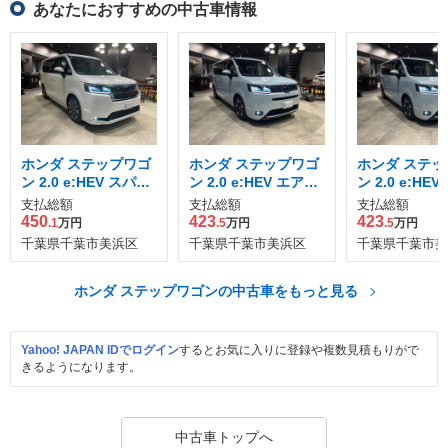
あなたにおすすめの中古車情報
ホンダ ステップワゴ
ホンダ ステップワゴ
ホンダ ステッ
ン 2.0 e:HEV スパー
ン 2.0 e:HEV エアー
ン 2.0 e:HE
ダ プレミアムライン
EX
EX
支払総額
支払総額
支払総額
450
423
423
.1
万円
.5
万円
.5
万円
千葉県千葉市美浜区
千葉県千葉市美浜区
千葉県千葉市美
ホンダ ステップワゴンの中古車をもっと見る
Yahoo! JAPAN IDでログイン
するとお気に入りに登録や複数見積もりがで
きるようになります。
中古車トップへ