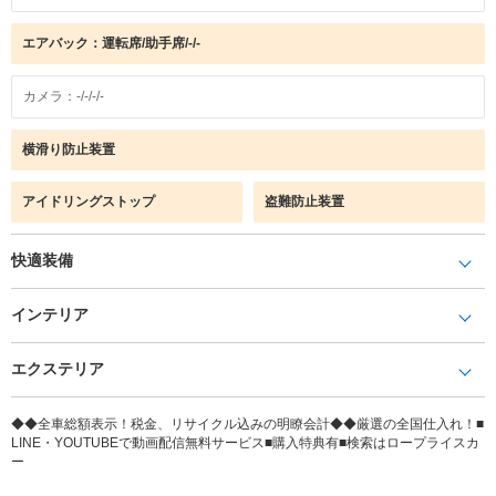
エアバック：運転席/助手席/-/-
カメラ：-/-/-/-
横滑り防止装置
アイドリングストップ
盗難防止装置
快適装備
インテリア
エクステリア
◆◆全車総額表示！税金、リサイクル込みの明瞭会計◆◆厳選の全国仕入れ！■
LINE・YOUTUBEで動画配信無料サービス■購入特典有■検索はロープライスカ
ー