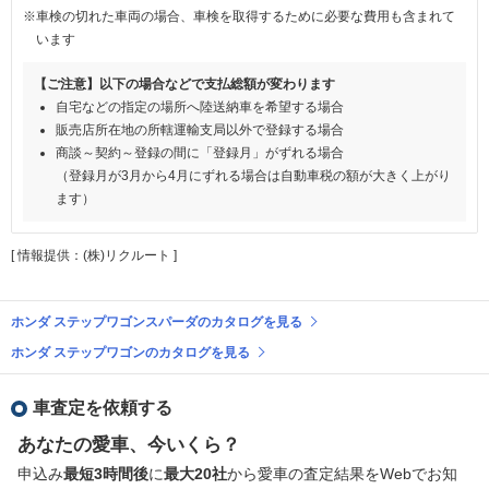
※車検の切れた車両の場合、車検を取得するために必要な費用も含まれて
います
【ご注意】以下の場合などで支払総額が変わります
自宅などの指定の場所へ陸送納車を希望する場合
販売店所在地の所轄運輸支局以外で登録する場合
商談～契約～登録の間に「登録月」がずれる場合
（登録月が3月から4月にずれる場合は自動車税の額が大きく上がり
ます）
[ 情報提供：(株)リクルート ]
ホンダ ステップワゴンスパーダのカタログを見る
ホンダ ステップワゴンのカタログを見る
車査定を依頼する
あなたの愛車、今いくら？
申込み
最短3時間後
に
最大20社
から愛車の査定結果をWebでお知