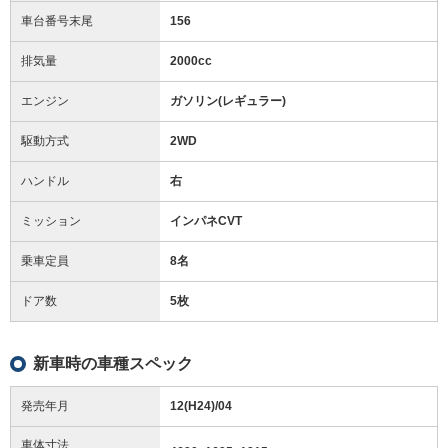
車台番号末尾
156
排気量
2000cc
エンジン
ガソリン(レギュラー)
駆動方式
2WD
ハンドル
右
ミッション
インパネCVT
乗車定員
8名
ドア数
5枚
新車時の車種スペック
発売年月
12(H24)/04
車体寸法