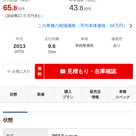
65
43
.8
.8
万円
万円
（諸経費22 .0 万円含む）
この車種の相場価格（平均本体価格：66万円）
年式
走行距離
車検
修復歴
2013
9.6
車検整備無
あり
(H25)
万km
無
見積もり・在庫確認
料
購入
販売店
車種
状態
装備
プラン
情報
スペック
状態
2013
年式