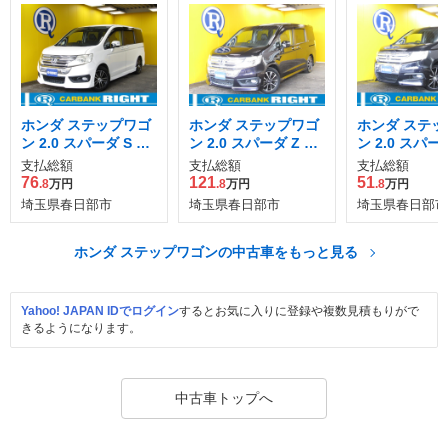
ホンダ ステップワゴ
ホンダ ステップワゴ
ホンダ ステッ
ン 2.0 スパーダ S イ
ン 2.0 スパーダ Z ク
ン 2.0 スパー
ンターナビ パワーエ
ールスピリット
支払総額
支払総額
支払総額
ディション
76
121
51
.8
万円
.8
万円
.8
万円
埼玉県春日部市
埼玉県春日部市
埼玉県春日部市
ホンダ ステップワゴンの中古車をもっと見る
Yahoo! JAPAN IDでログイン
するとお気に入りに登録や複数見積もりがで
きるようになります。
中古車トップへ