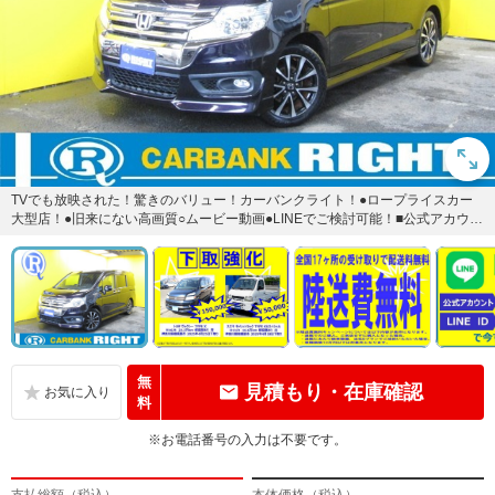
TVでも放映された！驚きのバリュー！カーバンクライト！●ロープライスカー
大型店！●旧来にない高画質○ムービー動画●LINEでご検討可能！■公式アカウン
ト：カーバンクライト...
無
見積もり・在庫確認
料
※お電話番号の入力は不要です。
支払総額（税込）
本体価格（税込）