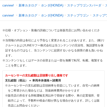
新車カタログ
ホンダ(HONDA)
ステップワゴンスパーダ
carview!
新車カタログ
ホンダ(HONDA)
ステップワゴン
ステップ
carview!
※仕様・オプション・装備の詳細については各販売店にお問い合わせくださ
い。
※当情報の内容は各社により予告なく変更されることがあります。また、(株)リ
クルートおよびLINEヤフー株式会社は当コンテンツの完全性、無誤謬性を保
証するものではなく、当コンテンツに起因するいかなる損害の責も負いかね
ます。
※コンテンツもしくはデータの全部または一部を無断で転写、転載、複製する
ことを禁じます。
カーセンサーの支払総額は店頭乗り出し価格です
支払総額（税込） ＝ 車両本体価格＋諸費用
※カーセンサーの支払総額は店頭納車を前提にしています。自宅への納車
をご希望された場合などは、別途納車費用がかかります
※販売店の所在する所轄運輸支局以外で登録する際や、車の定置場所、登
録月によって、手数料や税金の額が異なる場合があります。詳しくは販
売店にお問合せください