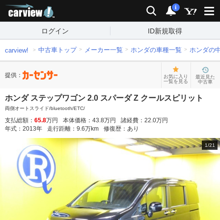
carview!
検索
通知
i
ログイン
ID新規取得
中古車トップ
メーカー一覧
ホンダの車種一覧
ホンダの
carview!
提供：
お気に入り
最近見た
一覧を見る
中古車
ホンダ ステップワゴン 2.0 スパーダ Z クールスピリット
両側オートスライド/bluetooth/ETC/
支払総額：
65.8
万円
本体価格：
43.8
万円
諸経費：
22.0
万円
年式：
2013
年
走行距離：
9.6
万km
修復歴：
あり
1
/
21