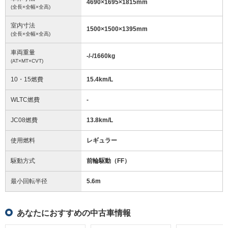
4690
×
1695
×
1815
mm
(全長×全幅×全高)
室内寸法
1500
×
1500
×
1395
mm
(全長×全幅×全高)
車両重量
-/-/1660
kg
(AT×MT×CVT)
10・15燃費
15.4km/L
WLTC燃費
-
JC08燃費
13.8km/L
使用燃料
レギュラー
駆動方式
前輪駆動（FF）
最小回転半径
5.6
m
あなたにおすすめの中古車情報