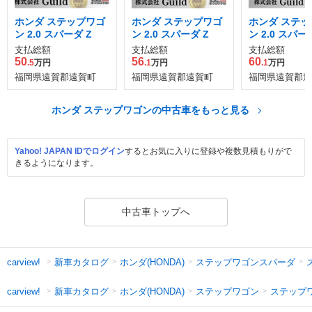
ホンダ ステップワゴ
ホンダ ステップワゴ
ホンダ ステッ
ン 2.0 スパーダ Z
ン 2.0 スパーダ Z
ン 2.0 スパーダ
支払総額
支払総額
支払総額
50
56
60
.5
万円
.1
万円
.1
万円
福岡県遠賀郡遠賀町
福岡県遠賀郡遠賀町
福岡県遠賀郡遠
ホンダ ステップワゴンの中古車をもっと見る
Yahoo! JAPAN IDでログイン
するとお気に入りに登録や複数見積もりがで
きるようになります。
中古車トップへ
新車カタログ
ホンダ(HONDA)
ステップワゴンスパーダ
carview!
新車カタログ
ホンダ(HONDA)
ステップワゴン
ステップ
carview!