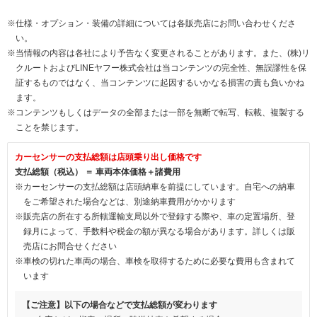
※仕様・オプション・装備の詳細については各販売店にお問い合わせくださ
い。
※当情報の内容は各社により予告なく変更されることがあります。また、(株)リ
クルートおよびLINEヤフー株式会社は当コンテンツの完全性、無誤謬性を保
証するものではなく、当コンテンツに起因するいかなる損害の責も負いかね
ます。
※コンテンツもしくはデータの全部または一部を無断で転写、転載、複製する
ことを禁じます。
カーセンサーの支払総額は店頭乗り出し価格です
支払総額（税込） ＝ 車両本体価格＋諸費用
※カーセンサーの支払総額は店頭納車を前提にしています。自宅への納車
をご希望された場合などは、別途納車費用がかかります
※販売店の所在する所轄運輸支局以外で登録する際や、車の定置場所、登
録月によって、手数料や税金の額が異なる場合があります。詳しくは販
売店にお問合せください
※車検の切れた車両の場合、車検を取得するために必要な費用も含まれて
います
【ご注意】以下の場合などで支払総額が変わります