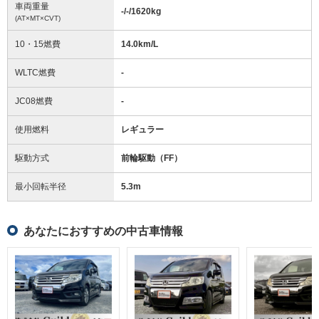
車両重量
-/-/1620
kg
(AT×MT×CVT)
10・15燃費
14.0km/L
WLTC燃費
-
JC08燃費
-
使用燃料
レギュラー
駆動方式
前輪駆動（FF）
最小回転半径
5.3
m
あなたにおすすめの中古車情報