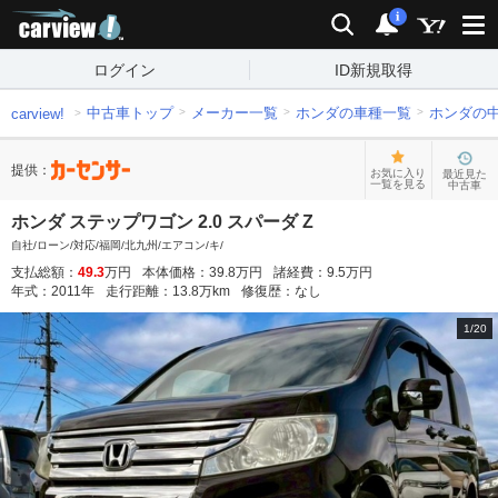
carview!
検索
通知
i
ログイン
ID新規取得
中古車トップ
メーカー一覧
ホンダの車種一覧
ホンダの
carview!
提供：
お気に入り
最近見た
一覧を見る
中古車
ホンダ ステップワゴン 2.0 スパーダ Z
自社/ローン/対応/福岡/北九州/エアコン/キ/
支払総額：
49.3
万円
本体価格：
39.8
万円
諸経費：
9.5
万円
年式：
2011
年
走行距離：
13.8
万km
修復歴：
なし
1
/
20