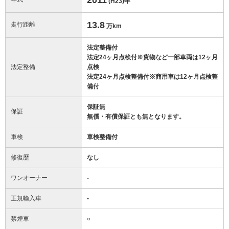
(H23)
年
13.8
走行距離
万km
法定整備付
法定24ヶ月点検付※貨物など一部車両は12ヶ月
法定整備
点検
法定24ヶ月点検整備付※商用車は12ヶ月点検整
備付
保証無
保証
無償・有償保証とも無となります。
車検
車検整備付
修復歴
なし
ワンオーナー
-
正規輸入車
-
禁煙車
○