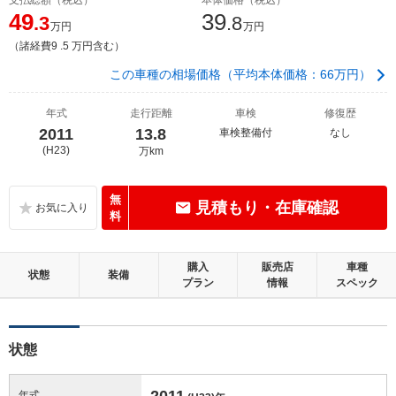
49
39
.3
.8
万円
万円
（諸経費9 .5 万円含む）
この車種の相場価格（平均本体価格：66万円）
年式
走行距離
車検
修復歴
2011
13.8
車検整備付
なし
(H23)
万km
無
見積もり・在庫確認
料
購入
販売店
車種
状態
装備
プラン
情報
スペック
状態
2011
年式