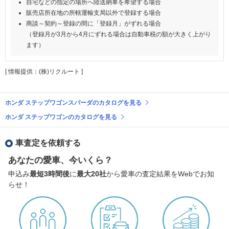
自宅などの指定の場所へ陸送納車を希望する場合
販売店所在地の所轄運輸支局以外で登録する場合
商談～契約～登録の間に「登録月」がずれる場合
（登録月が3月から4月にずれる場合は自動車税の額が大きく上がり
ます）
[ 情報提供：(株)リクルート ]
ホンダ ステップワゴンスパーダのカタログを見る
ホンダ ステップワゴンのカタログを見る
車査定を依頼する
あなたの愛車、今いくら？
申込み
最短3時間後
に
最大20社
から愛車の査定結果をWebでお知
らせ！