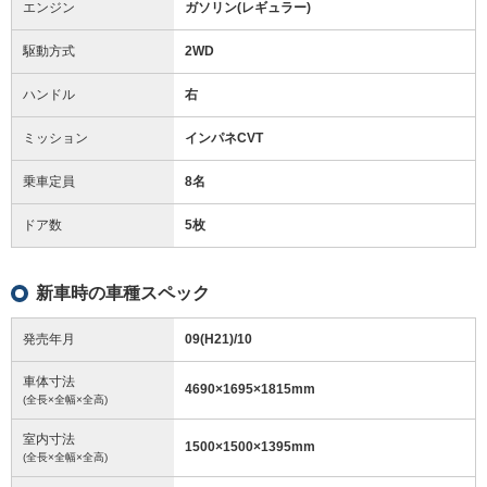
エンジン
ガソリン(レギュラー)
駆動方式
2WD
ハンドル
右
ミッション
インパネCVT
乗車定員
8名
ドア数
5枚
新車時の車種スペック
発売年月
09(H21)/10
車体寸法
4690
×
1695
×
1815
mm
(全長×全幅×全高)
室内寸法
1500
×
1500
×
1395
mm
(全長×全幅×全高)