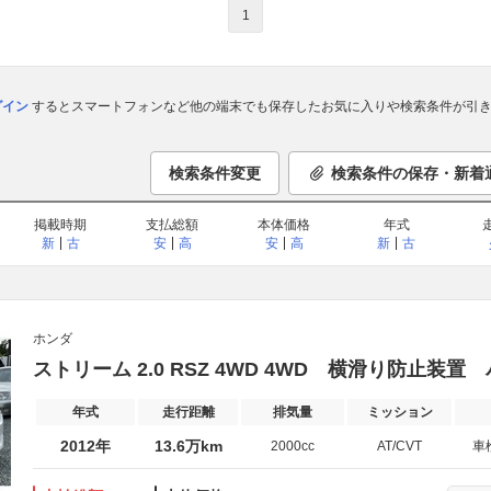
1
ログイン
するとスマートフォンなど他の端末でも保存したお気に入りや検索条件が引き
検索条件変更
検索条件の保存・新着
掲載時期
支払総額
本体価格
年式
新
古
安
高
安
高
新
古
ホンダ
ストリーム 2.0 RSZ 4WD 4WD 横滑り防止装
年式
走行距離
排気量
ミッション
2012年
13.6万km
2000cc
AT/CVT
車