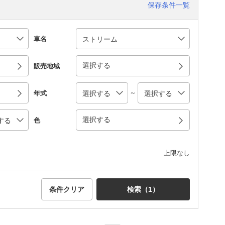
保存条件一覧
車名
選択する
販売地域
～
年式
選択する
色
上限なし
条件クリア
検索（
1
）