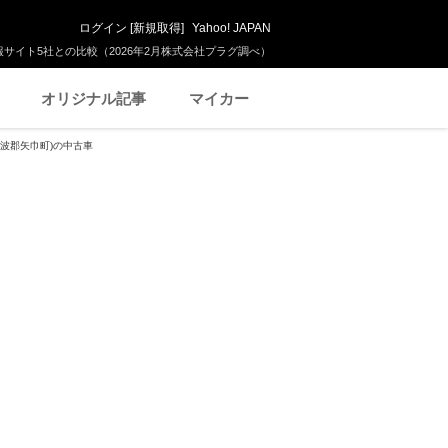
ログイン
[
新規取得
]
Yahoo! JAPAN
サイト5社との比較（2026年2月株式会社プラグ調べ）
オリジナル記事
マイカー
紫波郡矢巾町)の中古車