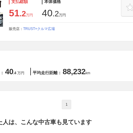
支払総額
本体価格
51
40
.2
.2
万円
万円
販売店：
TRUST×クルマ広場
40
88,232
：
平均走行距離：
.4
万円
km
1
た人は、こんな中古車も見ています