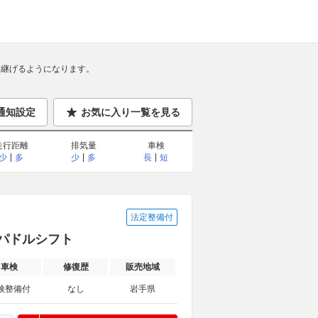
継げるようになります。
通知設定
お気に入り一覧を見る
走行距離
排気量
車検
少
多
少
多
長
短
法定整備付
置 パドルシフト
車検
修復歴
販売地域
検整備付
なし
岩手県