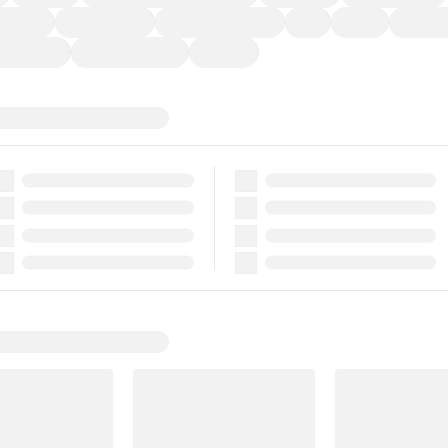
ーなど)
CDプレーヤー
カーナビゲーション
ETC
禁煙車
法定整備
ーポンあり
車両品質評価書付
新着車両