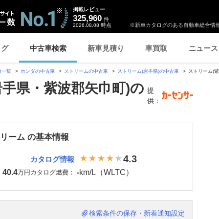
掲載レビュー
325,960
件
時点
※新車カタログのある自動車総合情報
2026.08.08
ログ
中古車検索
新車見積り
車買取
ニュース
種一覧
ホンダの中古車
ストリームの中古車
ストリーム(岩手県)の中古車
ストリーム(
岩手県・紫波郡矢巾町)の
提
供：
トリーム の基本情報
4.3
カタログ情報
40.4
-
km/L（WLTC）
：
万円
カタログ燃費：
検索条件の保存・新着通知設定