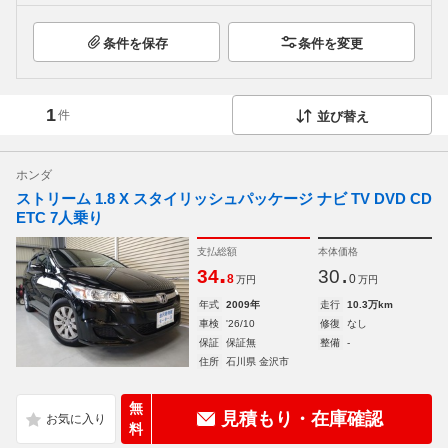
条件を保存
条件を変更
1
件
並び替え
ホンダ
ストリーム 1.8 X スタイリッシュパッケージ ナビ TV DVD CD
ETC 7人乗り
支払総額
本体価格
.
.
34
30
8
0
万円
万円
年式
2009年
走行
10.3万km
車検
'26/10
修復
なし
保証
保証無
整備
-
住所
石川県 金沢市
無
見積もり・在庫確認
料