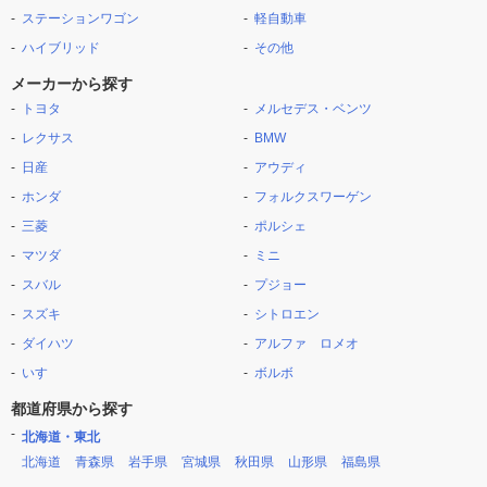
ステーションワゴン
軽自動車
ハイブリッド
その他
メーカーから探す
トヨタ
メルセデス・ベンツ
レクサス
BMW
日産
アウディ
ホンダ
フォルクスワーゲン
三菱
ポルシェ
マツダ
ミニ
スバル
プジョー
スズキ
シトロエン
ダイハツ
アルファ ロメオ
いすゞ
ボルボ
都道府県から探す
北海道・東北
北海道
青森県
岩手県
宮城県
秋田県
山形県
福島県