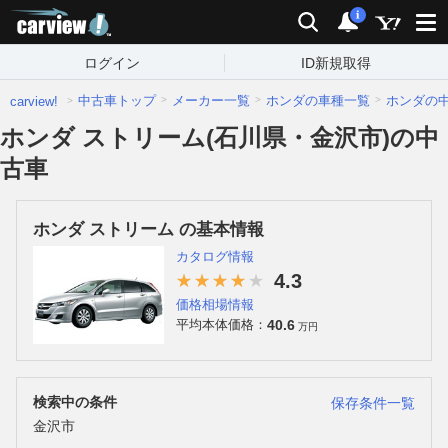
carview!
検索
通知
i
ログイン
ID新規取得
中古車トップ
メーカー一覧
ホンダの車種一覧
ホンダの
carview!
ホンダ ストリーム(石川県・金沢市)の中
古車
ホンダ ストリーム の基本情報
カタログ情報
4.3
価格相場情報
40.6
平均本体価格：
万円
検索中の条件
保存条件一覧
金沢市