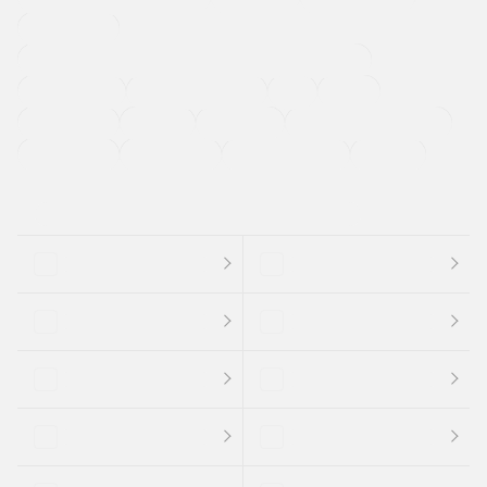
寒冷地仕様車
過給機設定モデル（ターボ・スーパーチャージャーなど)
ETC
CDプレーヤー
カーナビゲーション
禁煙車
法定整備付き
保証付き
エアバッグ
ディスチャージドランプ
支払総顔あり
クーポンあり
車両品質評価書付
新着車両