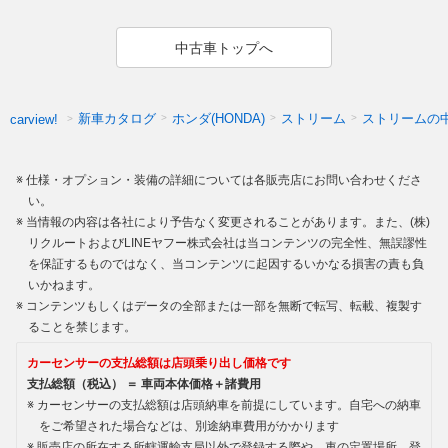
中古車トップへ
新車カタログ
ホンダ(HONDA)
ストリーム
ストリームの
carview!
仕様・オプション・装備の詳細については各販売店にお問い合わせくださ
い。
当情報の内容は各社により予告なく変更されることがあります。また、(株)
リクルートおよびLINEヤフー株式会社は当コンテンツの完全性、無誤謬性
を保証するものではなく、当コンテンツに起因するいかなる損害の責も負
いかねます。
コンテンツもしくはデータの全部または一部を無断で転写、転載、複製す
ることを禁じます。
カーセンサーの支払総額は店頭乗り出し価格です
支払総額（税込） ＝ 車両本体価格＋諸費用
カーセンサーの支払総額は店頭納車を前提にしています。自宅への納車
をご希望された場合などは、別途納車費用がかかります
販売店の所在する所轄運輸支局以外で登録する際や、車の定置場所、登