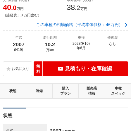
40
38
.0
.2
万円
万円
（諸経費1 .8 万円含む）
この車種の相場価格（平均本体価格：46万円）
年式
走行距離
車検
修復歴
2007
10.2
2028(R10)
なし
年6月
(H19)
万km
無
見積もり・在庫確認
料
購入
販売店
車種
状態
装備
プラン
情報
スペック
状態
2007
年式