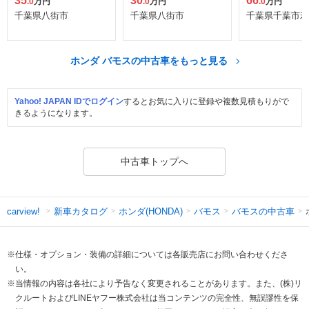
35
30
66
.0
万円
.0
万円
.0
万円
千葉県八街市
千葉県八街市
千葉県千葉市若
ホンダ バモスの中古車をもっと見る
Yahoo! JAPAN IDでログイン
するとお気に入りに登録や複数見積もりがで
きるようになります。
中古車トップへ
新車カタログ
ホンダ(HONDA)
バモス
バモスの中古車
carview!
※仕様・オプション・装備の詳細については各販売店にお問い合わせくださ
い。
※当情報の内容は各社により予告なく変更されることがあります。また、(株)リ
クルートおよびLINEヤフー株式会社は当コンテンツの完全性、無誤謬性を保