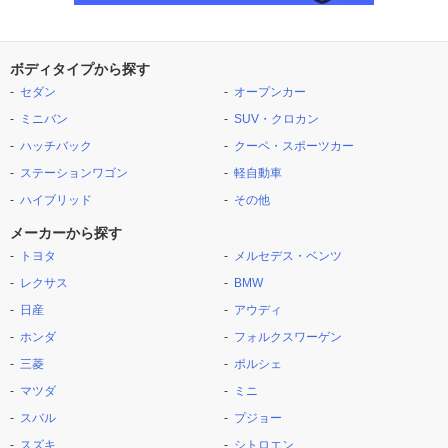
ボディタイプから探す
セダン
オープンカー
ミニバン
SUV・クロカン
ハッチバック
クーペ・スポーツカー
ステーションワゴン
軽自動車
ハイブリッド
その他
メーカーから探す
トヨタ
メルセデス・ベンツ
レクサス
BMW
日産
アウディ
ホンダ
フォルクスワーゲン
三菱
ポルシェ
マツダ
ミニ
スバル
プジョー
スズキ
シトロエン