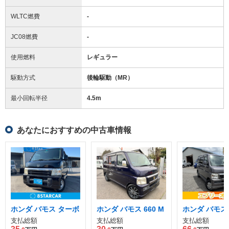
WLTC燃費
-
JC08燃費
-
使用燃料
レギュラー
駆動方式
後輪駆動（MR）
最小回転半径
4.5
m
あなたにおすすめの中古車情報
ホンダ バモス ターボ
ホンダ バモス 660 M
ホンダ バモス 
支払総額
支払総額
支払総額