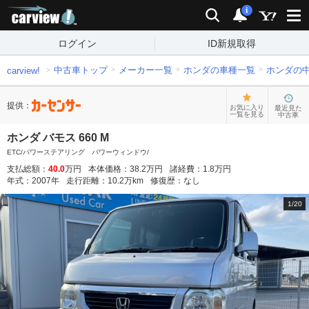
carview!
検索
通知
i
ログイン
ID新規取得
中古車トップ
メーカー一覧
ホンダの車種一覧
ホンダの
carview!
提供：
お気に入り
最近見た
一覧を見る
中古車
ホンダ バモス 660 M
ETC/パワーステアリング パワーウィンドウ/
支払総額：
40.0
万円
本体価格：
38.2
万円
諸経費：
1.8
万円
年式：
2007
年
走行距離：
10.2
万km
修復歴：
なし
1
/
20