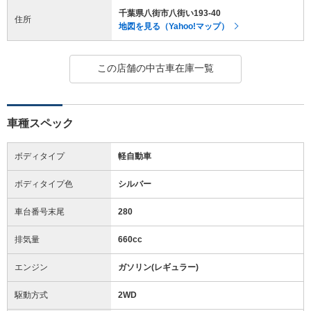
千葉県八街市八街い193-40
住所
地図を見る（Yahoo!マップ）
この店舗の中古車在庫一覧
車種スペック
ボディタイプ
軽自動車
ボディタイプ色
シルバー
車台番号末尾
280
排気量
660cc
エンジン
ガソリン(レギュラー)
駆動方式
2WD