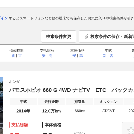
ログイン
するとスマートフォンなど他の端末でも保存したお気に入りや検索条件が引き
検索条件変更
検索条件の保存・新着
掲載時期
支払総額
本体価格
年式
新
古
安
高
安
高
新
古
ホンダ
バモスホビオ 660 G 4WD ナビTV ETC バッ
年式
走行距離
排気量
ミッション
2014年
12.0万km
660cc
AT/CVT
20
支払総額
本体価格
Aプラン