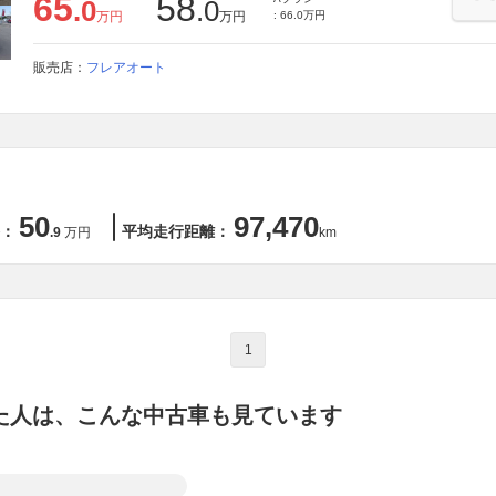
65
58
.0
.0
万円
万円
: 66.0万円
販売店：
フレアオート
50
97,470
：
平均走行距離：
.9
万円
km
1
た人は、こんな中古車も見ています