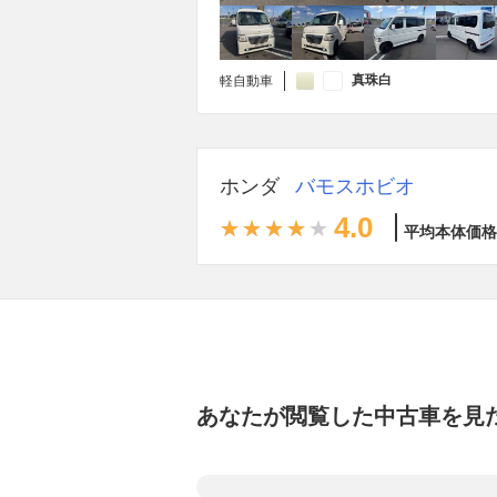
真珠白
軽自動車
ホンダ
バモスホビオ
4.0
平均本体価格
あなたが閲覧した中古車を見