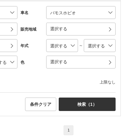
車名
選択する
販売地域
～
年式
選択する
色
上限なし
条件クリア
検索（
1
）
1