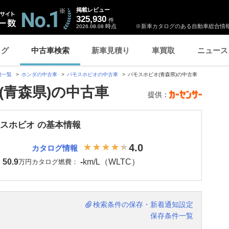
掲載レビュー
325,930
件
時点
※新車カタログのある自動車総合情報
2026.08.08
ログ
中古車検索
新車見積り
車買取
ニュース
種一覧
ホンダの中古車
バモスホビオの中古車
バモスホビオ(青森県)の中古車
(青森県)の中古車
提供：
モスホビオ の基本情報
4.0
カタログ情報
50.9
-
km/L（WLTC）
：
万円
カタログ燃費：
検索条件の保存・新着通知設定
保存条件一覧