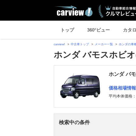
トップ
360°ビュー
カタ
carview!
中古車トップ
メーカー一覧
ホンダの車
ホンダ バモスホビオ
ホンダ バ
価格相場情報
平均本体価格
検索中の条件