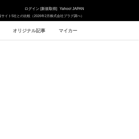
ログイン
[
新規取得
]
Yahoo! JAPAN
サイト5社との比較（2026年2月株式会社プラグ調べ）
オリジナル記事
マイカー