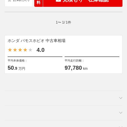
料
1
〜
1
/
1
件
ホンダ バモスホビオ 中古車相場
4.0
平均本体価格：
平均走行距離：
50
97,780
.9
万円
km