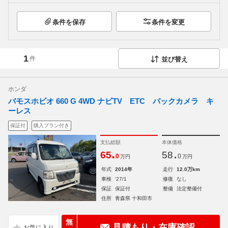
条件を保存
条件を変更
1
件
並び替え
ホンダ
バモスホビオ 660 G 4WD ナビTV ETC バックカメラ キ
ーレス
保証付
購入プラン付き
支払総額
本体価格
.
.
65
58
0
0
万円
万円
年式
2014年
走行
12.0万km
車検
'27/1
修復
なし
保証
保証付
整備
法定整備付
住所
青森県 十和田市
無
見積もり・在庫確認