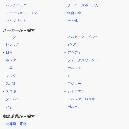
ハッチバック
クーペ・スポーツカー
ステーションワゴン
軽自動車
ハイブリッド
その他
メーカーから探す
トヨタ
メルセデス・ベンツ
レクサス
BMW
日産
アウディ
ホンダ
フォルクスワーゲン
三菱
ポルシェ
マツダ
ミニ
スバル
プジョー
スズキ
シトロエン
ダイハツ
アルファ ロメオ
いすゞ
ボルボ
都道府県から探す
北海道・東北