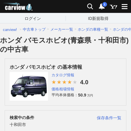
carview!
検索
通知
i
ログイン
ID新規取得
中古車トップ
メーカー一覧
ホンダの車種一覧
ホンダの
carview!
ホンダ バモスホビオ(青森県・十和田市)
の中古車
ホンダ バモスホビオ の基本情報
カタログ情報
4.0
価格相場情報
50.9
平均本体価格：
万円
検索中の条件
保存条件一覧
十和田市