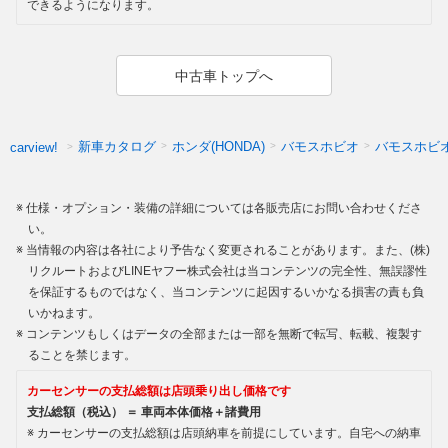
できるようになります。
中古車トップへ
新車カタログ
ホンダ(HONDA)
バモスホビオ
バモスホビ
carview!
仕様・オプション・装備の詳細については各販売店にお問い合わせくださ
い。
当情報の内容は各社により予告なく変更されることがあります。また、(株)
リクルートおよびLINEヤフー株式会社は当コンテンツの完全性、無誤謬性
を保証するものではなく、当コンテンツに起因するいかなる損害の責も負
いかねます。
コンテンツもしくはデータの全部または一部を無断で転写、転載、複製す
ることを禁じます。
カーセンサーの支払総額は店頭乗り出し価格です
支払総額（税込） ＝ 車両本体価格＋諸費用
カーセンサーの支払総額は店頭納車を前提にしています。自宅への納車