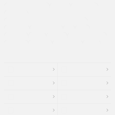
メーカー系販売店取り扱い車
修復歴無し
アルミホイール
寒冷地仕様車
過給機設定モデル（ターボ・スーパーチャージャーなど)
ETC
CDプレーヤー
カーナビゲーション
禁煙車
法定整備付き
保証付き
エアバッグ
ディスチャージドランプ
支払総顔あり
クーポンあり
車両品質評価書付
新着車両