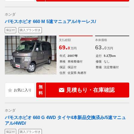
ホンダ
バモスホビオ 660 M 5速マニュアル/キーレス/
保証付
購入プラン付き
支払総額
本体価格
.
.
69
63
0
0
万円
万円
年式
2007年
走行
5.2万km
車検
車検整備付
修復
なし
保証
保証付
整備
法定整備付
住所
佐賀県 鳥栖市
無
見積もり・在庫確認
料
ホンダ
バモスホビオ 660 G 4WD タイヤ4本新品交換済み/5速マニュ
アル/4WD/
保証付
購入プラン付き