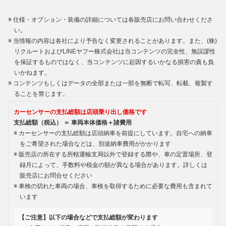
仕様・オプション・装備の詳細については各販売店にお問い合わせくださ
い。
当情報の内容は各社により予告なく変更されることがあります。また、(株)
リクルートおよびLINEヤフー株式会社は当コンテンツの完全性、無誤謬性
を保証するものではなく、当コンテンツに起因するいかなる損害の責も負
いかねます。
コンテンツもしくはデータの全部または一部を無断で転写、転載、複製す
ることを禁じます。
カーセンサーの支払総額は店頭乗り出し価格です
支払総額（税込） ＝ 車両本体価格＋諸費用
カーセンサーの支払総額は店頭納車を前提にしています。自宅への納車
をご希望された場合などは、別途納車費用がかかります
販売店の所在する所轄運輸支局以外で登録する際や、車の定置場所、登
録月によって、手数料や税金の額が異なる場合があります。詳しくは
販売店にお問合せください
車検の切れた車両の場合、車検を取得するために必要な費用も含まれて
います
【ご注意】以下の場合などで支払総額が変わります