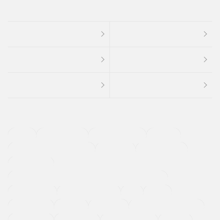
４ＷＤ
定期点検記録簿
ワンオーナーカー
福祉車両
メーカー系販売店取り扱い車
修復歴無し
アルミホイール
寒冷地仕様車
過給機設定モデル（ターボ・スーパーチャージャーなど)
ETC
CDプレーヤー
カーナビゲーション
禁煙車
法定整備付き
保証付き
エアバッグ
ディスチャージドランプ