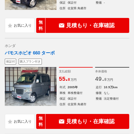
保証
保証付
整備
-
住所
佐賀県 鳥栖市
無
見積もり・在庫確認
料
ホンダ
バモスホビオ 660 ターボ
保証付
購入プラン付き
支払総額
本体価格
.
.
55
49
8
8
万円
万円
年式
2005年
走行
10.9万km
車検
車検整備付
修復
なし
保証
保証付
整備
法定整備付
住所
佐賀県 鳥栖市
無
見積もり・在庫確認
料