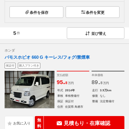
条件を保存
条件を変更
5
件
並び替え
ホンダ
バモスホビオ 660 G キーレス/フォグ/禁煙車
保証付
購入プラン付き
支払総額
本体価格
.
.
95
89
8
8
万円
万円
年式
2014年
走行
3.9万km
車検
車検整備付
修復
なし
保証
保証付
整備
法定整備付
住所
佐賀県 鳥栖市
無
見積もり・在庫確認
料