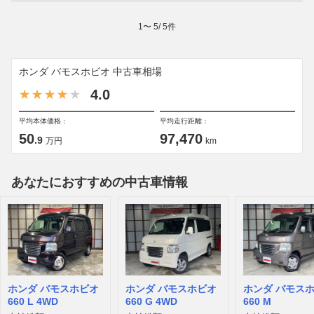
1
〜
5
/
5
件
ホンダ バモスホビオ 中古車相場
4.0
平均本体価格：
平均走行距離：
50
97,470
.9
万円
km
あなたにおすすめの中古車情報
ホンダ バモスホビオ
ホンダ バモスホビオ
ホンダ バモス
660 L 4WD
660 G 4WD
660 M