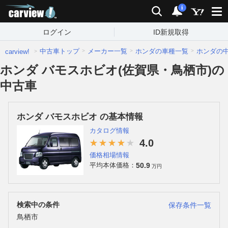
carview!
検索
通知
i
ログイン
ID新規取得
中古車トップ
メーカー一覧
ホンダの車種一覧
ホンダの
carview!
ホンダ バモスホビオ(佐賀県・鳥栖市)の
中古車
ホンダ バモスホビオ の基本情報
カタログ情報
4.0
価格相場情報
50.9
平均本体価格：
万円
検索中の条件
保存条件一覧
鳥栖市