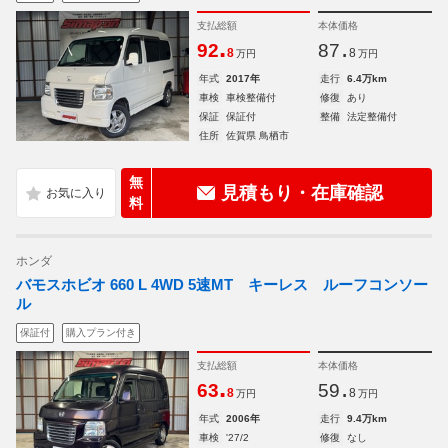
支払総額
本体価格
.
.
92
87
8
8
万円
万円
年式
2017年
走行
6.4万km
車検
車検整備付
修復
あり
保証
保証付
整備
法定整備付
住所
佐賀県 鳥栖市
無
見積もり・在庫確認
料
ホンダ
バモスホビオ 660 L 4WD 5速MT キーレス ルーフコンソー
ル
保証付
購入プラン付き
支払総額
本体価格
.
.
63
59
8
8
万円
万円
年式
2006年
走行
9.4万km
車検
'27/2
修復
なし