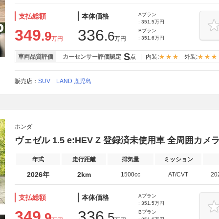
Aプラン
支払総額
本体価格
: 351.5万円
349
336
Bプラン
.9
.6
万円
万円
: 351.6万円
S
車両品質評価
カーセンサー評価認定
点
内装:
外装:
販売店：
SUV LAND 鹿児島
ホンダ
ヴェゼル 1.5 e:HEV Z 登録済未使用車 全周囲カメラ
年式
走行距離
排気量
ミッション
2026年
2km
1500cc
AT/CVT
20
Aプラン
支払総額
本体価格
: 351.5万円
349
336
Bプラン
.9
.5