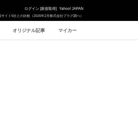
ログイン
[
新規取得
]
Yahoo! JAPAN
サイト5社との比較（2026年2月株式会社プラグ調べ）
オリジナル記事
マイカー