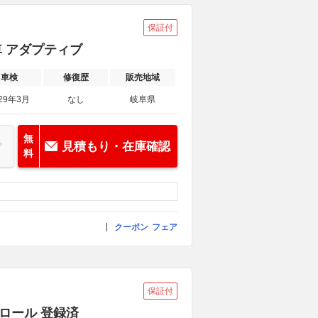
保証付
用車 アダプティブ
車検
修復歴
販売地域
29年3月
なし
岐阜県
無
見積もり・在庫確認
料
クーポン
フェア
保証付
トロール 登録済