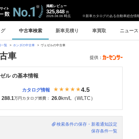
掲載レビュー
325,848
件
時点
※新車カタログのある自動車総合情報
2026.08.06
ログ
中古車検索
新車見積り
車買取
ニュース
種一覧
ホンダの中古車
ヴェゼルの中古車
古車
提供：
ェゼル の基本情報
4.5
カタログ情報
288.1
26.0
km/L（WLTC）
：
万円
カタログ燃費：
検索条件の保存・新着通知設定
保存条件一覧