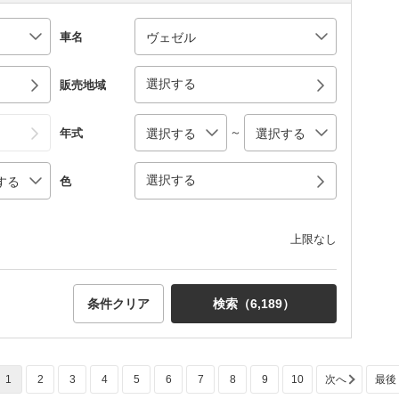
車名
選択する
販売地域
～
年式
選択する
色
上限なし
条件クリア
検索（
6,189
）
1
2
3
4
5
6
7
8
9
10
次へ
最後