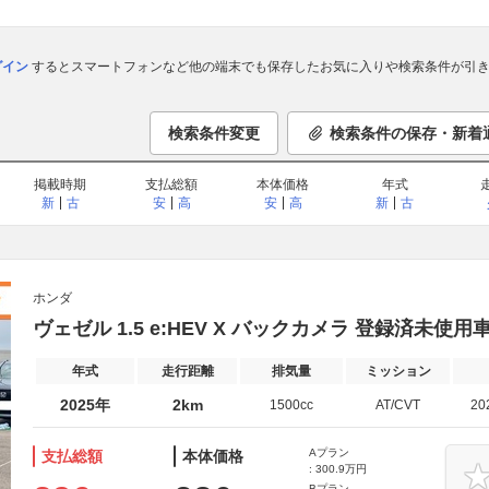
ログイン
するとスマートフォンなど他の端末でも保存したお気に入りや検索条件が引き
検索条件変更
検索条件の保存・新着
掲載時期
支払総額
本体価格
年式
新
古
安
高
安
高
新
古
ホンダ
ヴェゼル 1.5 e:HEV X バックカメラ 登録済未使
年式
走行距離
排気量
ミッション
2025年
2km
1500cc
AT/CVT
20
Aプラン
支払総額
本体価格
: 300.9万円
Bプラン