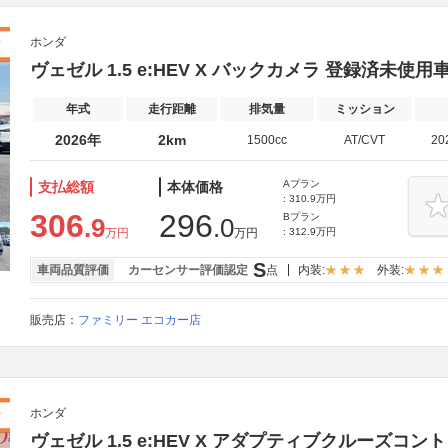
ホンダ
ヴェゼル 1.5 e:HEV X バックカメラ 登録済未使
年式
走行距離
排気量
ミッション
2026年
2km
1500cc
AT/CVT
20
Aプラン
支払総額
本体価格
: 310.9万円
306
296
Bプラン
.9
.0
万円
万円
: 312.9万円
S
車両品質評価
カーセンサー評価認定
点
内装:
外装:
販売店：
ファミリー エコカー店
ホンダ
ヴェゼル 1.5 e:HEV X アダプティブクルーズコン