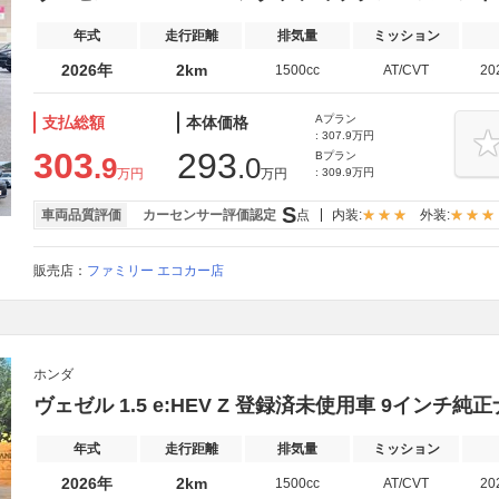
年式
走行距離
排気量
ミッション
2026年
2km
1500cc
AT/CVT
20
Aプラン
支払総額
本体価格
: 307.9万円
303
293
Bプラン
.9
.0
万円
万円
: 309.9万円
S
車両品質評価
カーセンサー評価認定
点
内装:
外装:
販売店：
ファミリー エコカー店
ホンダ
ヴェゼル 1.5 e:HEV Z 登録済未使用車 9インチ純正
年式
走行距離
排気量
ミッション
2026年
2km
1500cc
AT/CVT
20