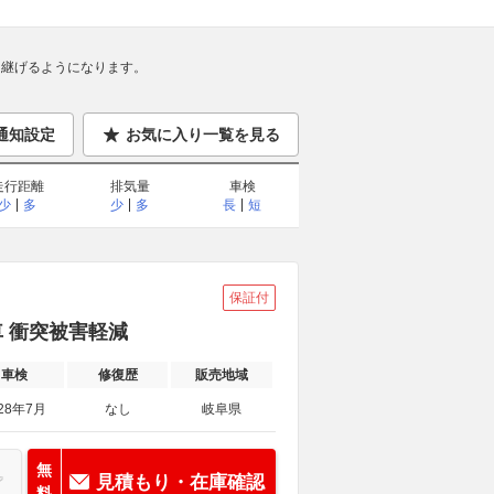
継げるようになります。
通知設定
お気に入り一覧を見る
走行距離
排気量
車検
少
多
少
多
長
短
保証付
用車 衝突被害軽減
車検
修復歴
販売地域
28年7月
なし
岐阜県
無
見積もり・在庫確認
料