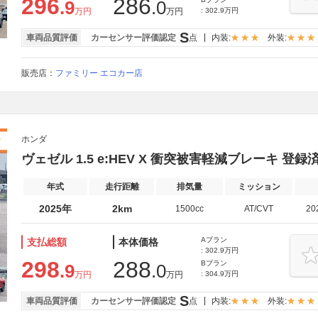
296
286
.9
.0
万円
万円
: 302.9万円
S
車両品質評価
カーセンサー評価認定
点
内装:
外装:
販売店：
ファミリー エコカー店
ホンダ
ヴェゼル 1.5 e:HEV X 衝突被害軽減ブレーキ 登
年式
走行距離
排気量
ミッション
2025年
2km
1500cc
AT/CVT
20
Aプラン
支払総額
本体価格
: 302.9万円
298
288
Bプラン
.9
.0
万円
万円
: 304.9万円
S
車両品質評価
カーセンサー評価認定
点
内装:
外装: