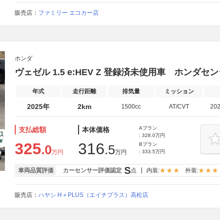
販売店：
ファミリー エコカー店
ホンダ
ヴェゼル 1.5 e:HEV Z 登録済未使用車 ホンダセ
年式
走行距離
排気量
ミッション
2025年
2km
1500cc
AT/CVT
20
Aプラン
支払総額
本体価格
: 328.0万円
325
316
Bプラン
.0
.5
万円
万円
: 333.5万円
S
車両品質評価
カーセンサー評価認定
点
内装:
外装:
販売店：
ハヤシ H＋PLUS（エイチプラス）高松店