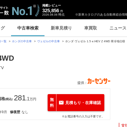
掲載レビュー
325,856
件
時点
※新車カタログのある自動車総合情報
2026.08.06
ログ
中古車検索
新車見積り
車買取
ニュース
種一覧
ホンダの中古車
ヴェゼルの中古車
ホンダ ヴェゼル 1.5 e:HEV Z 4WD 寒冷
 4WD
V
提供：
281
価格
.1
万円
無
(税込)
見積もり・在庫確認
料
年9月
修復歴
なし
※お電話番号の入力は不要です。
支