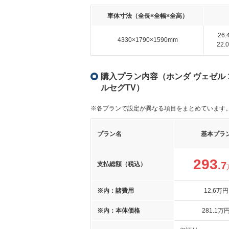
車体寸法（全長×全幅×全高）
26
4330×1790×1590mm
22
購入プラン内容（ホンダ ヴェゼル 1.
ルセグTV）
※各プランで設定が異なる項目をまとめています
プラン名
基本プラ
293
.7
支払総額（税込）
※内：諸費用
12
.6
万円
※内：本体価格
281
.1
万