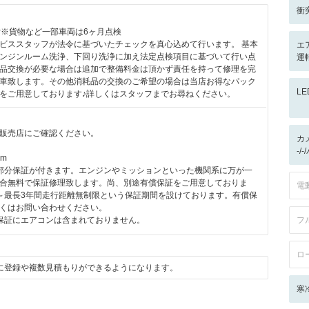
衝
付※貨物など一部車両は6ヶ月点検
ビススタッフが法令に基づいたチェックを真心込めて行います。 基本
エ
ンジンルーム洗浄、下回り洗浄に加え法定点検項目に基づいて行い点
運
品交換が必要な場合は追加で整備料金は頂かず責任を持って修理を完
車致します。その他消耗品の交換のご希望の場合は当店お得なパック
L
をご用意しております♪詳しくはスタッフまでお尋ねください。
販売店にご確認ください。
カ
-/
km
部分保証が付きます。エンジンやミッションといった機関系に万が一
合無料で保証修理致します。尚、別途有償保証をご用意しておりま
電
～最長3年間走行距離無制限という保証期間を設けております。有償保
くはお問い合わせください。
保証にエアコンは含まれておりません。
フ
ロ
に登録や複数見積もりができるようになります。
寒