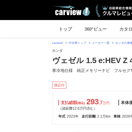
トップ
360°ビュー
カタ
carview!
中古車トップ
メーカー一覧
ホンダの車
ホンダ
ヴェゼル 1.5 e:HEV Z
寒冷地仕様 純正メモリーナビ フルセグT
保証付
293
支払総額
.7
本体
万円
(税込)
（諸経費12.6万円含む）
年式
2023年
走行距離
2.1万km
車検
2026