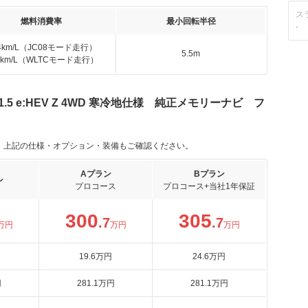
ス
燃料消費率
最小回転半径
-
.4km/L（JC08モード走行）
5.5m
.0km/L（WLTCモード走行）
5 e:HEV Z 4WD 寒冷地仕様 純正メモリーナビ フ
。上記の仕様・オプション・装備もご確認ください。
Aプラン
Bプラン
ン
プロコース
プロコース+当社1年保証
300
305
.7
.7
万円
万円
万円
19
.6
万円
24
.6
万円
円
281
.1
万円
281
.1
万円