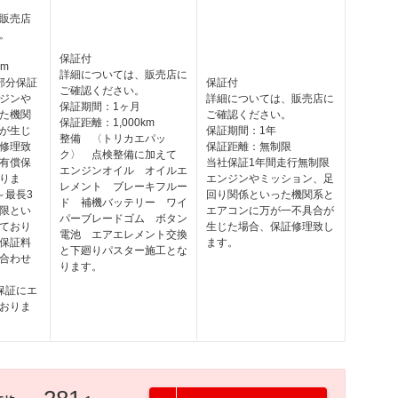
販売店
。
保証付
km
詳細については、販売店に
部分保証
保証付
ご確認ください。
ジンや
詳細については、販売店に
保証期間：1ヶ月
た機関
ご確認ください。
保証距離：1,000km
が生じ
保証期間：1年
整備 〈トリカエパッ
修理致
保証距離：無制限
ク〉 点検整備に加えて
有償保
当社保証1年間走行無制限
エンジンオイル オイルエ
りま
エンジンやミッション、足
レメント ブレーキフルー
～最長3
回り関係といった機関系と
ド 補機バッテリー ワイ
限とい
エアコンに万が一不具合が
パーブレードゴム ボタン
ており
生じた場合、保証修理致し
電池 エアエレメント交換
保証料
ます。
と下廻りパスター施工とな
合わせ
ります。
保証にエ
おりま