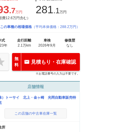
93
281
.7
.1
万円
万円
経費12.6万円含む）
この車種の相場価格
（平均本体価格：288.2万円）
年式
走行距離
車検
修復歴
023年
2.1万km
2026年9月
なし
無
見積もり・在庫確認
料
※お電話番号の入力は不要です。
店舗情報
株）トーサイ 北上・金ヶ崎 光岡自動車販売特
店
この店舗の中古車在庫一覧
住所