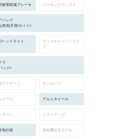
突被害軽減ブレーキ
パーキングアシスト
アバッグ
転席/助手席/サイド/-
EDヘッドライト
ディスチャージドラン
プ
メラ
-/バック/-
動リアゲート
サンルーフ
ルエアロ
アルミホイール
ーダウン
リフトアップ
冷地仕様
過給機設定モデル