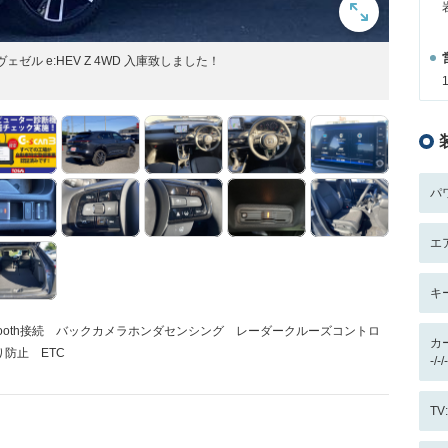
ル e:HEV Z 4WD 入庫致しました！
パ
エ
キ
etooth接続 バックカメラホンダセンシング レーダークルーズコントロ
カ
防止 ETC
-/
T