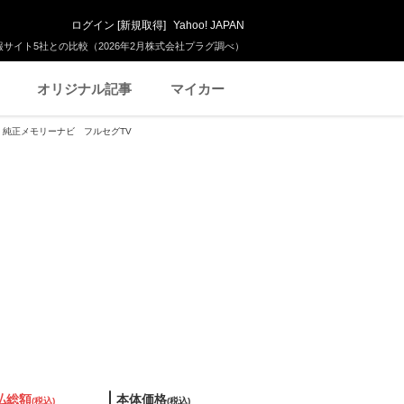
ログイン
[
新規取得
]
Yahoo! JAPAN
サイト5社との比較（2026年2月株式会社プラグ調べ）
オリジナル記事
マイカー
地仕様 純正メモリーナビ フルセグTV
払総額
本体価格
(税込)
(税込)