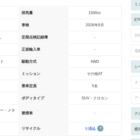
ミ
排気量
1500cc
ET
車検
2026年9月
3
し
定期点検記録簿
-
正規輸入車
-
電
ド
駆動方式
4WD
シ
ミッション
その他AT
オ
乗車定員
5名
ア
ボディタイプ
SUV・クロカン
ー・メタ
禁煙車
-
ク
リサイクル
リ済込
横