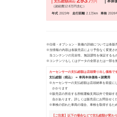
293
支払総額
.7
本体
万円
(税込)
（諸経費12.6万円含む）
年式
2023年
走行距離
2.1万km
車検
2026
※仕様・オプション・装備の詳細については各販
※当情報の内容は各販売店により予告なく変更され
当コンテンツの完全性、無誤謬性を保証するも
※コンテンツもしくはデータの全部または一部を
カーセンサーの支払総額は店頭乗り出し価格で
支払総額（税込） ＝ 車両本体価格＋諸費用
※カーセンサーの支払総額は店頭納車を前提に
かかります
※販売店の所在する所轄運輸支局以外で登録す
合があります。詳しくは販売店にお問合せく
※車検の切れた車両の場合、車検を取得するた
【ご注意】以下の場合などで支払総額が変わ