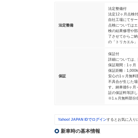
法定整備付
法定12ヶ月点検
自社工場にてサー
法定整備
点検についてはエ
検の結果修理や部
了させてからご納
の「トリカエル」
保証付
詳細については、
保証期間：1ヶ月
保証距離：1,000
保証
安心の1ヶ月無料
不具合が生じた場
す。納車後6ヶ月
証の保証料等詳し
※1ヵ月無料部分
Yahoo! JAPAN IDでログイン
するとお気に入り
新車時の基本情報