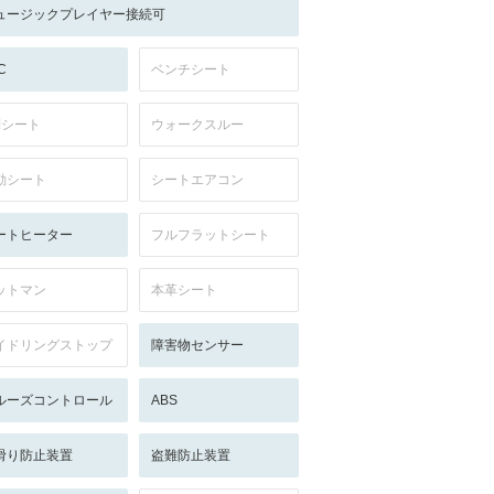
ュージックプレイヤー接続可
C
ベンチシート
列シート
ウォークスルー
動シート
シートエアコン
ートヒーター
フルフラットシート
ットマン
本革シート
イドリングストップ
障害物センサー
ルーズコントロール
ABS
滑り防止装置
盗難防止装置