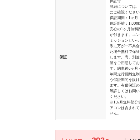
保証付
詳細については、
にご確認ください
保証期間：1ヶ月
保証距離：1,000
安心の1ヶ月無料
が付きます。エン
ミッションといっ
系に万が一不具合
た場合無料で保証
保証
します。尚、別途
証をご用意してお
す。納車後6ヶ月
年間走行距離無制
う保証期間を設け
ます。有償保証の
等詳しくはお問い
ください。
※1ヵ月無料部分
アコンは含まれて
せん。