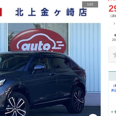
1
/
20
2
（諸
2
（
約