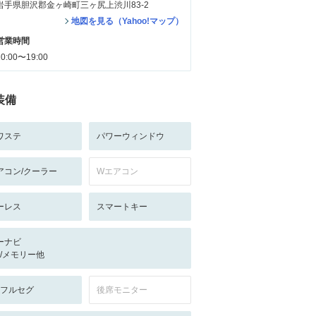
岩手県胆沢郡金ヶ崎町三ヶ尻上渋川83-2
地図を見る（Yahoo!マップ）
営業時間
10:00〜19:00
装備
ワステ
パワーウィンドウ
アコン/クーラー
Wエアコン
ーレス
スマートキー
ーナビ
-/-/メモリー他
V:フルセグ
後席モニター