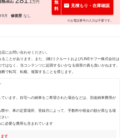
281
価格
.1
万円
無
(税込)
見積もり・在庫確認
料
年9月
修復歴
なし
※お電話番号の入力は不要です。
売店にお問い合わせください。
ることがあります。また、(株)リクルートおよびLINEヤフー株式会社は
のではなく、当コンテンツに起因するいかなる損害の責も負いかねます。
無断で転写、転載、複製することを禁じます。
す
しています。自宅への納車をご希望された場合などは、別途納車費用が
る際や、車の定置場所、登録月によって、手数料や税金の額が異なる場
ださい
めに必要な費用も含まれています
ります