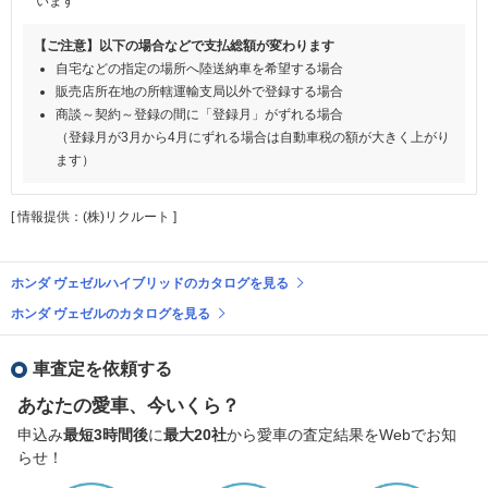
います
【ご注意】以下の場合などで支払総額が変わります
自宅などの指定の場所へ陸送納車を希望する場合
販売店所在地の所轄運輸支局以外で登録する場合
商談～契約～登録の間に「登録月」がずれる場合
（登録月が3月から4月にずれる場合は自動車税の額が大きく上がり
ます）
[ 情報提供：(株)リクルート ]
ホンダ ヴェゼルハイブリッドのカタログを見る
ホンダ ヴェゼルのカタログを見る
車査定を依頼する
あなたの愛車、今いくら？
申込み
最短3時間後
に
最大20社
から愛車の査定結果をWebでお知
らせ！