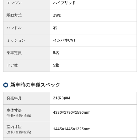
エンジン
ハイブリッド
駆動方式
2WD
ハンドル
右
ミッション
インパネCVT
乗車定員
5名
ドア数
5枚
新車時の車種スペック
発売年月
21(R3)/04
車体寸法
4330
×
1790
×
1590
mm
(全長×全幅×全高)
室内寸法
1445
×
1445
×
1225
mm
(全長×全幅×全高)