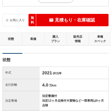
目立つ傷・凹み等が少しあり、加修が必要と思われる箇所が数箇所ある
状態。走行15万km未満
内装：
無
見積もり・在庫確認
補修の必要な目立つ損傷、悪臭等がないこと
料
外装：
購入
販売店
車種
補修の必要な目立つ損傷がないこと
状態
装備
プラン
情報
スペック
修復歴：無
状態
この中古車の「車両品質評価書」を見る
2021
年式
(R3)
年
4.0
走行距離
万km
法定整備付
法定整備
法定12ヶ月点検付※貨物など一部車両は6ヶ月
点検