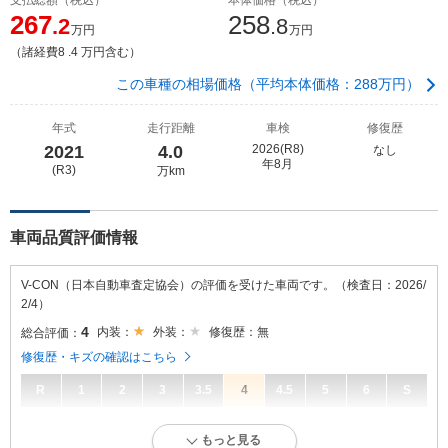
267
258
.2
.8
万円
万円
（諸経費8 .4 万円含む）
この車種の相場価格（平均本体価格：288万円）
年式
走行距離
車検
修復歴
2021
4.0
2026(R8)
なし
年8月
(R3)
万km
車両品質評価情報
V-CON（日本自動車査定協会）の評価を受けた車両です。（検査日：2026/
2/4）
4
内装：
外装：
修復歴：無
総合評価：
修復歴・キズの確認はこちら
R
1
2
3
3.5
4
4.5
5
6
S
4
総合評価：
もっと見る