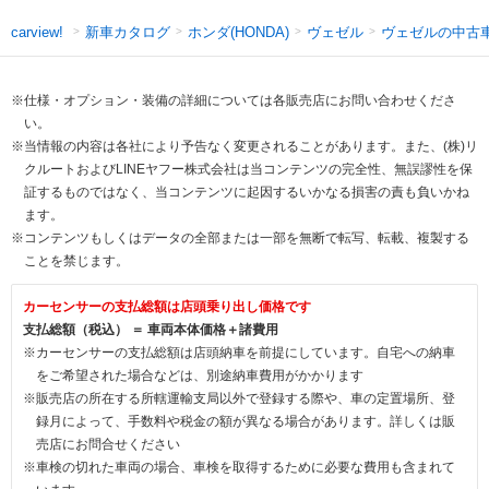
新車カタログ
ホンダ(HONDA)
ヴェゼル
ヴェゼルの中古
carview!
※仕様・オプション・装備の詳細については各販売店にお問い合わせくださ
い。
※当情報の内容は各社により予告なく変更されることがあります。また、(株)リ
クルートおよびLINEヤフー株式会社は当コンテンツの完全性、無誤謬性を保
証するものではなく、当コンテンツに起因するいかなる損害の責も負いかね
ます。
※コンテンツもしくはデータの全部または一部を無断で転写、転載、複製する
ことを禁じます。
カーセンサーの支払総額は店頭乗り出し価格です
支払総額（税込） ＝ 車両本体価格＋諸費用
※カーセンサーの支払総額は店頭納車を前提にしています。自宅への納車
をご希望された場合などは、別途納車費用がかかります
※販売店の所在する所轄運輸支局以外で登録する際や、車の定置場所、登
録月によって、手数料や税金の額が異なる場合があります。詳しくは販
売店にお問合せください
※車検の切れた車両の場合、車検を取得するために必要な費用も含まれて