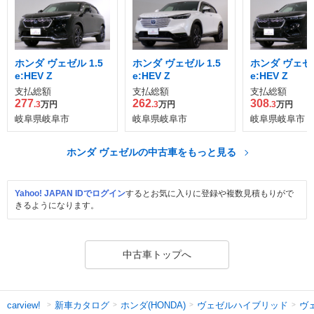
ホンダ ヴェゼル 1.5
ホンダ ヴェゼル 1.5
ホンダ ヴェゼル
e:HEV Z
e:HEV Z
e:HEV Z
支払総額
支払総額
支払総額
277
262
308
.3
万円
.3
万円
.3
万円
岐阜県岐阜市
岐阜県岐阜市
岐阜県岐阜市
ホンダ ヴェゼルの中古車をもっと見る
Yahoo! JAPAN IDでログイン
するとお気に入りに登録や複数見積もりがで
きるようになります。
中古車トップへ
新車カタログ
ホンダ(HONDA)
ヴェゼルハイブリッド
ヴ
carview!