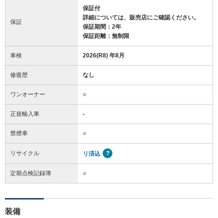
保証付
詳細については、販売店にご確認ください。
保証
保証期間：2年
保証距離：無制限
車検
2026(R8) 年8月
修復歴
なし
ワンオーナー
○
正規輸入車
-
禁煙車
○
リサイクル
リ済込
定期点検記録簿
○
装備