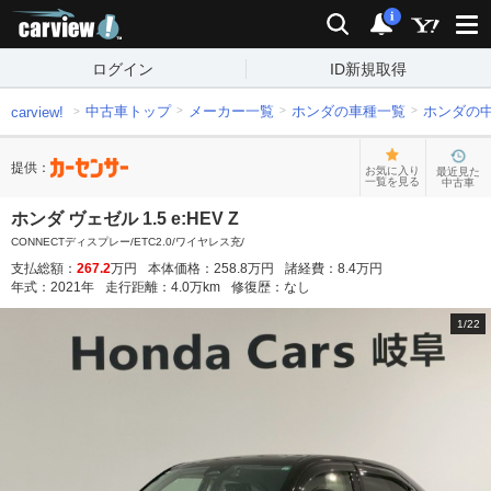
carview!
検索
通知
i
ログイン
ID新規取得
中古車トップ
メーカー一覧
ホンダの車種一覧
ホンダの
carview!
提供：
お気に入り
最近見た
一覧を見る
中古車
ホンダ ヴェゼル 1.5 e:HEV Z
CONNECTディスプレー/ETC2.0/ワイヤレス充/
支払総額：
267.2
万円
本体価格：
258.8
万円
諸経費：
8.4
万円
年式：
2021
年
走行距離：
4.0
万km
修復歴：
なし
1
/
22