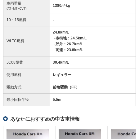
車両重量
1380/-/-
kg
(AT×MT×CVT)
10・15燃費
-
24.8km/L
└市街地：24.5km/L
WLTC燃費
└郊外：26.7km/L
└高速：23.8km/L
JC08燃費
30.4km/L
使用燃料
レギュラー
駆動方式
前輪駆動（FF）
最小回転半径
5.5
m
あなたにおすすめの中古車情報