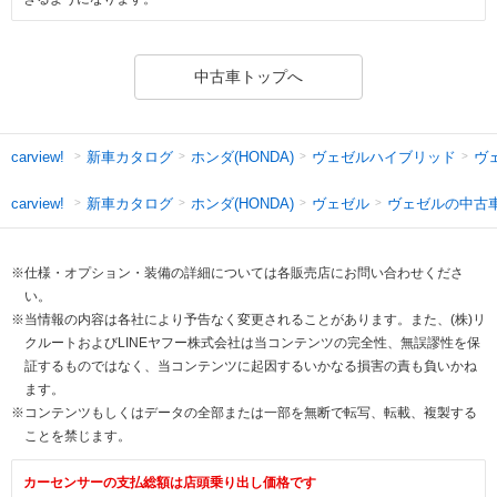
中古車トップへ
新車カタログ
ホンダ(HONDA)
ヴェゼルハイブリッド
ヴ
carview!
新車カタログ
ホンダ(HONDA)
ヴェゼル
ヴェゼルの中古
carview!
※仕様・オプション・装備の詳細については各販売店にお問い合わせくださ
い。
※当情報の内容は各社により予告なく変更されることがあります。また、(株)リ
クルートおよびLINEヤフー株式会社は当コンテンツの完全性、無誤謬性を保
証するものではなく、当コンテンツに起因するいかなる損害の責も負いかね
ます。
※コンテンツもしくはデータの全部または一部を無断で転写、転載、複製する
ことを禁じます。
カーセンサーの支払総額は店頭乗り出し価格です