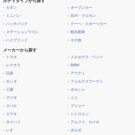
ボディタイプから探す
セダン
オープンカー
ミニバン
SUV・クロカン
ハッチバック
クーペ・スポーツカー
ステーションワゴン
軽自動車
ハイブリッド
その他
メーカーから探す
トヨタ
メルセデス・ベンツ
レクサス
BMW
日産
アウディ
ホンダ
フォルクスワーゲン
三菱
ポルシェ
マツダ
ミニ
スバル
プジョー
スズキ
シトロエン
ダイハツ
アルファ ロメオ
いすゞ
ボルボ