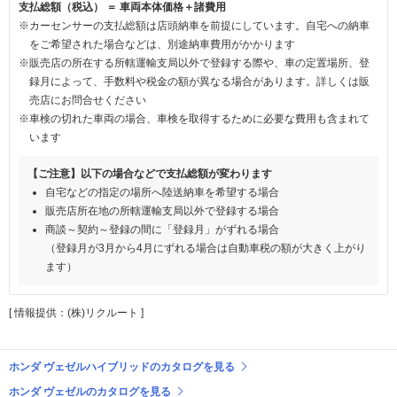
支払総額（税込） ＝ 車両本体価格＋諸費用
※カーセンサーの支払総額は店頭納車を前提にしています。自宅への納車
をご希望された場合などは、別途納車費用がかかります
※販売店の所在する所轄運輸支局以外で登録する際や、車の定置場所、登
録月によって、手数料や税金の額が異なる場合があります。詳しくは販
売店にお問合せください
※車検の切れた車両の場合、車検を取得するために必要な費用も含まれて
います
【ご注意】以下の場合などで支払総額が変わります
自宅などの指定の場所へ陸送納車を希望する場合
販売店所在地の所轄運輸支局以外で登録する場合
商談～契約～登録の間に「登録月」がずれる場合
（登録月が3月から4月にずれる場合は自動車税の額が大きく上がり
ます）
[ 情報提供：(株)リクルート ]
ホンダ ヴェゼルハイブリッドのカタログを見る
ホンダ ヴェゼルのカタログを見る