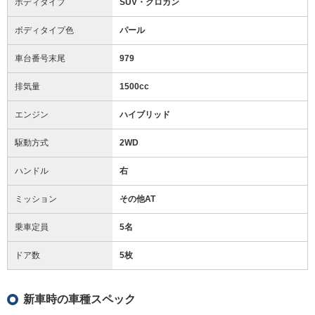
ボディタイプ
SUV・クロカン
ボディタイプ色
パール
車台番号末尾
979
排気量
1500cc
エンジン
ハイブリッド
駆動方式
2WD
ハンドル
右
ミッション
その他AT
乗車定員
5名
ドア数
5枚
新車時の車種スペック