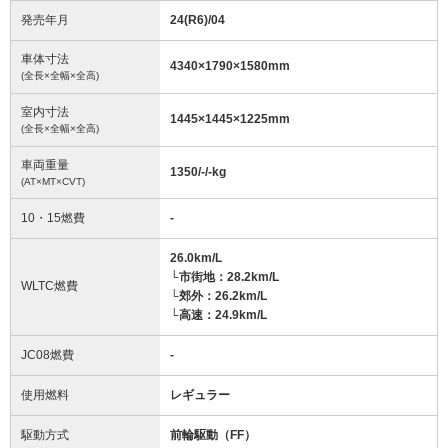
発売年月
24(R6)/04
車体寸法
4340
×
1790
×
1580
mm
(全長×全幅×全高)
室内寸法
1445
×
1445
×
1225
mm
(全長×全幅×全高)
車両重量
1350/-/-
kg
(AT×MT×CVT)
10・15燃費
-
26.0km/L
└市街地：28.2km/L
WLTC燃費
└郊外：26.2km/L
└高速：24.9km/L
JC08燃費
-
使用燃料
レギュラー
駆動方式
前輪駆動（FF）