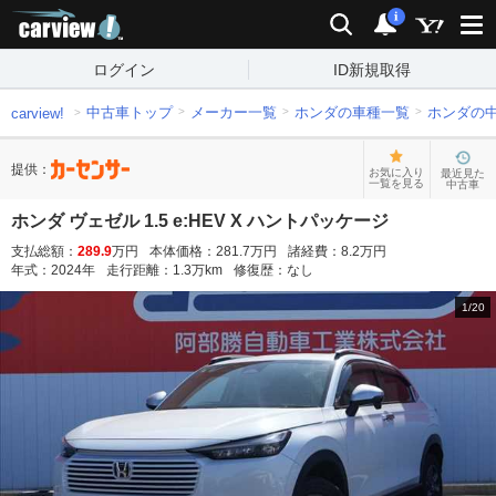
carview!
検索
通知
i
ログイン
ID新規取得
中古車トップ
メーカー一覧
ホンダの車種一覧
ホンダの
carview!
提供：
お気に入り
最近見た
一覧を見る
中古車
ホンダ ヴェゼル 1.5 e:HEV X ハントパッケージ
支払総額：
289.9
万円
本体価格：
281.7
万円
諸経費：
8.2
万円
年式：
2024
年
走行距離：
1.3
万km
修復歴：
なし
1
/
20