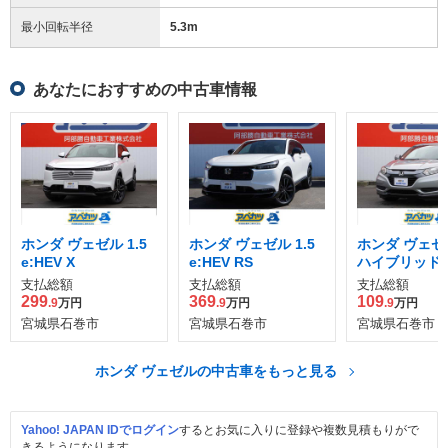
最小回転半径
5.3
m
あなたにおすすめの中古車情報
ホンダ ヴェゼル 1.5
ホンダ ヴェゼル 1.5
ホンダ ヴェゼル
e:HEV X
e:HEV RS
ハイブリッド
支払総額
支払総額
支払総額
299
369
109
.9
万円
.9
万円
.9
万円
宮城県石巻市
宮城県石巻市
宮城県石巻市
ホンダ ヴェゼルの中古車をもっと見る
Yahoo! JAPAN IDでログイン
するとお気に入りに登録や複数見積もりがで
きるようになります。