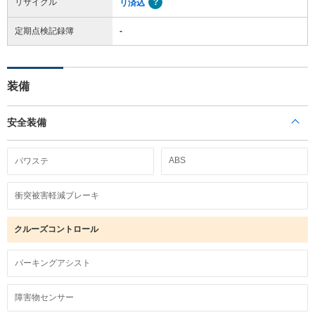
リサイクル
リ済込
定期点検記録簿
-
装備
安全装備
ABS
パワステ
衝突被害軽減ブレーキ
クルーズコントロール
パーキングアシスト
障害物センサー