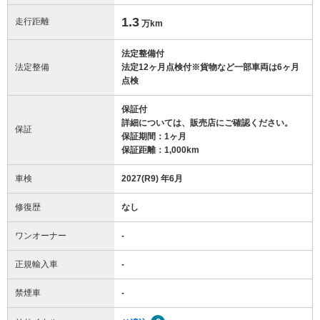
1.3
走行距離
万km
法定整備付
法定整備
法定12ヶ月点検付※貨物など一部車両は6ヶ月
点検
保証付
詳細については、販売店にご確認ください。
保証
保証期間：1ヶ月
保証距離：1,000km
車検
2027(R9) 年6月
修復歴
なし
ワンオーナー
-
正規輸入車
-
禁煙車
-