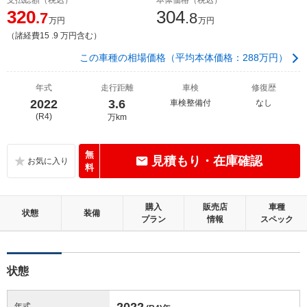
320
304
.7
.8
万円
万円
（諸経費15 .9 万円含む）
この車種の相場価格（平均本体価格：288万円）
年式
走行距離
車検
修復歴
2022
3.6
車検整備付
なし
(R4)
万km
無
見積もり・在庫確認
料
購入
販売店
車種
状態
装備
プラン
情報
スペック
状態
2022
年式