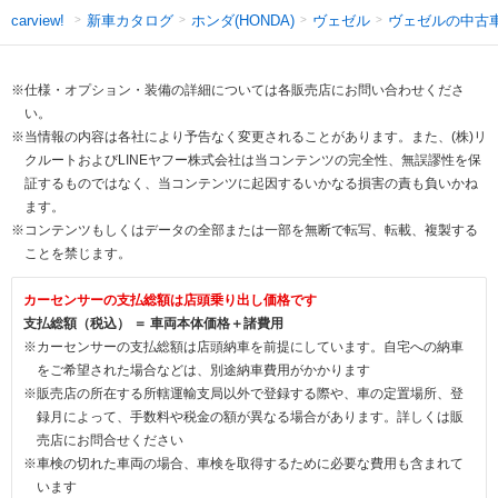
新車カタログ
ホンダ(HONDA)
ヴェゼル
ヴェゼルの中古
carview!
※仕様・オプション・装備の詳細については各販売店にお問い合わせくださ
い。
※当情報の内容は各社により予告なく変更されることがあります。また、(株)リ
クルートおよびLINEヤフー株式会社は当コンテンツの完全性、無誤謬性を保
証するものではなく、当コンテンツに起因するいかなる損害の責も負いかね
ます。
※コンテンツもしくはデータの全部または一部を無断で転写、転載、複製する
ことを禁じます。
カーセンサーの支払総額は店頭乗り出し価格です
支払総額（税込） ＝ 車両本体価格＋諸費用
※カーセンサーの支払総額は店頭納車を前提にしています。自宅への納車
をご希望された場合などは、別途納車費用がかかります
※販売店の所在する所轄運輸支局以外で登録する際や、車の定置場所、登
録月によって、手数料や税金の額が異なる場合があります。詳しくは販
売店にお問合せください
※車検の切れた車両の場合、車検を取得するために必要な費用も含まれて
います