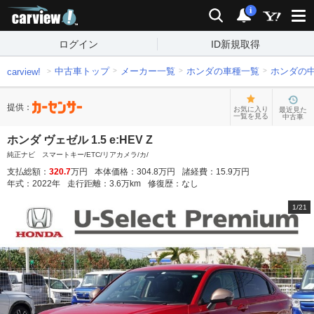
carview!
検索
通知
i
ログイン
ID新規取得
中古車トップ
メーカー一覧
ホンダの車種一覧
ホンダの
carview!
提供：
お気に入り
最近見た
一覧を見る
中古車
ホンダ ヴェゼル 1.5 e:HEV Z
純正ナビ スマートキー/ETC/リアカメラ/カ/
支払総額：
320.7
万円
本体価格：
304.8
万円
諸経費：
15.9
万円
年式：
2022
年
走行距離：
3.6
万km
修復歴：
なし
1
/
21