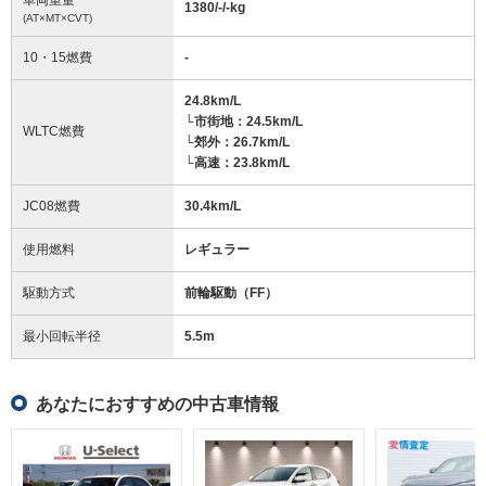
1380/-/-
kg
(AT×MT×CVT)
10・15燃費
-
24.8km/L
└市街地：24.5km/L
WLTC燃費
└郊外：26.7km/L
└高速：23.8km/L
JC08燃費
30.4km/L
使用燃料
レギュラー
駆動方式
前輪駆動（FF）
最小回転半径
5.5
m
あなたにおすすめの中古車情報