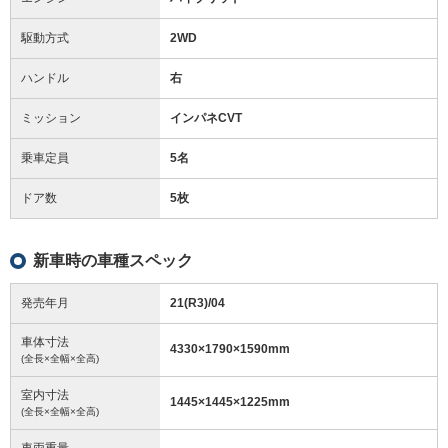
駆動方式
2WD
ハンドル
右
ミッション
インパネCVT
乗車定員
5名
ドア数
5枚
新車時の車種スペック
発売年月
21(R3)/04
車体寸法
4330
×
1790
×
1590
mm
(全長×全幅×全高)
室内寸法
1445
×
1445
×
1225
mm
(全長×全幅×全高)
車両重量