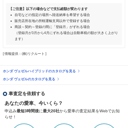
【ご注意】以下の場合などで支払総額が変わります
自宅などの指定の場所へ陸送納車を希望する場合
販売店所在地の所轄運輸支局以外で登録する場合
商談～契約～登録の間に「登録月」がずれる場合
（登録月が3月から4月にずれる場合は自動車税の額が大きく上がり
ます）
[ 情報提供：(株)リクルート ]
ホンダ ヴェゼルハイブリッドのカタログを見る
ホンダ ヴェゼルのカタログを見る
車査定を依頼する
あなたの愛車、今いくら？
申込み
最短3時間後
に
最大20社
から愛車の査定結果をWebでお知
らせ！