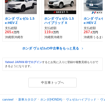
ホンダ ヴェゼル 1.5
ホンダ ヴェゼル 1.5
ホンダ ヴェゼル
e:HEV Z
ハイブリッド X
e:HEV Z
支払総額
支払総額
支払総額
265
119
267
.6
万円
.9
万円
.8
万円
沖縄県沖縄市
沖縄県沖縄市
沖縄県うるま市
ホンダ ヴェゼルの中古車をもっと見る
Yahoo! JAPAN IDでログイン
するとお気に入りに登録や複数見積もりがで
きるようになります。
中古車トップへ
新車カタログ
ホンダ(HONDA)
ヴェゼルハイブリッド
ヴ
carview!