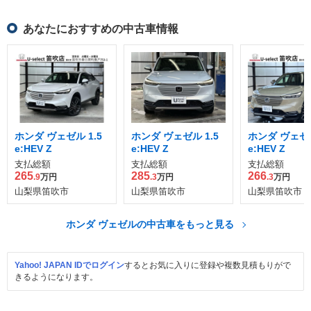
あなたにおすすめの中古車情報
ホンダ ヴェゼル 1.5
ホンダ ヴェゼル 1.5
ホンダ ヴェゼル
e:HEV Z
e:HEV Z
e:HEV Z
支払総額
支払総額
支払総額
265
285
266
.9
万円
.3
万円
.3
万円
山梨県笛吹市
山梨県笛吹市
山梨県笛吹市
ホンダ ヴェゼルの中古車をもっと見る
Yahoo! JAPAN IDでログイン
するとお気に入りに登録や複数見積もりがで
きるようになります。