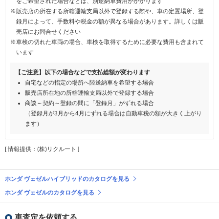
をご希望された場合などは、別途納車費用がかかります
※販売店の所在する所轄運輸支局以外で登録する際や、車の定置場所、登
録月によって、手数料や税金の額が異なる場合があります。詳しくは販
売店にお問合せください
※車検の切れた車両の場合、車検を取得するために必要な費用も含まれて
います
【ご注意】以下の場合などで支払総額が変わります
自宅などの指定の場所へ陸送納車を希望する場合
販売店所在地の所轄運輸支局以外で登録する場合
商談～契約～登録の間に「登録月」がずれる場合
（登録月が3月から4月にずれる場合は自動車税の額が大きく上がり
ます）
[ 情報提供：(株)リクルート ]
ホンダ ヴェゼルハイブリッドのカタログを見る
ホンダ ヴェゼルのカタログを見る
車査定を依頼する