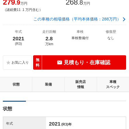
279
268
.9
.8
万円
万円
（諸経費11 .1 万円含む）
この車種の相場価格（平均本体価格：288万円）
年式
走行距離
車検
修復歴
2021
2.8
車検整備付
なし
(R3)
万km
無
見積もり・在庫確認
料
販売店
車種
状態
装備
情報
スペック
状態
2021
年式
(R3)
年