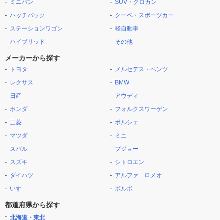
ミニバン
SUV・クロカン
ハッチバック
クーペ・スポーツカー
ステーションワゴン
軽自動車
ハイブリッド
その他
メーカーから探す
トヨタ
メルセデス・ベンツ
レクサス
BMW
日産
アウディ
ホンダ
フォルクスワーゲン
三菱
ポルシェ
マツダ
ミニ
スバル
プジョー
スズキ
シトロエン
ダイハツ
アルファ ロメオ
いすゞ
ボルボ
都道府県から探す
北海道・東北