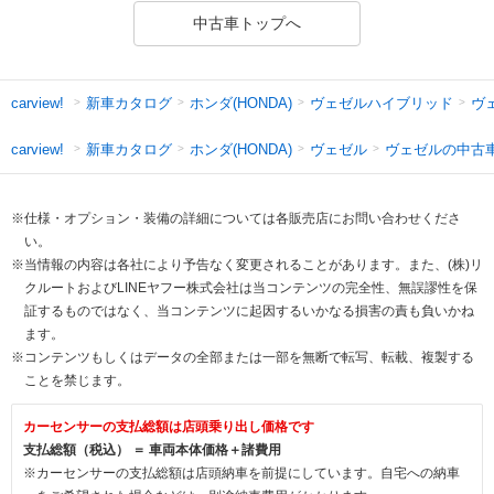
中古車トップへ
新車カタログ
ホンダ(HONDA)
ヴェゼルハイブリッド
ヴ
carview!
新車カタログ
ホンダ(HONDA)
ヴェゼル
ヴェゼルの中古
carview!
※仕様・オプション・装備の詳細については各販売店にお問い合わせくださ
い。
※当情報の内容は各社により予告なく変更されることがあります。また、(株)リ
クルートおよびLINEヤフー株式会社は当コンテンツの完全性、無誤謬性を保
証するものではなく、当コンテンツに起因するいかなる損害の責も負いかね
ます。
※コンテンツもしくはデータの全部または一部を無断で転写、転載、複製する
ことを禁じます。
カーセンサーの支払総額は店頭乗り出し価格です
支払総額（税込） ＝ 車両本体価格＋諸費用
※カーセンサーの支払総額は店頭納車を前提にしています。自宅への納車