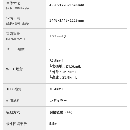
車体寸法
4330
×
1790
×
1590
mm
(全長×全幅×全高)
室内寸法
1445
×
1445
×
1225
mm
(全長×全幅×全高)
車両重量
1380/-/-
kg
(AT×MT×CVT)
10・15燃費
-
24.8km/L
└市街地：24.5km/L
WLTC燃費
└郊外：26.7km/L
└高速：23.8km/L
JC08燃費
30.4km/L
使用燃料
レギュラー
駆動方式
前輪駆動（FF）
最小回転半径
5.5
m