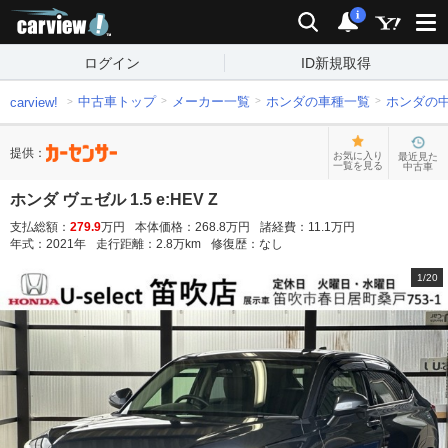
carview!
検索
通知
i
ログイン
ID新規取得
中古車トップ
メーカー一覧
ホンダの車種一覧
ホンダの
carview!
提供：
お気に入り
最近見た
一覧を見る
中古車
ホンダ ヴェゼル 1.5 e:HEV Z
支払総額：
279.9
万円
本体価格：
268.8
万円
諸経費：
11.1
万円
年式：
2021
年
走行距離：
2.8
万km
修復歴：
なし
1
/
20