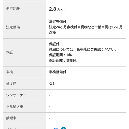
2.8
走行距離
万km
法定整備付
法定整備
法定24ヶ月点検付※貨物など一部車両は12ヶ月
点検
保証付
詳細については、販売店にご確認ください。
保証
保証期間：1年
保証距離：無制限
車検
車検整備付
修復歴
なし
ワンオーナー
-
正規輸入車
-
禁煙車
-