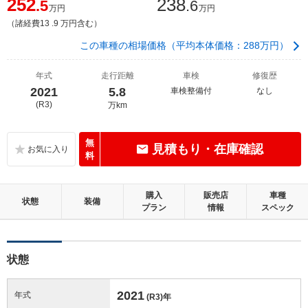
252
238
.5
.6
万円
万円
（諸経費13 .9 万円含む）
この車種の相場価格（平均本体価格：288万円）
年式
走行距離
車検
修復歴
2021
5.8
車検整備付
なし
(R3)
万km
無
見積もり・在庫確認
料
購入
販売店
車種
状態
装備
プラン
情報
スペック
状態
2021
年式
(R3)
年