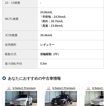
10・15燃費
-
24.8km/L
└市街地：24.5km/L
WLTC燃費
└郊外：26.7km/L
└高速：23.8km/L
JC08燃費
30.4km/L
使用燃料
レギュラー
駆動方式
前輪駆動（FF）
最小回転半径
5.5
m
あなたにおすすめの中古車情報