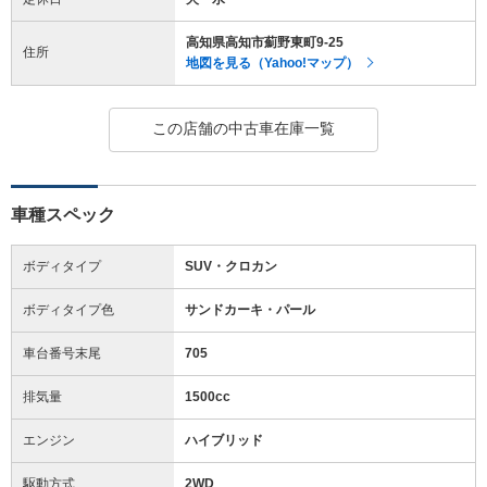
高知県高知市薊野東町9-25
住所
地図を見る（Yahoo!マップ）
この店舗の中古車在庫一覧
車種スペック
ボディタイプ
SUV・クロカン
ボディタイプ色
サンドカーキ・パール
車台番号末尾
705
排気量
1500cc
エンジン
ハイブリッド
駆動方式
2WD