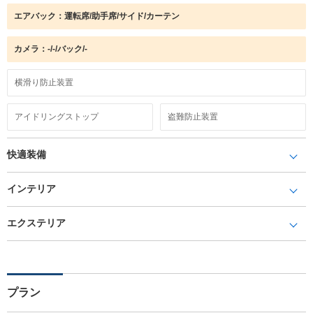
エアバック：運転席/助手席/サイド/カーテン
カメラ：-/-/バック/-
横滑り防止装置
アイドリングストップ
盗難防止装置
快適装備
インテリア
エクステリア
プラン