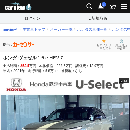
carview!
検索
通知
i
ログイン
ID新規取得
中古車トップ
メーカー一覧
ホンダの車種一覧
ホンダの
carview!
提供：
お気に入り
最近見た
一覧を見る
中古車
ホンダ ヴェゼル 1.5 e:HEV Z
支払総額：
252.5
万円
本体価格：
238.6
万円
諸経費：
13.9
万円
年式：
2021
年
走行距離：
5.8
万km
修復歴：
なし
1
/
22