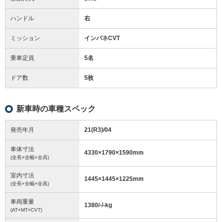
ハンドル
右
ミッション
インパネCVT
乗車定員
5名
ドア数
5枚
新車時の車種スペック
発売年月
21(R3)/04
車体寸法
4330
×
1790
×
1590
mm
(全長×全幅×全高)
室内寸法
1445
×
1445
×
1225
mm
(全長×全幅×全高)
車両重量
1380/-/-
kg
(AT×MT×CVT)