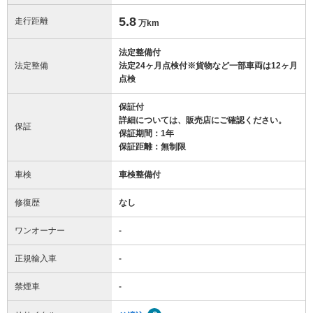
5.8
走行距離
万km
法定整備付
法定整備
法定24ヶ月点検付※貨物など一部車両は12ヶ月
点検
保証付
詳細については、販売店にご確認ください。
保証
保証期間：1年
保証距離：無制限
車検
車検整備付
修復歴
なし
ワンオーナー
-
正規輸入車
-
禁煙車
-