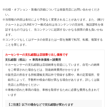
※仕様・オプション・装備の詳細については各販売店にお問い合わせくださ
い。
※当情報の内容は各社により予告なく変更されることがあります。また、(株)リ
クルートおよびLINEヤフー株式会社は当コンテンツの完全性、無誤謬性を保
証するものではなく、当コンテンツに起因するいかなる損害の責も負いかね
ます。
※コンテンツもしくはデータの全部または一部を無断で転写、転載、複製する
ことを禁じます。
カーセンサーの支払総額は店頭乗り出し価格です
支払総額（税込） ＝ 車両本体価格＋諸費用
※カーセンサーの支払総額は店頭納車を前提にしています。自宅への納車
をご希望された場合などは、別途納車費用がかかります
※販売店の所在する所轄運輸支局以外で登録する際や、車の定置場所、登
録月によって、手数料や税金の額が異なる場合があります。詳しくは販
売店にお問合せください
※車検の切れた車両の場合、車検を取得するために必要な費用も含まれて
います
【ご注意】以下の場合などで支払総額が変わります