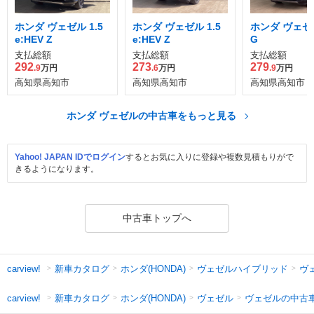
ホンダ ヴェゼル 1.5
ホンダ ヴェゼル 1.5
ホンダ ヴェゼル
e:HEV Z
e:HEV Z
G
支払総額
支払総額
支払総額
292
273
279
.9
万円
.6
万円
.9
万円
高知県高知市
高知県高知市
高知県高知市
ホンダ ヴェゼルの中古車をもっと見る
Yahoo! JAPAN IDでログイン
するとお気に入りに登録や複数見積もりがで
きるようになります。
中古車トップへ
新車カタログ
ホンダ(HONDA)
ヴェゼルハイブリッド
ヴ
carview!
新車カタログ
ホンダ(HONDA)
ヴェゼル
ヴェゼルの中古
carview!