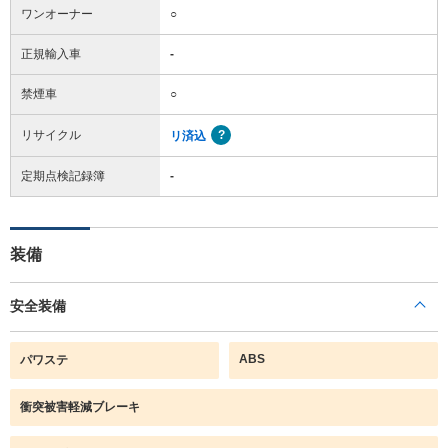
ワンオーナー
○
正規輸入車
-
禁煙車
○
リサイクル
リ済込
定期点検記録簿
-
装備
安全装備
ABS
パワステ
衝突被害軽減ブレーキ