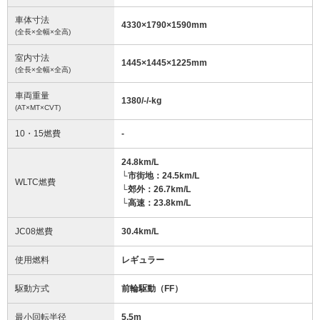
車体寸法
4330
×
1790
×
1590
mm
(全長×全幅×全高)
室内寸法
1445
×
1445
×
1225
mm
(全長×全幅×全高)
車両重量
1380/-/-
kg
(AT×MT×CVT)
10・15燃費
-
24.8km/L
└市街地：24.5km/L
WLTC燃費
└郊外：26.7km/L
└高速：23.8km/L
JC08燃費
30.4km/L
使用燃料
レギュラー
駆動方式
前輪駆動（FF）
最小回転半径
5.5
m