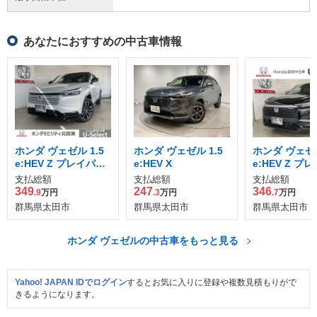
あなたにおすすめの中古車情報
ホンダ ヴェゼル 1.5
ホンダ ヴェゼル 1.5
ホンダ ヴェゼル
e:HEV Z プレイパッ
e:HEV X
e:HEV Z プ
ケージ
ケージ
支払総額
支払総額
支払総額
349
247
346
.9
万円
.3
万円
.7
万円
群馬県太田市
群馬県太田市
群馬県太田市
ホンダ ヴェゼルの中古車をもっと見る
Yahoo! JAPAN IDでログイン
するとお気に入りに登録や複数見積もりがで
きるようになります。