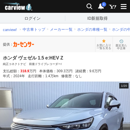
carview!
検索
通知
i
ログイン
ID新規取得
中古車トップ
メーカー一覧
ホンダの車種一覧
ホンダの
carview!
提供：
お気に入り
最近見た
一覧を見る
中古車
ホンダ ヴェゼル 1.5 e:HEV Z
純正コネクトナビ 前後ドライブレコーダー/
支払総額：
318.9
万円
本体価格：
309.3
万円
諸経費：
9.6
万円
年式：
2024
年
走行距離：
1.4
万km
修復歴：
なし
1
/
20