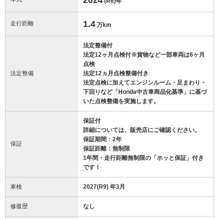
(R6)
年
1.4
走行距離
万km
法定整備付
法定12ヶ月点検付※貨物など一部車両は6ヶ月
点検
法定整備
法定12ヵ月点検整備付き
法定点検に加えてエンジンルーム・足まわり・
下回りなど「Honda中古車商品化基準」に基づ
いた点検整備を実施します。
保証付
詳細については、販売店にご確認ください。
保証期間：2年
保証
保証距離：無制限
1年間・走行距離無制限の「ホッと保証」付き
です！
車検
2027(R9) 年3月
修復歴
なし