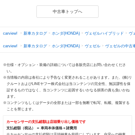
中古車トップへ
新車カタログ
ホンダ(HONDA)
ヴェゼルハイブリッド
ヴ
carview!
新車カタログ
ホンダ(HONDA)
ヴェゼル
ヴェゼルの中古
carview!
※仕様・オプション・装備の詳細については各販売店にお問い合わせくださ
い。
※当情報の内容は各社により予告なく変更されることがあります。また、(株)リ
クルートおよびLINEヤフー株式会社は当コンテンツの完全性、無誤謬性を保
証するものではなく、当コンテンツに起因するいかなる損害の責も負いかね
ます。
※コンテンツもしくはデータの全部または一部を無断で転写、転載、複製する
ことを禁じます。
カーセンサーの支払総額は店頭乗り出し価格です
支払総額（税込） ＝ 車両本体価格＋諸費用
※カーセンサーの支払総額は店頭納車を前提にしています。自宅への納車