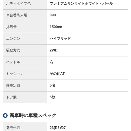
ボディタイプ色
プレミアムサンライトホワイト・パール
車台番号末尾
098
排気量
1500cc
エンジン
ハイブリッド
駆動方式
2WD
ハンドル
右
ミッション
その他AT
乗車定員
5名
ドア数
5枚
新車時の車種スペック
発売年月
23(R5)/07