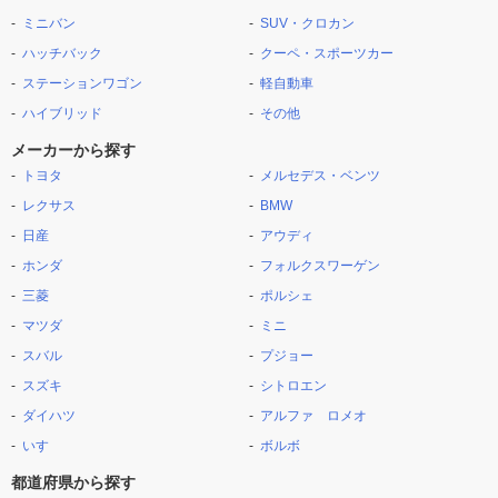
ミニバン
SUV・クロカン
ハッチバック
クーペ・スポーツカー
ステーションワゴン
軽自動車
ハイブリッド
その他
メーカーから探す
トヨタ
メルセデス・ベンツ
レクサス
BMW
日産
アウディ
ホンダ
フォルクスワーゲン
三菱
ポルシェ
マツダ
ミニ
スバル
プジョー
スズキ
シトロエン
ダイハツ
アルファ ロメオ
いすゞ
ボルボ
都道府県から探す