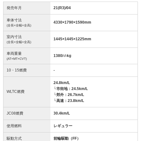
発売年月
21(R3)/04
車体寸法
4330
×
1790
×
1590
mm
(全長×全幅×全高)
室内寸法
1445
×
1445
×
1225
mm
(全長×全幅×全高)
車両重量
1380/-/-
kg
(AT×MT×CVT)
10・15燃費
-
24.8km/L
└市街地：24.5km/L
WLTC燃費
└郊外：26.7km/L
└高速：23.8km/L
JC08燃費
30.4km/L
使用燃料
レギュラー
駆動方式
前輪駆動（FF）