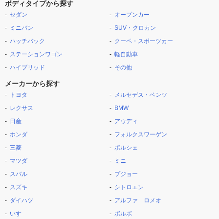
ボディタイプから探す
セダン
オープンカー
ミニバン
SUV・クロカン
ハッチバック
クーペ・スポーツカー
ステーションワゴン
軽自動車
ハイブリッド
その他
メーカーから探す
トヨタ
メルセデス・ベンツ
レクサス
BMW
日産
アウディ
ホンダ
フォルクスワーゲン
三菱
ポルシェ
マツダ
ミニ
スバル
プジョー
スズキ
シトロエン
ダイハツ
アルファ ロメオ
いすゞ
ボルボ