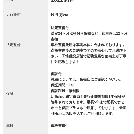
(R3)
年
6.9
走行距離
万km
法定整備付
法定24ヶ月点検付※貨物など一部車両は12ヶ月
点検
法定整備
車検整備費用は車両本体に含まれております。
点検整備後のご納車ですので安心してお選び下
さい！工場併設店舗で経験豊富な整備士が丁寧
に対応致します！
保証付
詳細については、販売店にご確認ください。
保証期間：1年
保証距離：無制限
保証
U-Select認定車両！走行距離無制限1年保証が
附帯されております。最長5年まで延長できる
ホッと保証プラスもご用意しております。最寄
りHondaの販売店でもご利用頂けます。
車検
車検整備付