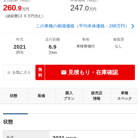
260
247
.9
.0
万円
万円
（諸経費13 .9 万円含む）
この車種の相場価格（平均本体価格：288万円）
年式
走行距離
車検
修復歴
2021
6.9
車検整備付
なし
(R3)
万km
無
見積もり・在庫確認
料
購入
販売店
車種
状態
装備
プラン
情報
スペック
状態
2021
年式