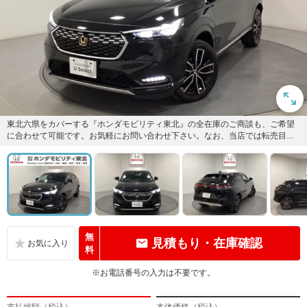
東北六県をカバーする『ホンダモビリティ東北』の全在庫のご商談も、ご希望
に合わせて可能です。お気軽にお問い合わせ下さい。なお、当店では転売目的
でのご購入はお断りさせて頂きま...
無
見積もり・在庫確認
料
※お電話番号の入力は不要です。
支払総額（税込）
本体価格（税込）