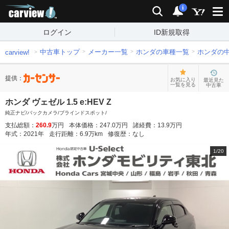
carview!
検索
通知
i
ログイン
ID新規取得
中古車トップ
メーカー一覧
ホンダの車種一覧
ホンダの
carview!
提供：
お気に入り
最近見た
一覧を見る
中古車
ホンダ ヴェゼル 1.5 e:HEV Z
純正ナビ/バックカメラ/ブラインドスポット/
支払総額：
260.9
万円
本体価格：
247.0
万円
諸経費：
13.9
万円
年式：
2021
年
走行距離：
6.9
万km
修復歴：
なし
1
/
20