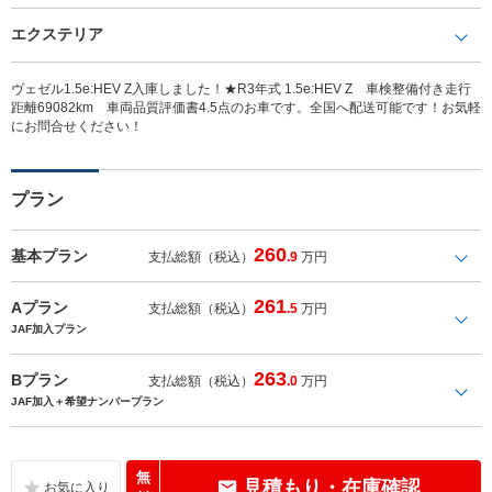
エクステリア
ヴェゼル1.5e:HEV Z入庫しました！★R3年式 1.5e:HEV Z 車検整備付き走行
距離69082km 車両品質評価書4.5点のお車です。全国へ配送可能です！お気軽
にお問合せください！
プラン
260
基本プラン
支払総額（税込）
.9
万円
261
Aプラン
支払総額（税込）
.5
万円
JAF加入プラン
263
Bプラン
支払総額（税込）
.0
万円
JAF加入＋希望ナンバープラン
無
見積もり・在庫確認