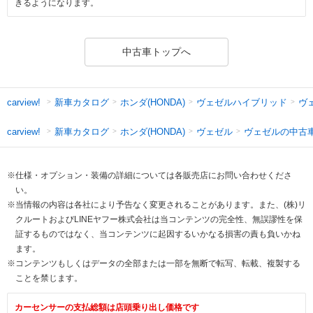
きるようになります。
中古車トップへ
新車カタログ
ホンダ(HONDA)
ヴェゼルハイブリッド
ヴ
carview!
新車カタログ
ホンダ(HONDA)
ヴェゼル
ヴェゼルの中古
carview!
※仕様・オプション・装備の詳細については各販売店にお問い合わせくださ
い。
※当情報の内容は各社により予告なく変更されることがあります。また、(株)リ
クルートおよびLINEヤフー株式会社は当コンテンツの完全性、無誤謬性を保
証するものではなく、当コンテンツに起因するいかなる損害の責も負いかね
ます。
※コンテンツもしくはデータの全部または一部を無断で転写、転載、複製する
ことを禁じます。
カーセンサーの支払総額は店頭乗り出し価格です