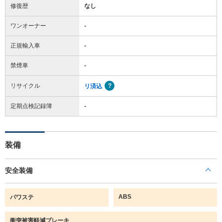
修復歴
なし
ワンオーナー
-
正規輸入車
-
禁煙車
-
リサイクル
リ済込
定期点検記録簿
-
装備
安全装備
ABS
パワステ
衝突被害軽減ブレーキ