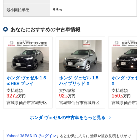
最小回転半径
5.5
m
あなたにおすすめの中古車情報
ホンダ ヴェゼル 1.5
ホンダ ヴェゼル 1.5
ホンダ ヴェゼル
e:HEV プレイ
ハイブリッド X
X
支払総額
支払総額
支払総額
327
92
150
.2
万円
.6
万円
.5
万円
宮城県仙台市宮城野区
宮城県仙台市宮城野区
宮城県仙台市宮
ホンダ ヴェゼルの中古車をもっと見る
Yahoo! JAPAN IDでログイン
するとお気に入りに登録や複数見積もりがで