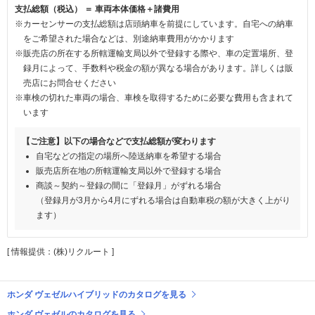
支払総額（税込） ＝ 車両本体価格＋諸費用
※カーセンサーの支払総額は店頭納車を前提にしています。自宅への納車
をご希望された場合などは、別途納車費用がかかります
※販売店の所在する所轄運輸支局以外で登録する際や、車の定置場所、登
録月によって、手数料や税金の額が異なる場合があります。詳しくは販
売店にお問合せください
※車検の切れた車両の場合、車検を取得するために必要な費用も含まれて
います
【ご注意】以下の場合などで支払総額が変わります
自宅などの指定の場所へ陸送納車を希望する場合
販売店所在地の所轄運輸支局以外で登録する場合
商談～契約～登録の間に「登録月」がずれる場合
（登録月が3月から4月にずれる場合は自動車税の額が大きく上がり
ます）
[ 情報提供：(株)リクルート ]
ホンダ ヴェゼルハイブリッドのカタログを見る
ホンダ ヴェゼルのカタログを見る