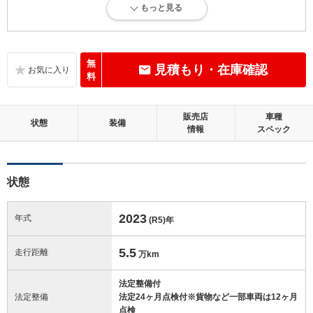
もっと見る
内外装に目立たない多少のキズ、ヘコミが認められる状態です。
内装：
標準的に使用されていて、多少のコゲ、スレ、キズがあります。
無
見積もり・在庫確認
料
外装：
キズ、ヘコミなどが少なく、あっても目立たない、良好な状態です。
販売店
車種
状態
装備
情報
スペック
修復歴：無
この中古車の「車両品質評価書」を見る
状態
2023
年式
(R5)
年
5.5
走行距離
万km
法定整備付
法定整備
法定24ヶ月点検付※貨物など一部車両は12ヶ月
点検