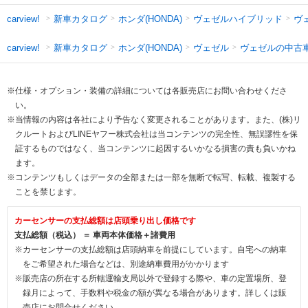
新車カタログ
ホンダ(HONDA)
ヴェゼルハイブリッド
ヴ
carview!
新車カタログ
ホンダ(HONDA)
ヴェゼル
ヴェゼルの中古
carview!
※仕様・オプション・装備の詳細については各販売店にお問い合わせくださ
い。
※当情報の内容は各社により予告なく変更されることがあります。また、(株)リ
クルートおよびLINEヤフー株式会社は当コンテンツの完全性、無誤謬性を保
証するものではなく、当コンテンツに起因するいかなる損害の責も負いかね
ます。
※コンテンツもしくはデータの全部または一部を無断で転写、転載、複製する
ことを禁じます。
カーセンサーの支払総額は店頭乗り出し価格です
支払総額（税込） ＝ 車両本体価格＋諸費用
※カーセンサーの支払総額は店頭納車を前提にしています。自宅への納車
をご希望された場合などは、別途納車費用がかかります
※販売店の所在する所轄運輸支局以外で登録する際や、車の定置場所、登
録月によって、手数料や税金の額が異なる場合があります。詳しくは販
売店にお問合せください