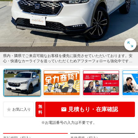
県内・隣県でご来店可能なお客様を優先に販売させていただいております。安
心・快適なカーライフを送っていただくためアフターフォローも強化中です。
納車後は無料1ヶ月点検も実施し...
無
見積もり・在庫確認
料
※お電話番号の入力は不要です。
支払総額（税込）
本体価格（税込）