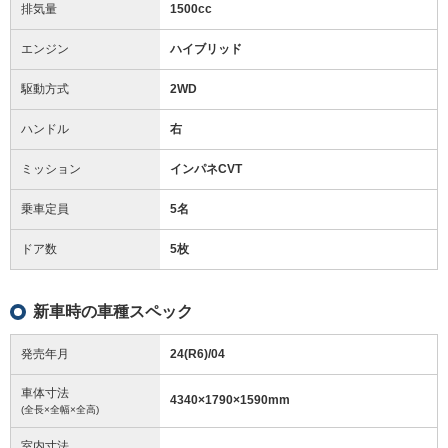
排気量
1500cc
エンジン
ハイブリッド
駆動方式
2WD
ハンドル
右
ミッション
インパネCVT
乗車定員
5名
ドア数
5枚
新車時の車種スペック
発売年月
24(R6)/04
車体寸法
4340
×
1790
×
1590
mm
(全長×全幅×全高)
室内寸法