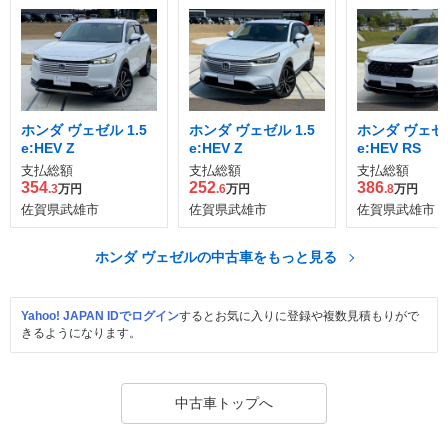
ホンダ ヴェゼル 1.5
ホンダ ヴェゼル 1.5
ホンダ ヴェゼル
e:HEV Z
e:HEV Z
e:HEV RS
支払総額
支払総額
支払総額
354
252
386
.3
万円
.6
万円
.8
万円
佐賀県武雄市
佐賀県武雄市
佐賀県武雄市
ホンダ ヴェゼルの中古車をもっと見る
Yahoo! JAPAN IDでログイン
するとお気に入りに登録や複数見積もりがで
きるようになります。
中古車トップへ