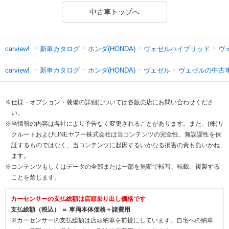
中古車トップへ
新車カタログ
ホンダ(HONDA)
ヴェゼルハイブリッド
ヴ
carview!
新車カタログ
ホンダ(HONDA)
ヴェゼル
ヴェゼルの中古
carview!
※仕様・オプション・装備の詳細については各販売店にお問い合わせくださ
い。
※当情報の内容は各社により予告なく変更されることがあります。また、(株)リ
クルートおよびLINEヤフー株式会社は当コンテンツの完全性、無誤謬性を保
証するものではなく、当コンテンツに起因するいかなる損害の責も負いかね
ます。
※コンテンツもしくはデータの全部または一部を無断で転写、転載、複製する
ことを禁じます。
カーセンサーの支払総額は店頭乗り出し価格です
支払総額（税込） ＝ 車両本体価格＋諸費用
※カーセンサーの支払総額は店頭納車を前提にしています。自宅への納車