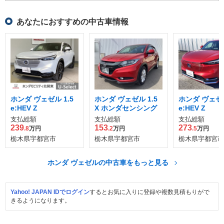
あなたにおすすめの中古車情報
ホンダ ヴェゼル 1.5
ホンダ ヴェゼル 1.5
ホンダ ヴェゼル
e:HEV Z
X ホンダセンシング
e:HEV Z
支払総額
支払総額
支払総額
239
153
273
.8
万円
.2
万円
.5
万円
栃木県宇都宮市
栃木県宇都宮市
栃木県宇都宮市
ホンダ ヴェゼルの中古車をもっと見る
Yahoo! JAPAN IDでログイン
するとお気に入りに登録や複数見積もりがで
きるようになります。