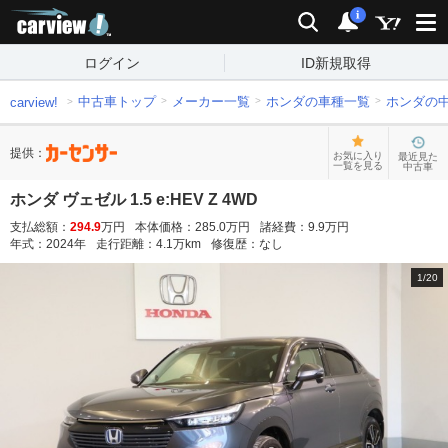
carview!
検索
通知
i
ログイン
ID新規取得
中古車トップ
メーカー一覧
ホンダの車種一覧
ホンダの
carview!
提供：
お気に入り
最近見た
一覧を見る
中古車
ホンダ ヴェゼル 1.5 e:HEV Z 4WD
支払総額：
294.9
万円
本体価格：
285.0
万円
諸経費：
9.9
万円
年式：
2024
年
走行距離：
4.1
万km
修復歴：
なし
1
/
20