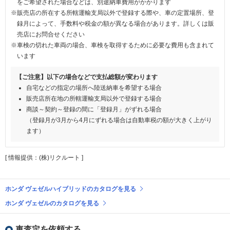
をご希望された場合などは、別途納車費用がかかります
※販売店の所在する所轄運輸支局以外で登録する際や、車の定置場所、登
録月によって、手数料や税金の額が異なる場合があります。詳しくは販
売店にお問合せください
※車検の切れた車両の場合、車検を取得するために必要な費用も含まれて
います
【ご注意】以下の場合などで支払総額が変わります
自宅などの指定の場所へ陸送納車を希望する場合
販売店所在地の所轄運輸支局以外で登録する場合
商談～契約～登録の間に「登録月」がずれる場合
（登録月が3月から4月にずれる場合は自動車税の額が大きく上がり
ます）
[ 情報提供：(株)リクルート ]
ホンダ ヴェゼルハイブリッドのカタログを見る
ホンダ ヴェゼルのカタログを見る
車査定を依頼する