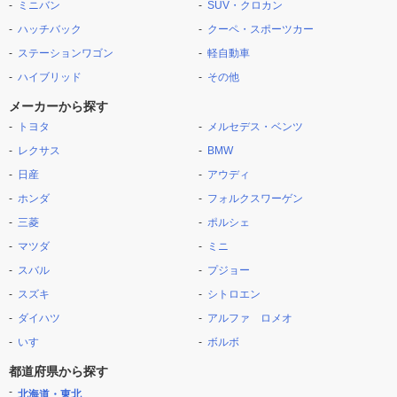
ミニバン
SUV・クロカン
ハッチバック
クーペ・スポーツカー
ステーションワゴン
軽自動車
ハイブリッド
その他
メーカーから探す
トヨタ
メルセデス・ベンツ
レクサス
BMW
日産
アウディ
ホンダ
フォルクスワーゲン
三菱
ポルシェ
マツダ
ミニ
スバル
プジョー
スズキ
シトロエン
ダイハツ
アルファ ロメオ
いすゞ
ボルボ
都道府県から探す
北海道・東北