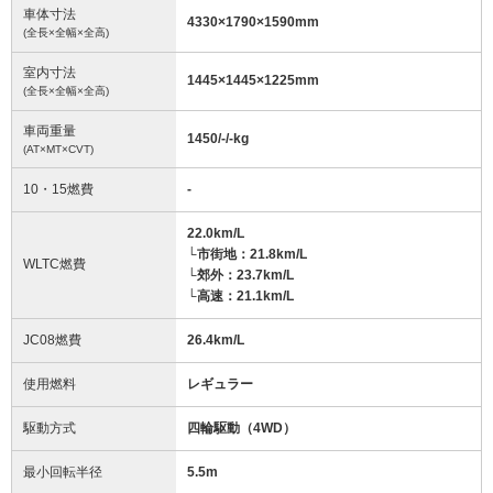
車体寸法
4330
×
1790
×
1590
mm
(全長×全幅×全高)
室内寸法
1445
×
1445
×
1225
mm
(全長×全幅×全高)
車両重量
1450/-/-
kg
(AT×MT×CVT)
10・15燃費
-
22.0km/L
└市街地：21.8km/L
WLTC燃費
└郊外：23.7km/L
└高速：21.1km/L
JC08燃費
26.4km/L
使用燃料
レギュラー
駆動方式
四輪駆動（4WD）
最小回転半径
5.5
m