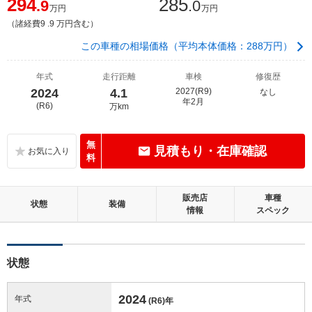
294
285
.9
.0
万円
万円
（諸経費9 .9 万円含む）
この車種の相場価格（平均本体価格：288万円）
年式
走行距離
車検
修復歴
2024
4.1
2027(R9)
なし
年2月
(R6)
万km
無
見積もり・在庫確認
料
販売店
車種
状態
装備
情報
スペック
状態
2024
年式
(R6)
年