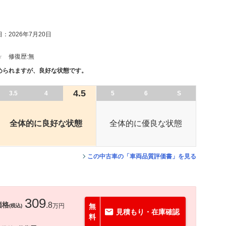
：2026年7月20日
修復歴:
無
められますが、良好な状態です。
4.5
3.5
4
5
6
S
全体的に良好な状態
全体的に優良な状態
この中古車の「車両品質評価書」を見る
309
価格
.8
万円
無
(税込)
見積もり・在庫確認
料