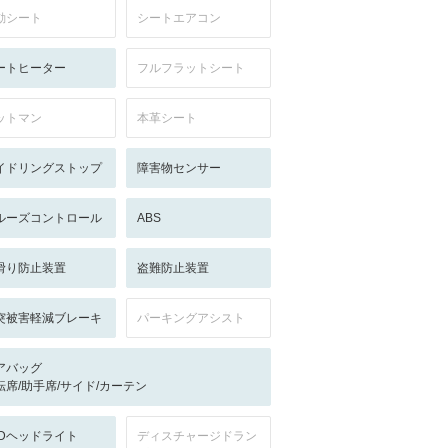
動シート
シートエアコン
ートヒーター
フルフラットシート
ットマン
本革シート
イドリングストップ
障害物センサー
ルーズコントロール
ABS
滑り防止装置
盗難防止装置
突被害軽減ブレーキ
パーキングアシスト
アバッグ
転席/助手席/サイド/カーテン
EDヘッドライト
ディスチャージドラン