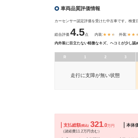
車両品質評価情報
カーセンサー認定評価を受けた中古車です。
検査日
4.5
総合評価
点
内装:
外装:
内外装に目立たない軽微なキズ、ヘコミが少し認
R
1
2
3
走行に支障が無い状態
321
支払総額
.0
本体
万円
(税込)
（諸経費11.2万円含む）