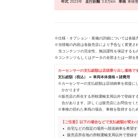
年式
2023年
走行距離
3.8万km
車検
車検
※仕様・オプション・装備の詳細については各販
※当情報の内容は各販売店により予告なく変更され
当コンテンツの完全性、無誤謬性を保証するも
※コンテンツもしくはデータの全部または一部を
カーセンサーの支払総額は店頭乗り出し価格で
支払総額（税込） ＝ 車両本体価格＋諸費用
※カーセンサーの支払総額は店頭納車を前提に
かかります
※販売店の所在する所轄運輸支局以外で登録す
合があります。詳しくは販売店にお問合せく
※車検の切れた車両の場合、車検を取得するた
【ご注意】以下の場合などで支払総額が変わ
自宅などの指定の場所へ陸送納車を希望す
販売店所在地の所轄運輸支局以外で登録す