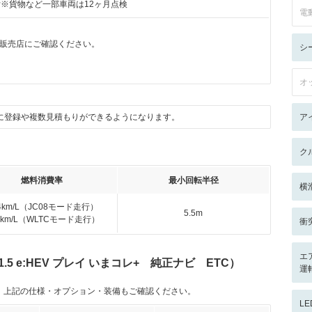
付※貨物など一部車両は12ヶ月点検
電
販売店にご確認ください。
シ
オ
に登録や複数見積もりができるようになります。
ア
ク
燃料消費率
最小回転半径
横
.4km/L（JC08モード走行）
5.5m
.8km/L（WLTCモード走行）
衝
エ
5 e:HEV プレイ いまコレ+ 純正ナビ ETC）
運
。上記の仕様・オプション・装備もご確認ください。
L