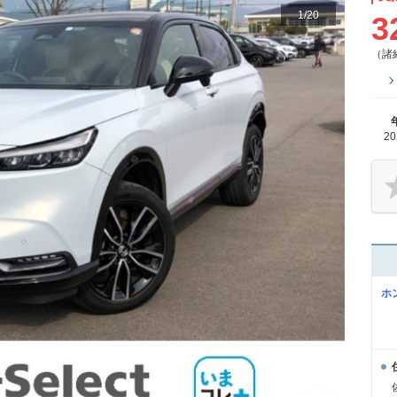
1
/
20
3
（諸
2
ホ