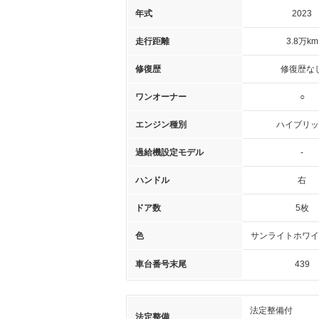
年式
2023
走行距離
3.8万km
修復歴
修復歴な
ワンオーナー
○
エンジン種別
ハイブリッ
過給機設定モデル
-
ハンドル
右
ドア数
5枚
色
サンライトホワイ
車台番号末尾
439
法定整備付
法定整備