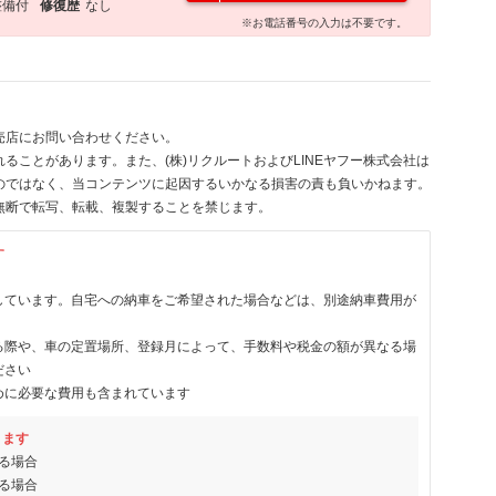
整備付
修復歴
なし
※お電話番号の入力は不要です。
売店にお問い合わせください。
ることがあります。また、(株)リクルートおよびLINEヤフー株式会社は
のではなく、当コンテンツに起因するいかなる損害の責も負いかねます。
無断で転写、転載、複製することを禁じます。
す
しています。自宅への納車をご希望された場合などは、別途納車費用が
る際や、車の定置場所、登録月によって、手数料や税金の額が異なる場
ださい
めに必要な費用も含まれています
ります
る場合
る場合