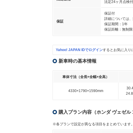
法定24ヶ月点検
保証付
詳細については、
保証
保証期間：1年
保証距離：無制限
Yahoo! JAPAN IDでログイン
するとお気に入り
新車時の基本情報
車体寸法（全長×全幅×全高）
30
4330×1790×1590mm
24
購入プラン内容（ホンダ ヴェゼル 1.
※各プランで設定が異なる項目をまとめています