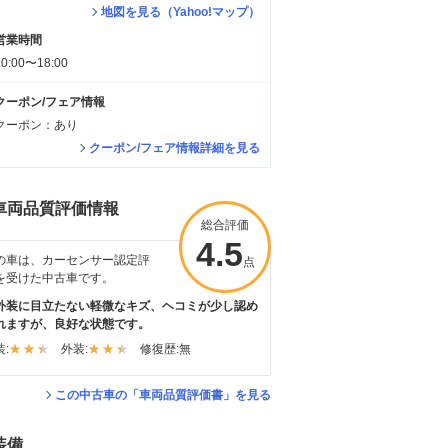
地図を見る（Yahoo!マップ）
営業時間
10:00〜18:00
クーポン/フェア情報
クーポン：あり
クーポン/フェア情報詳細を見る
車両品質評価情報
総合評価
4.5
の車は、カーセンサー認定評
点
を受けた中古車です。
外装に目立たない軽微なキズ、ヘコミが少し認め
れますが、良好な状態です。
:
外装:
修復歴:
無
この中古車の「車両品質評価書」を見る
装備