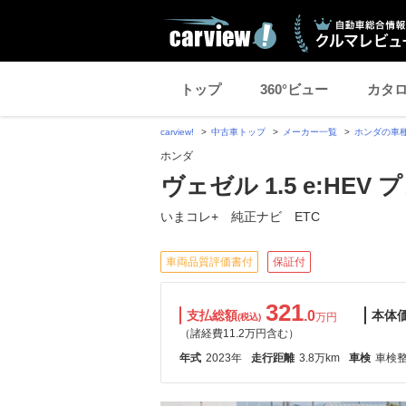
トップ
360°ビュー
カタ
carview!
中古車トップ
メーカー一覧
ホンダの車
ホンダ
ヴェゼル 1.5 e:HEV 
いまコレ+ 純正ナビ ETC
車両品質評価書付
保証付
321
支払総額
.0
本体
万円
(税込)
（諸経費11.2万円含む）
年式
2023年
走行距離
3.8万km
車検
車検