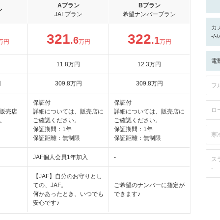
Aプラン
Bプラン
ン
JAFプラン
希望ナンバープラン
カ
321
322
-/
.6
.1
万円
万円
万円
電
11
.8
万円
12
.3
万円
円
309
.8
万円
309
.8
万円
フ
保証付
保証付
ロ
販売店
詳細については、販売店に
詳細については、販売店に
。
ご確認ください。
ご確認ください。
保証期間：1年
保証期間：1年
寒
保証距離：無制限
保証距離：無制限
JAF個人会員1年加入
-
ス
-
【JAF】自分のお守りとし
ての、JAF。
ご希望のナンバーに指定が
何かあったとき、いつでも
できます♪
安心です♪