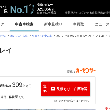
掲載レビュー
325,856
件
時点
※新車カタログのある自動車総合情報
2026.08.06
ログ
中古車検索
新車見積り
車買取
ニュース
種一覧
ホンダの中古車
ヴェゼルの中古車
ホンダ ヴェゼル 1.5 e:HEV プレイ いまコレ+
プレイ
提供：
309
価格
.8
万円
無
(税込)
見積もり・在庫確認
料
整備付
修復歴
なし
※お電話番号の入力は不要です。
支