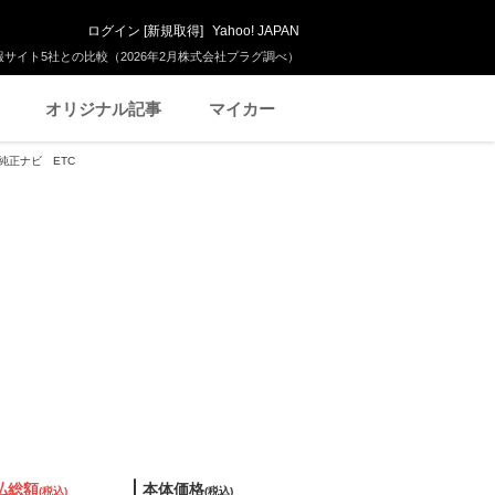
ログイン
[
新規取得
]
Yahoo! JAPAN
サイト5社との比較（2026年2月株式会社プラグ調べ）
オリジナル記事
マイカー
 純正ナビ ETC
払総額
本体価格
(税込)
(税込)