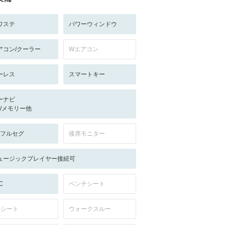
ワステ
パワーウィンドウ
アコン/クーラー
Wエアコン
ーレス
スマートキー
ーナビ
-/-/メモリー他
V:フルセグ
後席モニター
ュージックプレイヤー接続可
C
ベンチシート
列シート
ウォークスルー