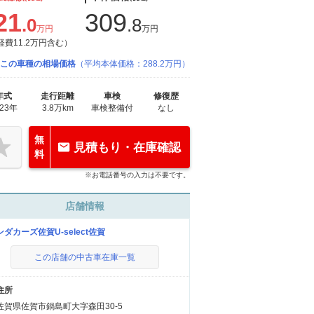
21
309
.0
.8
万円
万円
経費11.2万円含む）
この車種の相場価格
（平均本体価格：288.2万円）
年式
走行距離
車検
修復歴
023年
3.8万km
車検整備付
なし
無
見積もり・在庫確認
料
※お電話番号の入力は不要です。
店舗情報
ンダカーズ佐賀U-select佐賀
この店舗の中古車在庫一覧
住所
佐賀県佐賀市鍋島町大字森田30-5