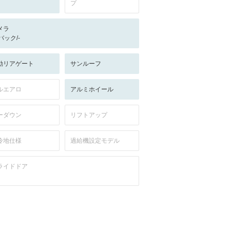
プ
メラ
-/バック/-
動リアゲート
サンルーフ
ルエアロ
アルミホイール
ーダウン
リフトアップ
冷地仕様
過給機設定モデル
ライドドア