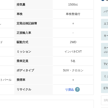
排気量
1500cc
パ
車検
車検整備付
し
定期点検記録簿
○
エ
正規輸入車
-
キ
ド
駆動方式
2WD
カ
ミッション
インパネCVT
-/
乗車定員
5名
T
ボディタイプ
SUV・クロカン
ミ
トパール
禁煙車
○
ET
リサイクル
リ済込
3