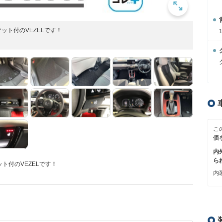
ット付のVEZELです！
こ
価
内
ら
ト付のVEZELです！
内装