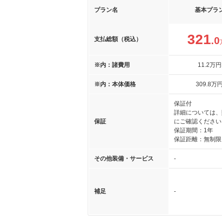
プラン名
基本プラ
321
.0
支払総額（税込）
※内：諸費用
11
.2
万円
※内：本体価格
309
.8
万
保証付
詳細については、
保証
にご確認ください
保証期間：1年
保証距離：無制限
その他装備・サービス
-
補足
-