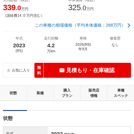
339
325
.0
.0
万円
万円
（諸経費14 .0 万円含む）
この車種の相場価格（平均本体価格：288万円）
年式
走行距離
車検
修復歴
2023
4.2
2026(R8)
なし
年9月
(R5)
万km
無
見積もり・在庫確認
料
購入
販売店
車種
状態
装備
プラン
情報
スペック
状態
2023
年式