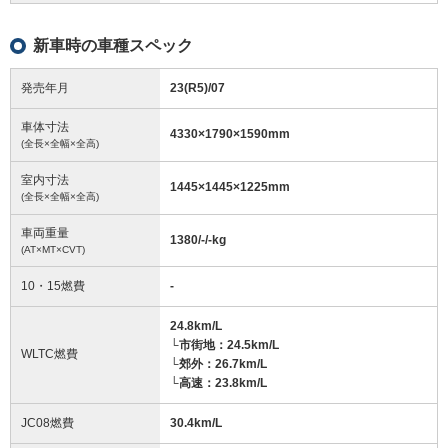
新車時の車種スペック
発売年月
23(R5)/07
車体寸法
4330
×
1790
×
1590
mm
(全長×全幅×全高)
室内寸法
1445
×
1445
×
1225
mm
(全長×全幅×全高)
車両重量
1380/-/-
kg
(AT×MT×CVT)
10・15燃費
-
24.8km/L
└市街地：24.5km/L
WLTC燃費
└郊外：26.7km/L
└高速：23.8km/L
JC08燃費
30.4km/L