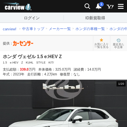
carview!
検索
通知
i
ログイン
ID新規取得
中古車トップ
メーカー一覧
ホンダの車種一覧
ホンダの
carview!
提供：
お気に入り
最近見た
一覧を見る
中古車
ホンダ ヴェゼル 1.5 e:HEV Z
1.5 e:HEV Z KUHL STYLE KIT/
支払総額：
339.0
万円
本体価格：
325.0
万円
諸経費：
14.0
万円
年式：
2023
年
走行距離：
4.2
万km
修復歴：
なし
1
/
20