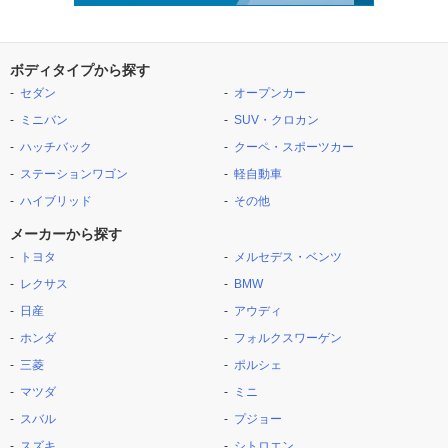
ボディタイプから探す
セダン
オープンカー
ミニバン
SUV・クロカン
ハッチバック
クーペ・スポーツカー
ステーションワゴン
軽自動車
ハイブリッド
その他
メーカーから探す
トヨタ
メルセデス・ベンツ
レクサス
BMW
日産
アウディ
ホンダ
フォルクスワーゲン
三菱
ポルシェ
マツダ
ミニ
スバル
プジョー
スズキ
シトロエン