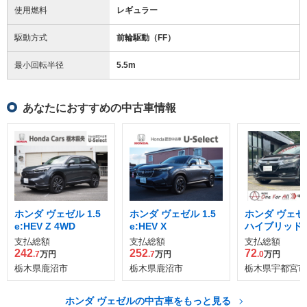
使用燃料
レギュラー
駆動方式
前輪駆動（FF）
最小回転半径
5.5
m
あなたにおすすめの中古車情報
ホンダ ヴェゼル 1.5
ホンダ ヴェゼル 1.5
ホンダ ヴェゼル
e:HEV Z 4WD
e:HEV X
ハイブリッド X
支払総額
支払総額
支払総額
242
252
72
.7
万円
.7
万円
.0
万円
栃木県鹿沼市
栃木県鹿沼市
栃木県宇都宮市
ホンダ ヴェゼルの中古車をもっと見る