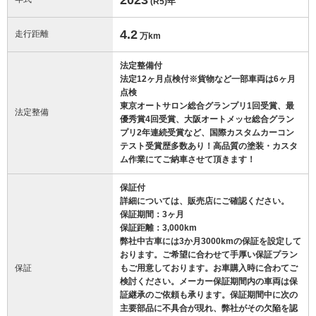
(R5)
年
4.2
走行距離
万km
法定整備付
法定12ヶ月点検付※貨物など一部車両は6ヶ月
点検
東京オートサロン総合グランプリ1回受賞、最
法定整備
優秀賞4回受賞、大阪オートメッセ総合グラン
プリ2年連続受賞など、国際カスタムカーコン
テスト受賞歴多数あり！高品質の塗装・カスタ
ム作業にてご納車させて頂きます！
保証付
詳細については、販売店にご確認ください。
保証期間：3ヶ月
保証距離：3,000km
弊社中古車には3か月3000kmの保証を設定して
おります。ご希望に合わせて手厚い保証プラン
保証
もご用意しております。お車購入時に合わてご
検討ください。メーカー保証期間内の車両は保
証継承のご依頼も承ります。保証期間中に次の
主要部品に不具合が現れ、弊社がその欠陥を認