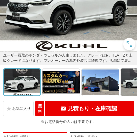
ユーザー買取のホンダ・ヴェゼルが入庫しました。グレードはe：HEV Zと上
級グレードになります。ワンオーナーの為内外装共に綺麗です。店舗にて展示
しておりますので是非現車を...
無
見積もり・在庫確認
料
※お電話番号の入力は不要です。
支払総額（税込）
本体価格（税込）