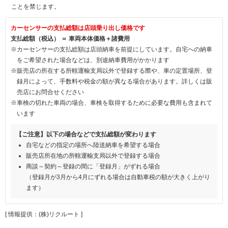
ことを禁じます。
カーセンサーの支払総額は店頭乗り出し価格です
支払総額（税込） ＝ 車両本体価格＋諸費用
※カーセンサーの支払総額は店頭納車を前提にしています。自宅への納車
をご希望された場合などは、別途納車費用がかかります
※販売店の所在する所轄運輸支局以外で登録する際や、車の定置場所、登
録月によって、手数料や税金の額が異なる場合があります。詳しくは販
売店にお問合せください
※車検の切れた車両の場合、車検を取得するために必要な費用も含まれて
います
【ご注意】以下の場合などで支払総額が変わります
自宅などの指定の場所へ陸送納車を希望する場合
販売店所在地の所轄運輸支局以外で登録する場合
商談～契約～登録の間に「登録月」がずれる場合
（登録月が3月から4月にずれる場合は自動車税の額が大きく上がり
ます）
[ 情報提供：(株)リクルート ]