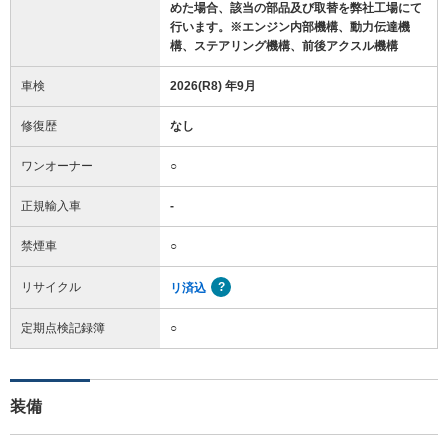
めた場合、該当の部品及び取替を弊社工場にて
行います。※エンジン内部機構、動力伝達機
構、ステアリング機構、前後アクスル機構
車検
2026(R8) 年9月
修復歴
なし
ワンオーナー
○
正規輸入車
-
禁煙車
○
リサイクル
リ済込
定期点検記録簿
○
装備