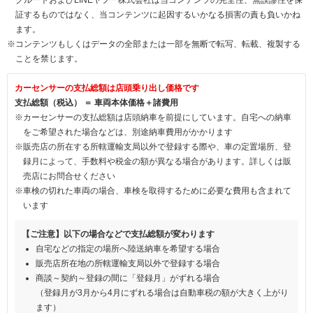
証するものではなく、当コンテンツに起因するいかなる損害の責も負いかね
ます。
※コンテンツもしくはデータの全部または一部を無断で転写、転載、複製する
ことを禁じます。
カーセンサーの支払総額は店頭乗り出し価格です
支払総額（税込） ＝ 車両本体価格＋諸費用
※カーセンサーの支払総額は店頭納車を前提にしています。自宅への納車
をご希望された場合などは、別途納車費用がかかります
※販売店の所在する所轄運輸支局以外で登録する際や、車の定置場所、登
録月によって、手数料や税金の額が異なる場合があります。詳しくは販
売店にお問合せください
※車検の切れた車両の場合、車検を取得するために必要な費用も含まれて
います
【ご注意】以下の場合などで支払総額が変わります
自宅などの指定の場所へ陸送納車を希望する場合
販売店所在地の所轄運輸支局以外で登録する場合
商談～契約～登録の間に「登録月」がずれる場合
（登録月が3月から4月にずれる場合は自動車税の額が大きく上がり
ます）