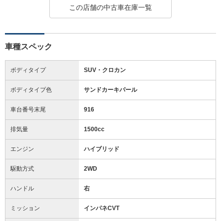
この店舗の中古車在庫一覧
車種スペック
ボディタイプ
SUV・クロカン
ボディタイプ色
サンドカーキパール
車台番号末尾
916
排気量
1500cc
エンジン
ハイブリッド
駆動方式
2WD
ハンドル
右
ミッション
インパネCVT