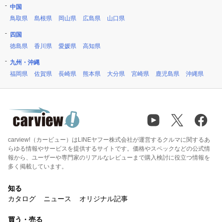
中国
鳥取県
島根県
岡山県
広島県
山口県
四国
徳島県
香川県
愛媛県
高知県
九州・沖縄
福岡県
佐賀県
長崎県
熊本県
大分県
宮崎県
鹿児島県
沖縄県
carview!（カービュー）はLINEヤフー株式会社が運営するクルマに関するあ
らゆる情報やサービスを提供するサイトです。価格やスペックなどの公式情
報から、ユーザーや専門家のリアルなレビューまで購入検討に役立つ情報を
多く掲載しています。
知る
カタログ
ニュース
オリジナル記事
買う・売る