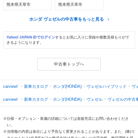
熊本県天草市
熊本県天草市
ホンダ ヴェゼルの中古車をもっと見る
Yahoo! JAPAN IDでログイン
するとお気に入りに登録や複数見積もりがで
きるようになります。
中古車トップへ
新車カタログ
ホンダ(HONDA)
ヴェゼルハイブリッド
ヴ
carview!
新車カタログ
ホンダ(HONDA)
ヴェゼル
ヴェゼルの中古
carview!
※仕様・オプション・装備の詳細については各販売店にお問い合わせくださ
い。
※当情報の内容は各社により予告なく変更されることがあります。また、(株)リ
クルートおよびLINEヤフー株式会社は当コンテンツの完全性、無誤謬性を保