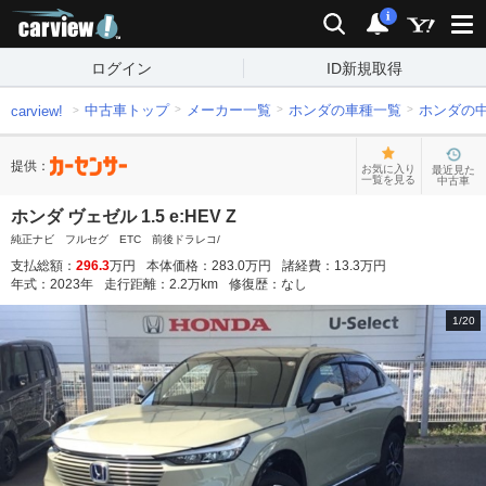
carview!
検索
通知
i
ログイン
ID新規取得
中古車トップ
メーカー一覧
ホンダの車種一覧
ホンダの
carview!
提供：
お気に入り
最近見た
一覧を見る
中古車
ホンダ ヴェゼル 1.5 e:HEV Z
純正ナビ フルセグ ETC 前後ドラレコ/
支払総額：
296.3
万円
本体価格：
283.0
万円
諸経費：
13.3
万円
年式：
2023
年
走行距離：
2.2
万km
修復歴：
なし
1
/
20