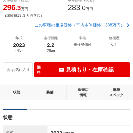
296
283
.3
.0
万円
万円
（諸経費13 .3 万円含む）
この車種の相場価格（平均本体価格：288万円）
年式
走行距離
車検
修復歴
2023
2.2
車検整備付
なし
(R5)
万km
無
見積もり・在庫確認
料
販売店
車種
状態
装備
情報
スペック
状態
2023
年式