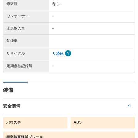
修復歴
なし
ワンオーナー
-
正規輸入車
-
禁煙車
-
リサイクル
リ済込
定期点検記録簿
-
装備
安全装備
ABS
パワステ
衝突被害軽減ブレーキ