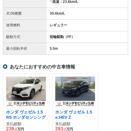
└高速：23.8km/L
JC08燃費
30.4km/L
使用燃料
レギュラー
駆動方式
前輪駆動（FF）
最小回転半径
5.5
m
あなたにおすすめの中古車情報
ホンダ ヴェゼル 1.5
ホンダ ヴェゼル 1.5
RS ホンダセンシング
e:HEV Z
支払総額
支払総額
239
293
.2
万円
.2
万円