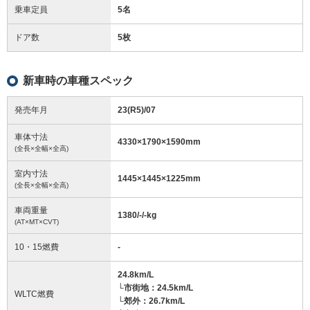
乗車定員
5名
ドア数
5枚
新車時の車種スペック
発売年月
23(R5)/07
車体寸法
4330
×
1790
×
1590
mm
(全長×全幅×全高)
室内寸法
1445
×
1445
×
1225
mm
(全長×全幅×全高)
車両重量
1380/-/-
kg
(AT×MT×CVT)
10・15燃費
-
24.8km/L
└市街地：24.5km/L
WLTC燃費
└郊外：26.7km/L