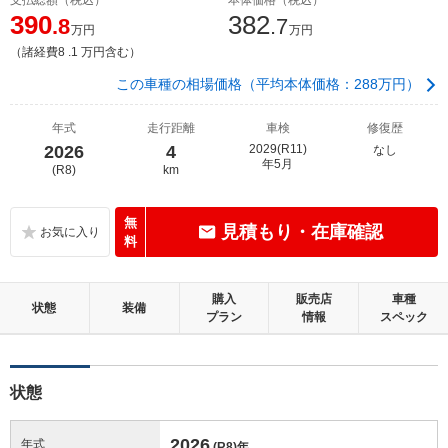
390
382
.8
.7
万円
万円
（諸経費8 .1 万円含む）
この車種の相場価格（平均本体価格：288万円）
年式
走行距離
車検
修復歴
2026
4
2029(R11)
なし
年5月
(R8)
km
無
見積もり・在庫確認
料
購入
販売店
車種
状態
装備
プラン
情報
スペック
状態
2026
年式
(R8)
年