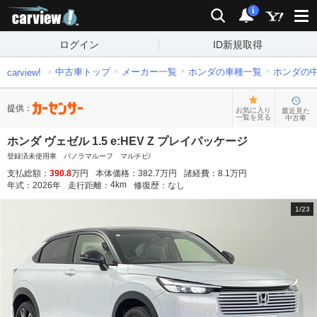
carview!
検索
通知
i
ログイン
ID新規取得
中古車トップ
メーカー一覧
ホンダの車種一覧
ホンダの
carview!
提供：
お気に入り
最近見た
一覧を見る
中古車
ホンダ ヴェゼル 1.5 e:HEV Z プレイパッケージ
登録済未使用車 パノラマルーフ マルチビ/
支払総額：
390.8
万円
本体価格：
382.7
万円
諸経費：
8.1
万円
4
km
年式：
2026
年
走行距離：
修復歴：
なし
1
/
23