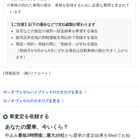
※車検の切れた車両の場合、車検を取得するために必要な費用も含まれて
います
【ご注意】以下の場合などで支払総額が変わります
自宅などの指定の場所へ陸送納車を希望する場合
販売店所在地の所轄運輸支局以外で登録する場合
商談～契約～登録の間に「登録月」がずれる場合
（登録月が3月から4月にずれる場合は自動車税の額が大きく上がり
ます）
[ 情報提供：(株)リクルート ]
ホンダ ヴェゼルハイブリッドのカタログを見る
ホンダ ヴェゼルのカタログを見る
車査定を依頼する
あなたの愛車、今いくら？
申込み
最短3時間後
に
最大20社
から愛車の査定結果をWebでお知