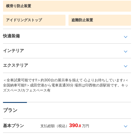
横滑り防止装置
アイドリングストップ
盗難防止装置
快適装備
インテリア
エクステリア
＜全車試乗可能です!!＞約300台の展示車を揃えて 心よりお待ちしています♪＜
全国納車可能!!＞成田空港から電車直通30分 場所は印西牧の原駅前です。キッ
ズスペース/カフェスペース有
プラン
390
基本プラン
支払総額（税込）
.8
万円