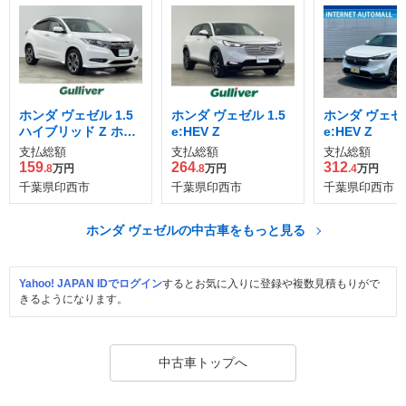
ホンダ ヴェゼル 1.5
ホンダ ヴェゼル 1.5
ホンダ ヴェゼル
ハイブリッド Z ホン
e:HEV Z
e:HEV Z
ダセンシング
支払総額
支払総額
支払総額
159
264
312
.8
万円
.8
万円
.4
万円
千葉県印西市
千葉県印西市
千葉県印西市
ホンダ ヴェゼルの中古車をもっと見る
Yahoo! JAPAN IDでログイン
するとお気に入りに登録や複数見積もりがで
きるようになります。
中古車トップへ