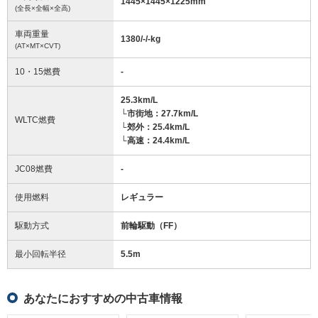
1445
×
1445
×
1225
mm
(全長×全幅×全高)
車両重量
1380/-/-
kg
(AT×MT×CVT)
10・15燃費
-
25.3km/L
└市街地：27.7km/L
WLTC燃費
└郊外：25.4km/L
└高速：24.4km/L
JC08燃費
-
使用燃料
レギュラー
駆動方式
前輪駆動（FF）
最小回転半径
5.5
m
あなたにおすすめの中古車情報