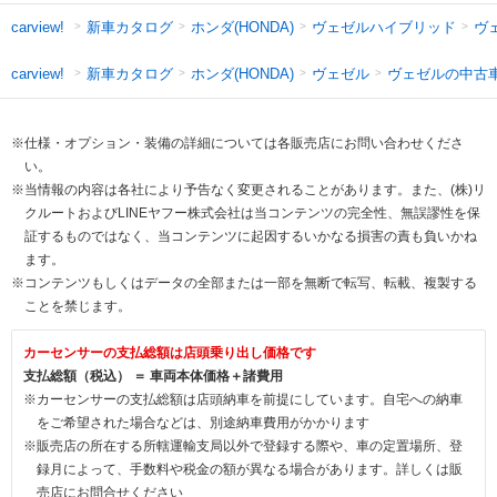
新車カタログ
ホンダ(HONDA)
ヴェゼルハイブリッド
ヴ
carview!
新車カタログ
ホンダ(HONDA)
ヴェゼル
ヴェゼルの中古
carview!
※仕様・オプション・装備の詳細については各販売店にお問い合わせくださ
い。
※当情報の内容は各社により予告なく変更されることがあります。また、(株)リ
クルートおよびLINEヤフー株式会社は当コンテンツの完全性、無誤謬性を保
証するものではなく、当コンテンツに起因するいかなる損害の責も負いかね
ます。
※コンテンツもしくはデータの全部または一部を無断で転写、転載、複製する
ことを禁じます。
カーセンサーの支払総額は店頭乗り出し価格です
支払総額（税込） ＝ 車両本体価格＋諸費用
※カーセンサーの支払総額は店頭納車を前提にしています。自宅への納車
をご希望された場合などは、別途納車費用がかかります
※販売店の所在する所轄運輸支局以外で登録する際や、車の定置場所、登
録月によって、手数料や税金の額が異なる場合があります。詳しくは販
売店にお問合せください