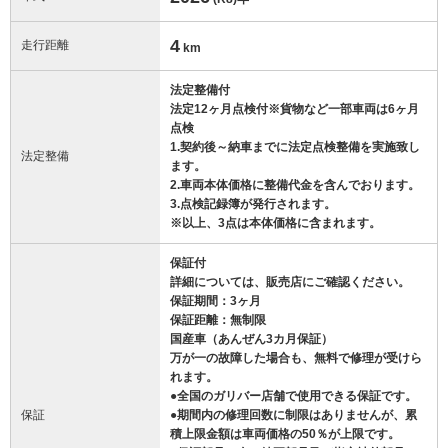
4
走行距離
km
法定整備付
法定12ヶ月点検付※貨物など一部車両は6ヶ月
点検
1.契約後～納車までに法定点検整備を実施致し
法定整備
ます。
2.車両本体価格に整備代金を含んでおります。
3.点検記録簿が発行されます。
※以上、3点は本体価格に含まれます。
保証付
詳細については、販売店にご確認ください。
保証期間：3ヶ月
保証距離：無制限
国産車（あんぜん3カ月保証）
万が一の故障した場合も、無料で修理が受けら
れます。
●全国のガリバー店舗で使用できる保証です。
保証
●期間内の修理回数に制限はありませんが、累
積上限金額は車両価格の50％が上限です。