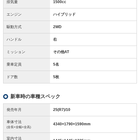
排気量
1500cc
エンジン
ハイブリッド
駆動方式
2WD
ハンドル
右
ミッション
その他AT
乗車定員
5名
ドア数
5枚
新車時の車種スペック
発売年月
25(R7)/10
車体寸法
4340
×
1790
×
1590
mm
(全長×全幅×全高)
室内寸法