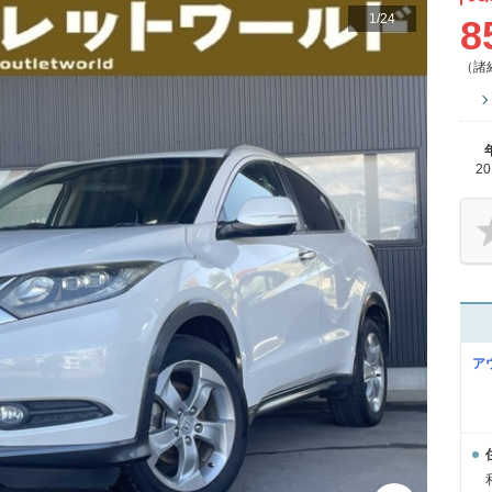
1
/
24
8
（諸
2
ア