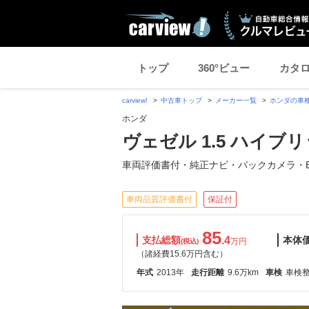
トップ
360°ビュー
カタ
carview!
中古車トップ
メーカー一覧
ホンダの車
ホンダ
ヴェゼル 1.5 ハイブリ
車両評価書付・純正ナビ・バックカメラ・B
車両品質評価書付
保証付
85
支払総額
.4
本体
万円
(税込)
（諸経費15.6万円含む）
年式
2013年
走行距離
9.6万km
車検
車検