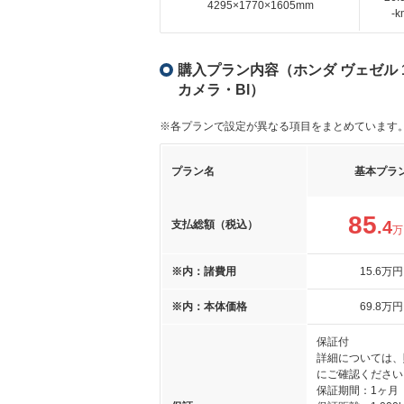
4295×1770×1605mm
-
購入プラン内容（ホンダ ヴェゼル 
カメラ・Bl）
※各プランで設定が異なる項目をまとめています
プラン名
基本プラ
85
.4
支払総額（税込）
万
※内：諸費用
15
.6
万円
※内：本体価格
69
.8
万円
保証付
詳細については、
にご確認ください
保証期間：1ヶ月