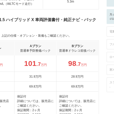
5.3m
km/L（WLTCモード走行）
カ
-/
1.5 ハイブリッド X 車両評価書付・純正ナビ・バック
電
。上記の仕様・オプション・装備もご確認ください。
フ
Aプラン
Bプラン
ン
普通車予防整備パック
普通車ドラレコ前後パック
ロ
101
98
.7
.7
円
万円
万円
寒
31
.9
万円
28
.9
万円
ス
69
.8
万円
69
.8
万円
-
保証付
保証付
販売店
詳細については、販売店に
詳細については、販売店に
。
ご確認ください。
ご確認ください。
保証期間：2ヶ月
保証期間：2ヶ月