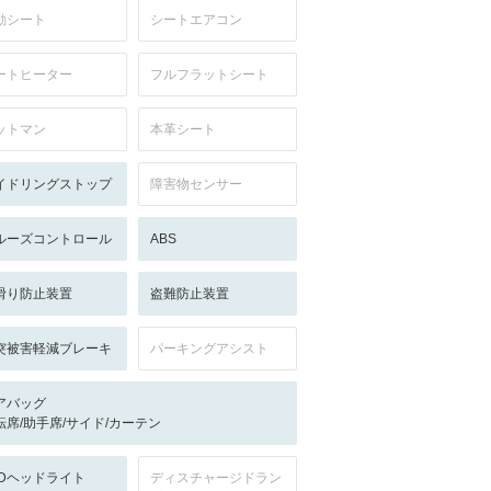
動シート
シートエアコン
ートヒーター
フルフラットシート
ットマン
本革シート
イドリングストップ
障害物センサー
ルーズコントロール
ABS
滑り防止装置
盗難防止装置
突被害軽減ブレーキ
パーキングアシスト
アバッグ
転席/助手席/サイド/カーテン
EDヘッドライト
ディスチャージドラン