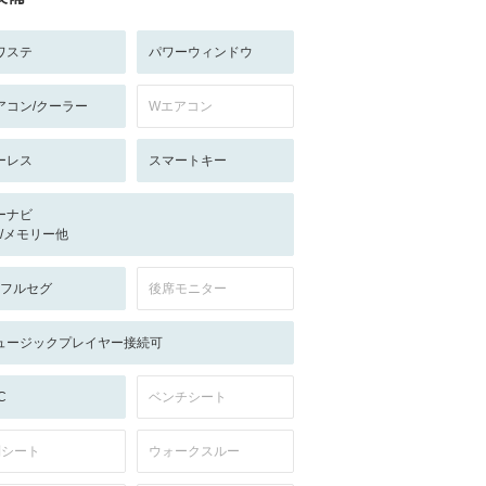
ワステ
パワーウィンドウ
アコン/クーラー
Wエアコン
ーレス
スマートキー
ーナビ
-/-/メモリー他
V:フルセグ
後席モニター
ュージックプレイヤー接続可
C
ベンチシート
列シート
ウォークスルー