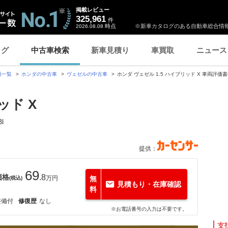
掲載レビュー
325,961
件
時点
※新車カタログのある自動車総合情報
2026.08.08
ログ
中古車検索
新車見積り
車買取
ニュース
種一覧
ホンダの中古車
ヴェゼルの中古車
ホンダ ヴェゼル 1.5 ハイブリッド X 車両評
ッド X
l
提供：
69
価格
.8
万円
無
(税込)
見積もり・在庫確認
料
整備付
修復歴
なし
※お電話番号の入力は不要です。
支