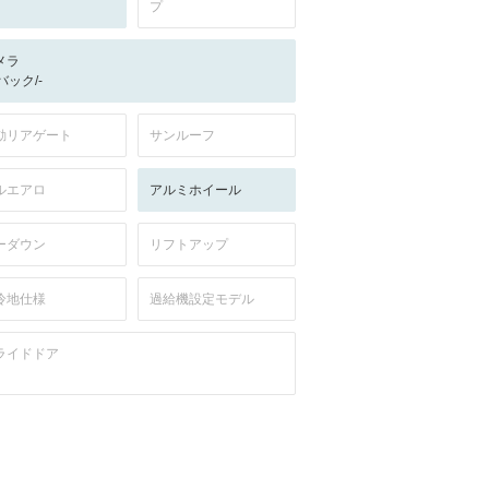
プ
メラ
-/バック/-
動リアゲート
サンルーフ
ルエアロ
アルミホイール
ーダウン
リフトアップ
冷地仕様
過給機設定モデル
ライドドア