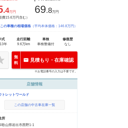
5
69
.4
.8
万円
万円
経費15.6万円含む）
この車種の相場価格
（平均本体価格：146.8万円）
年式
走行距離
車検
修復歴
013年
9.6万km
車検整備付
なし
無
見積もり・在庫確認
料
※お電話番号の入力は不要です。
店舗情報
ウトレットワールド
この店舗の中古車在庫一覧
住所
和歌山県岩出市西野1-1