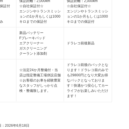
km
保証距離：2,000km
保証距離：2,000km
保証付
☆自社保証付☆
☆自社保証付☆
エンジンやトランスミッシ
エンジンやトランスミッシ
ョンの1か月もしくは1000
ョンの1か月もしくは1000
のみ
キロまでの保証付
キロまでの保証付
新品バッテリー
Fブレーキパッド
エアクリーナー
ドラレコ前後新品
ガスクリーニング
クーラント添加剤
ドラレコ前後のパックとな
☆法定24か月整備付・当
ります！ドラレコ前のみで
店は指定整備工場併設店舗
も29800円となり大変お得
☆お客様のお車を経験豊富
なパックとなっておりま
なスタッフがしっかり点
す！快適かつ安心してカー
検・整備致します。
ライフがお楽しみいただけ
ます！
：2026年6月18日