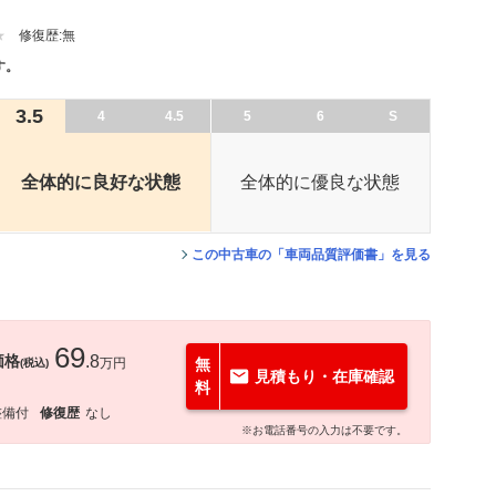
修復歴:
無
す。
3.5
4
4.5
5
6
S
全体的に良好な状態
全体的に優良な状態
この中古車の「車両品質評価書」を見る
69
価格
.8
万円
無
(税込)
見積もり・在庫確認
料
整備付
修復歴
なし
※お電話番号の入力は不要です。