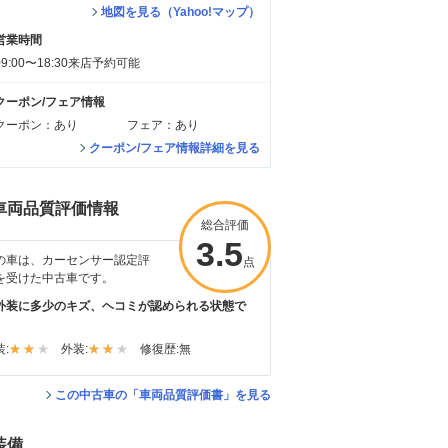
地図を見る（Yahoo!マップ）
営業時間
09:00〜18:30来店予約可能
クーポン/フェア情報
クーポン：あり
フェア：あり
クーポン/フェア情報詳細を見る
車両品質評価情報
総合評価
3.5
の車は、カーセンサー認定評
点
を受けた中古車です。
外装に多少のキズ、ヘコミが認められる状態で
。
:
外装:
修復歴:
無
この中古車の「車両品質評価書」を見る
装備