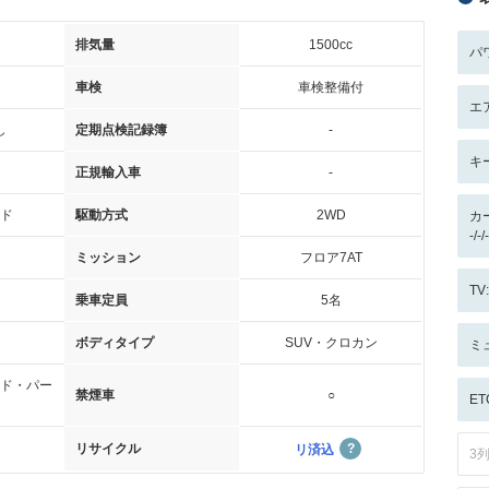
排気量
1500cc
パ
車検
車検整備付
エ
し
定期点検記録簿
-
キ
正規輸入車
-
ド
駆動方式
2WD
カ
-/
ミッション
フロア7AT
T
乗車定員
5名
ボディタイプ
SUV・クロカン
ミ
ド・パー
禁煙車
○
ET
リサイクル
リ済込
3