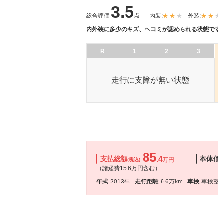
3.5
総合評価
点
内装:
外装:
内外装に多少のキズ、ヘコミが認められる状態で
R
1
2
3
走行に支障が無い状態
85
支払総額
.4
本体
万円
(税込)
（諸経費15.6万円含む）
年式
2013年
走行距離
9.6万km
車検
車検