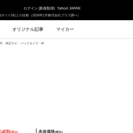
ログイン
[
新規取得
]
Yahoo! JAPAN
サイト5社との比較（2026年2月株式会社プラグ調べ）
オリジナル記事
マイカー
価書付・純正ナビ・バックカメラ・Bl
払総額
本体価格
(税込)
(税込)