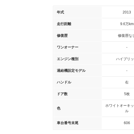
年式
2013
走行距離
9.6万km
修復歴
修復歴な
ワンオーナー
-
エンジン種別
ハイブリッ
過給機設定モデル
-
ハンドル
右
ドア数
5枚
ホワイトオーキッ
色
ル
車台番号末尾
606