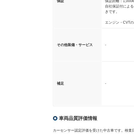
保証
保証距離：1,000
自社保証付による
きです。
エンジン・CVT
その他装備・サービス
-
補足
-
車両品質評価情報
カーセンサー認定評価を受けた中古車です。
検査日