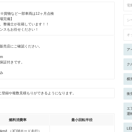
電
付※貨物など一部車両は12ヶ月点検
場完備】
シ
、整備士が在籍しています！！
ンスもお任せください！
オ
販売店にご確認ください。
ア
km
保証付きです。
ク
のみ
横
に登録や複数見積もりができるようになります。
衝
エ
運
燃料消費率
最小回転半径
L
.0km/L（JC08モード走行）