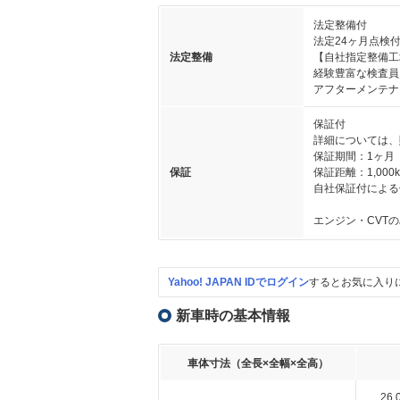
法定整備付
法定24ヶ月点検
法定整備
【自社指定整備工
経験豊富な検査員
アフターメンテナ
保証付
詳細については、
保証期間：1ヶ月
保証
保証距離：1,000
自社保証付による
エンジン・CVT
Yahoo! JAPAN IDでログイン
するとお気に入り
新車時の基本情報
車体寸法（全長×全幅×全高）
26