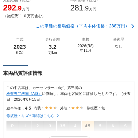
292
281
.9
.9
万円
万円
（諸経費11 .0 万円含む）
この車種の相場価格（平均本体価格：288万円）
年式
走行距離
車検
修復歴
2023
3.2
2026(R8)
なし
年11月
(R5)
万km
車両品質評価情報
この中古車は、カーセンサーnetが、第三者の
検査専門機関（AIS）
に依頼し、車両を客観的に評価したものです。（検査
日：2026年6月15日）
4.5
内装：
外装：
修復歴：無
総合評価：
修復歴・キズの確認はこちら
R
1
2
3
3.5
4
4.5
5
6
S
4.5
総合評価：