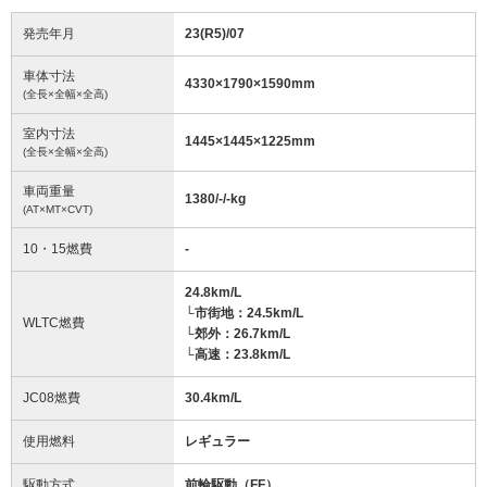
発売年月
23(R5)/07
車体寸法
4330
×
1790
×
1590
mm
(全長×全幅×全高)
室内寸法
1445
×
1445
×
1225
mm
(全長×全幅×全高)
車両重量
1380/-/-
kg
(AT×MT×CVT)
10・15燃費
-
24.8km/L
└市街地：24.5km/L
WLTC燃費
└郊外：26.7km/L
└高速：23.8km/L
JC08燃費
30.4km/L
使用燃料
レギュラー
駆動方式
前輪駆動（FF）