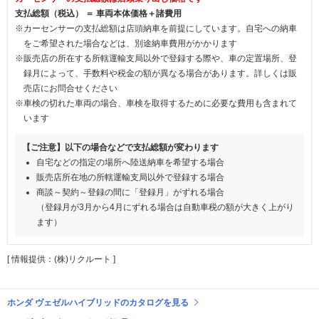
支払総額（税込） ＝ 車両本体価格＋諸費用
※カーセンサーの支払総額は店頭納車を前提にしています。自宅への納車
をご希望された場合などは、別途納車費用がかかります
※販売店の所在する所轄運輸支局以外で登録する際や、車の定置場所、登
録月によって、手数料や税金の額が異なる場合があります。詳しくは販
売店にお問合せください
※車検の切れた車両の場合、車検を取得するために必要な費用も含まれて
います
【ご注意】以下の場合などで支払総額が変わります
自宅などの指定の場所へ陸送納車を希望する場合
販売店所在地の所轄運輸支局以外で登録する場合
商談～契約～登録の間に「登録月」がずれる場合
（登録月が3月から4月にずれる場合は自動車税の額が大きく上がり
ます）
[ 情報提供：(株)リクルート ]
ホンダ ヴェゼルハイブリッドのカタログを見る