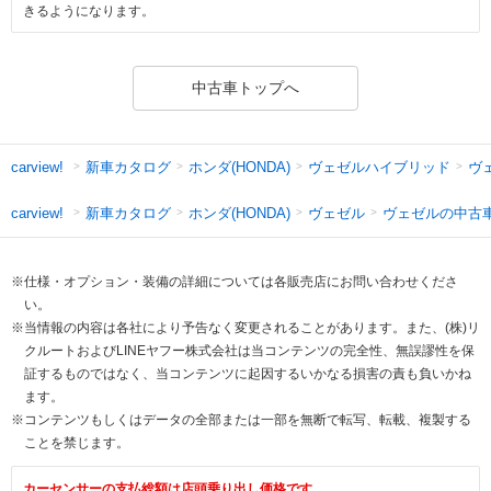
きるようになります。
中古車トップへ
新車カタログ
ホンダ(HONDA)
ヴェゼルハイブリッド
ヴ
carview!
新車カタログ
ホンダ(HONDA)
ヴェゼル
ヴェゼルの中古
carview!
※仕様・オプション・装備の詳細については各販売店にお問い合わせくださ
い。
※当情報の内容は各社により予告なく変更されることがあります。また、(株)リ
クルートおよびLINEヤフー株式会社は当コンテンツの完全性、無誤謬性を保
証するものではなく、当コンテンツに起因するいかなる損害の責も負いかね
ます。
※コンテンツもしくはデータの全部または一部を無断で転写、転載、複製する
ことを禁じます。
カーセンサーの支払総額は店頭乗り出し価格です