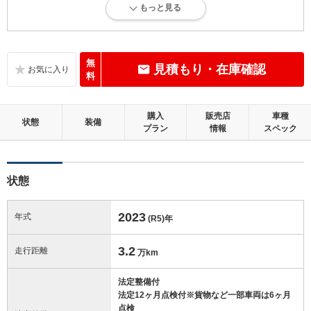
もっと見る
内外装に目立たない軽微なキズ、ヘコミが少し認められますが、良好な
状態です。
内装：
無
見積もり・在庫確認
目立たない軽微なダメージはありますが、良好な状態です。
料
外装：
購入
販売店
車種
キズ、ヘコミなどが少なく、あっても目立たない、良好な状態です。
状態
装備
プラン
情報
スペック
修復歴：無
状態
この中古車の「車両品質評価書」を見る
2023
年式
(R5)
年
3.2
走行距離
万km
法定整備付
法定12ヶ月点検付※貨物など一部車両は6ヶ月
点検