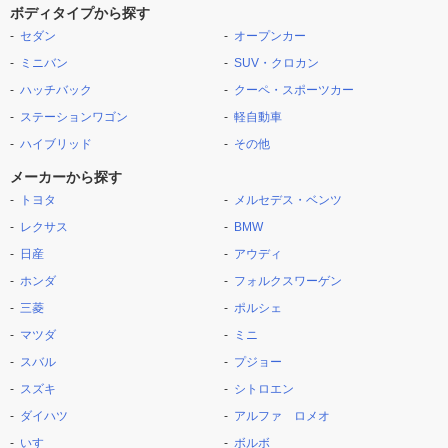
ボディタイプから探す
セダン
オープンカー
ミニバン
SUV・クロカン
ハッチバック
クーペ・スポーツカー
ステーションワゴン
軽自動車
ハイブリッド
その他
メーカーから探す
トヨタ
メルセデス・ベンツ
レクサス
BMW
日産
アウディ
ホンダ
フォルクスワーゲン
三菱
ポルシェ
マツダ
ミニ
スバル
プジョー
スズキ
シトロエン
ダイハツ
アルファ ロメオ
いすゞ
ボルボ