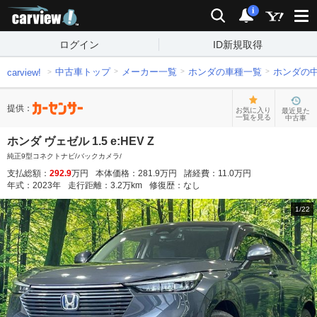
carview!
検索
通知
i
ログイン
ID新規取得
中古車トップ
メーカー一覧
ホンダの車種一覧
ホンダの
carview!
提供：
お気に入り
最近見た
一覧を見る
中古車
ホンダ ヴェゼル 1.5 e:HEV Z
純正9型コネクトナビ/バックカメラ/
支払総額：
292.9
万円
本体価格：
281.9
万円
諸経費：
11.0
万円
年式：
2023
年
走行距離：
3.2
万km
修復歴：
なし
1
/
22