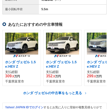
最小回転半径
5.5
m
あなたにおすすめの中古車情報
ホンダ ヴェゼル 1.5
ホンダ ヴェゼル 1.5
ホンダ ヴェゼル
e:HEV Z
e:HEV Z
e:HEV Z
支払総額
支払総額
支払総額
309
352
299
.9
万円
.9
万円
.9
万円
千葉県富里市
千葉県富里市
千葉県富里市
ホンダ ヴェゼルの中古車をもっと見る
Yahoo! JAPAN IDでログイン
するとお気に入りに登録や複数見積もりがで