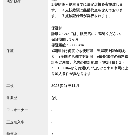
法定整備
1.契約後～納車までに法定点検を実施致しま
す。 2.支払総額に整備代金を含んでおりま
す。 3.点検記録簿が発行されます。
保証付
詳細については、販売店にご確認ください。
保証期間：3ヶ月
保証距離：3,000km
保証
●期間中は何度でも使用可 ※累積上限金額あ
り ●全国の店舗で対応可 ●最長10年の有料保
証もご用意。充実の保証範囲（401項目）1・
2・3・10年からお選びいただけます※車両によ
り加入条件が異なります
車検
2026(R8) 年11月
修復歴
なし
ワンオーナー
-
正規輸入車
-
禁煙車
○