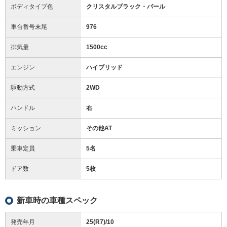
ボディタイプ色
クリスタルブラック・パール
車台番号末尾
976
排気量
1500cc
エンジン
ハイブリッド
駆動方式
2WD
ハンドル
右
ミッション
その他AT
乗車定員
5名
ドア数
5枚
新車時の車種スペック
発売年月
25(R7)/10