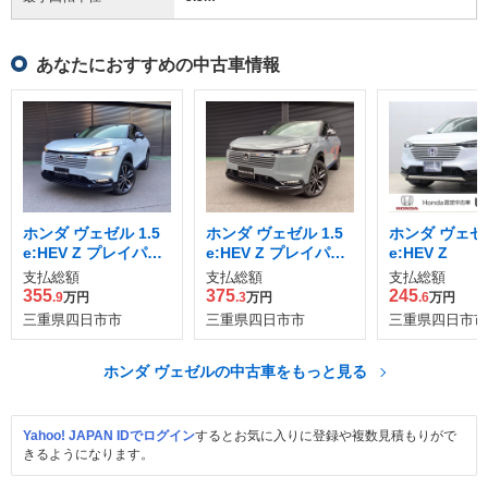
あなたにおすすめの中古車情報
ホンダ ヴェゼル 1.5
ホンダ ヴェゼル 1.5
ホンダ ヴェゼル
e:HEV Z プレイパッ
e:HEV Z プレイパッ
e:HEV Z
ケージ
ケージ
支払総額
支払総額
支払総額
355
375
245
.9
万円
.3
万円
.6
万円
三重県四日市市
三重県四日市市
三重県四日市市
ホンダ ヴェゼルの中古車をもっと見る
Yahoo! JAPAN IDでログイン
するとお気に入りに登録や複数見積もりがで
きるようになります。