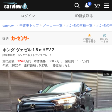
carview!
検索
通知
i
ログイン
ID新規取得
中古車トップ
メーカー一覧
ホンダの車種一覧
ホンダの
carview!
提供：
お気に入り
最近見た
一覧を見る
中古車
ホンダ ヴェゼル 1.5 e:HEV Z
試乗車販売 ホンダコネクトディスプレー/
支払総額：
324.6
万円
本体価格：
308.9
万円
諸経費：
15.7
万円
年式：
2026
年
走行距離：
0.2
万km
修復歴：
なし
1
/
20