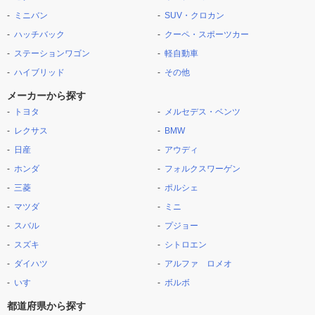
ミニバン
SUV・クロカン
ハッチバック
クーペ・スポーツカー
ステーションワゴン
軽自動車
ハイブリッド
その他
メーカーから探す
トヨタ
メルセデス・ベンツ
レクサス
BMW
日産
アウディ
ホンダ
フォルクスワーゲン
三菱
ポルシェ
マツダ
ミニ
スバル
プジョー
スズキ
シトロエン
ダイハツ
アルファ ロメオ
いすゞ
ボルボ
都道府県から探す