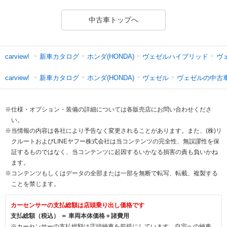
中古車トップへ
新車カタログ
ホンダ(HONDA)
ヴェゼルハイブリッド
ヴ
carview!
新車カタログ
ホンダ(HONDA)
ヴェゼル
ヴェゼルの中古
carview!
※仕様・オプション・装備の詳細については各販売店にお問い合わせくださ
い。
※当情報の内容は各社により予告なく変更されることがあります。また、(株)リ
クルートおよびLINEヤフー株式会社は当コンテンツの完全性、無誤謬性を保
証するものではなく、当コンテンツに起因するいかなる損害の責も負いかね
ます。
※コンテンツもしくはデータの全部または一部を無断で転写、転載、複製する
ことを禁じます。
カーセンサーの支払総額は店頭乗り出し価格です
支払総額（税込） ＝ 車両本体価格＋諸費用
※カーセンサーの支払総額は店頭納車を前提にしています。自宅への納車