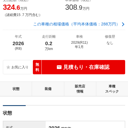
324
308
.6
.9
万円
万円
（諸経費15 .7 万円含む）
この車種の相場価格（平均本体価格：288万円）
年式
走行距離
車検
修復歴
2026
0.2
2029(R11)
なし
年1月
(R8)
万km
無
見積もり・在庫確認
料
販売店
車種
状態
装備
情報
スペック
状態
2026
年式