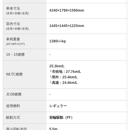
車体寸法
4340
×
1790
×
1590
mm
(全長×全幅×全高)
室内寸法
1445
×
1445
×
1225
mm
(全長×全幅×全高)
車両重量
1380/-/-
kg
(AT×MT×CVT)
10・15燃費
-
25.3km/L
└市街地：27.7km/L
WLTC燃費
└郊外：25.4km/L
└高速：24.4km/L
JC08燃費
-
使用燃料
レギュラー
駆動方式
前輪駆動（FF）
最小回転半径
5.5
m