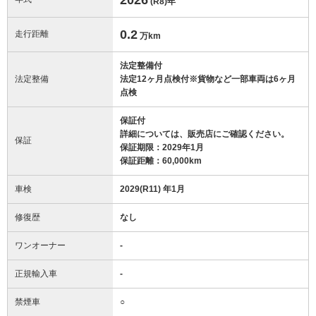
(R8)
年
0.2
走行距離
万km
法定整備付
法定整備
法定12ヶ月点検付※貨物など一部車両は6ヶ月
点検
保証付
詳細については、販売店にご確認ください。
保証
保証期限：2029年1月
保証距離：60,000km
車検
2029(R11) 年1月
修復歴
なし
ワンオーナー
-
正規輸入車
-
禁煙車
○