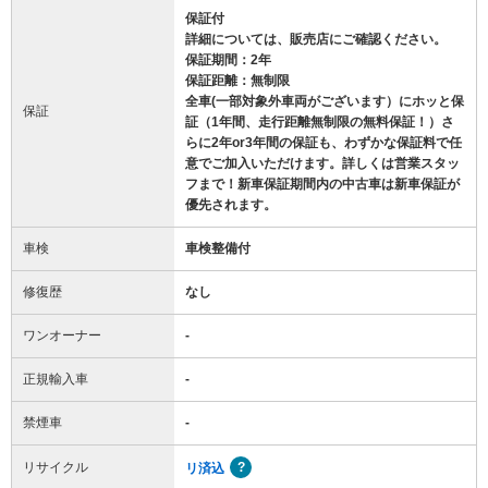
保証付
詳細については、販売店にご確認ください。
保証期間：2年
保証距離：無制限
全車(一部対象外車両がございます）にホッと保
保証
証（1年間、走行距離無制限の無料保証！）さ
らに2年or3年間の保証も、わずかな保証料で任
意でご加入いただけます。詳しくは営業スタッ
フまで！新車保証期間内の中古車は新車保証が
優先されます。
車検
車検整備付
修復歴
なし
ワンオーナー
-
正規輸入車
-
禁煙車
-
リサイクル
リ済込