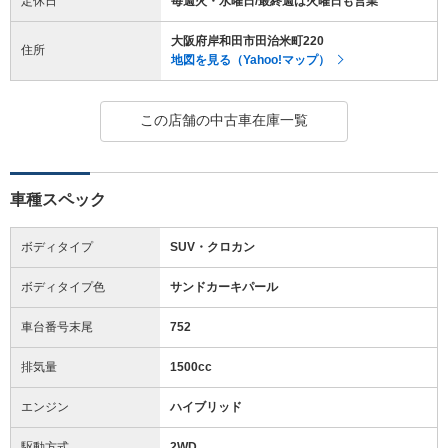
定休日
毎週火・水曜日/最終週は火曜日も営業
大阪府岸和田市田治米町220
住所
地図を見る（Yahoo!マップ）
この店舗の中古車在庫一覧
車種スペック
ボディタイプ
SUV・クロカン
ボディタイプ色
サンドカーキパール
車台番号末尾
752
排気量
1500cc
エンジン
ハイブリッド
駆動方式
2WD