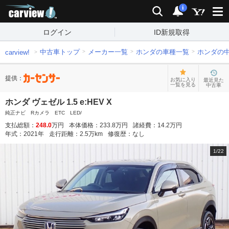
carview!
検索
通知
i
ログイン
ID新規取得
中古車トップ
メーカー一覧
ホンダの車種一覧
ホンダの
carview!
提供：
お気に入り
最近見た
一覧を見る
中古車
ホンダ ヴェゼル 1.5 e:HEV X
純正ナビ Rカメラ ETC LED/
支払総額：
248.0
万円
本体価格：
233.8
万円
諸経費：
14.2
万円
年式：
2021
年
走行距離：
2.5
万km
修復歴：
なし
1
/
22