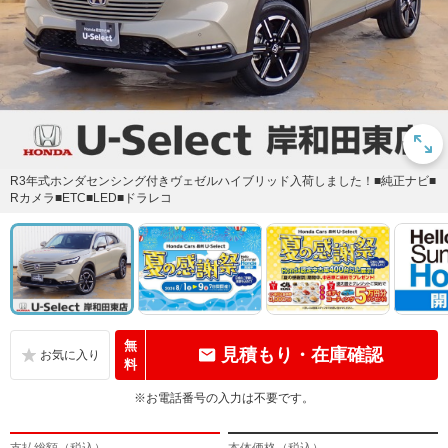
R3年式ホンダセンシング付きヴェゼルハイブリッド入荷しました！■純正ナビ■
Rカメラ■ETC■LED■ドラレコ
無
見積もり・在庫確認
料
※お電話番号の入力は不要です。
支払総額（税込）
本体価格（税込）