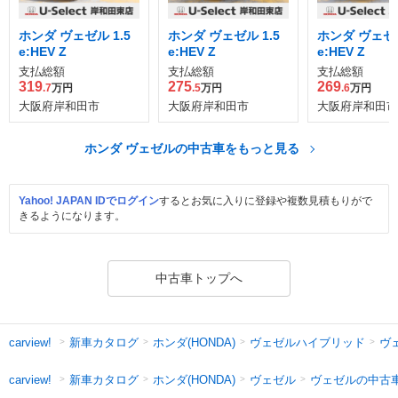
ホンダ ヴェゼル 1.5
ホンダ ヴェゼル 1.5
ホンダ ヴェゼル
e:HEV Z
e:HEV Z
e:HEV Z
支払総額
支払総額
支払総額
319
275
269
.7
万円
.5
万円
.6
万円
大阪府岸和田市
大阪府岸和田市
大阪府岸和田市
ホンダ ヴェゼルの中古車をもっと見る
Yahoo! JAPAN IDでログイン
するとお気に入りに登録や複数見積もりがで
きるようになります。
中古車トップへ
新車カタログ
ホンダ(HONDA)
ヴェゼルハイブリッド
ヴ
carview!
新車カタログ
ホンダ(HONDA)
ヴェゼル
ヴェゼルの中古
carview!