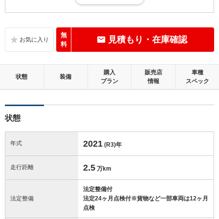
小さな傷・凹み、軽微な補修跡等があるが、そのまま加修せずに十分乗
れる状態。走行10万km未満
内装：
無
見積もり・在庫確認
補修の必要な目立つ損傷、悪臭等がないこと
料
外装：
購入
販売店
車種
補修の必要な目立つ損傷がないこと
状態
装備
プラン
情報
スペック
修復歴：無
状態
この中古車の「車両品質評価書」を見る
2021
年式
(R3)
年
2.5
走行距離
万km
法定整備付
法定整備
法定24ヶ月点検付※貨物など一部車両は12ヶ月
点検