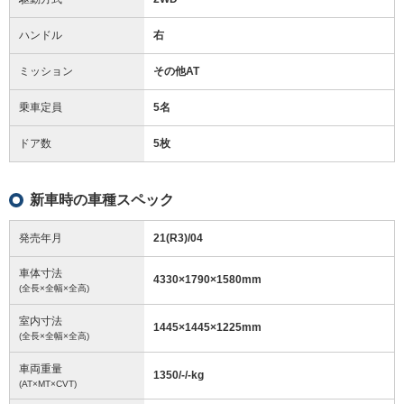
ハンドル
右
ミッション
その他AT
乗車定員
5名
ドア数
5枚
新車時の車種スペック
発売年月
21(R3)/04
車体寸法
4330
×
1790
×
1580
mm
(全長×全幅×全高)
室内寸法
1445
×
1445
×
1225
mm
(全長×全幅×全高)
車両重量
1350/-/-
kg
(AT×MT×CVT)