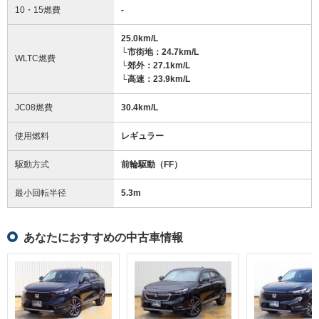
10・15燃費
-
25.0km/L
└市街地：24.7km/L
WLTC燃費
└郊外：27.1km/L
└高速：23.9km/L
JC08燃費
30.4km/L
使用燃料
レギュラー
駆動方式
前輪駆動（FF）
最小回転半径
5.3
m
あなたにおすすめの中古車情報