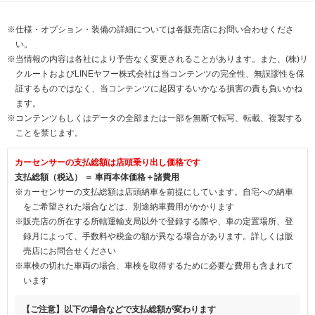
※仕様・オプション・装備の詳細については各販売店にお問い合わせくださ
い。
※当情報の内容は各社により予告なく変更されることがあります。また、(株)リ
クルートおよびLINEヤフー株式会社は当コンテンツの完全性、無誤謬性を保
証するものではなく、当コンテンツに起因するいかなる損害の責も負いかね
ます。
※コンテンツもしくはデータの全部または一部を無断で転写、転載、複製する
ことを禁じます。
カーセンサーの支払総額は店頭乗り出し価格です
支払総額（税込） ＝ 車両本体価格＋諸費用
※カーセンサーの支払総額は店頭納車を前提にしています。自宅への納車
をご希望された場合などは、別途納車費用がかかります
※販売店の所在する所轄運輸支局以外で登録する際や、車の定置場所、登
録月によって、手数料や税金の額が異なる場合があります。詳しくは販
売店にお問合せください
※車検の切れた車両の場合、車検を取得するために必要な費用も含まれて
います
【ご注意】以下の場合などで支払総額が変わります