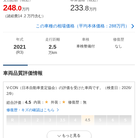
248
233
.0
.8
万円
万円
（諸経費14 .2 万円含む）
この車種の相場価格（平均本体価格：288万円）
年式
走行距離
車検
修復歴
2021
2.5
車検整備付
なし
(R3)
万km
車両品質評価情報
V-CON（日本自動車査定協会）の評価を受けた車両です。（検査日：2026/
2/9）
4.5
内装：
外装：
修復歴：無
総合評価：
修復歴・キズの確認はこちら
R
1
2
3
3.5
4
4.5
5
6
S
4.5
総合評価：
もっと見る